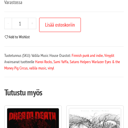
Varastossa
-
+
Lisää ostoskoriin
Add to Wishlist
Tuotetunnus (SKU):
Vallila Music House
Osastot:
Finnish punk and indie
,
Vinyylit
Avainsanat tuotteelle
Hanoi Rocks
,
Sami Yaffa
,
Satans Helpers Warlazer Eyes & the
Money Pig Circus
,
vallila music
,
vinyl
Tutustu myös