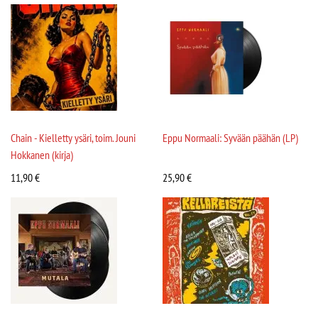
Chain - Kielletty ysäri, toim. Jouni
Eppu Normaali: Syvään päähän (LP)
Hokkanen (kirja)
11,90
€
25,90
€