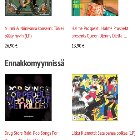
Nurmi & Niinivaara konserni: Tää ei
Halme Prospekt : Halme Prospekt
pääty hyvin (LP)
presents Queen Djenny Djella -...
26,90
€
13,90
€
Ennakkomyynnissä
Drug Store Raid: Pop Songs For
Litku Klemetti: Sata pahaa poikaa (LP)