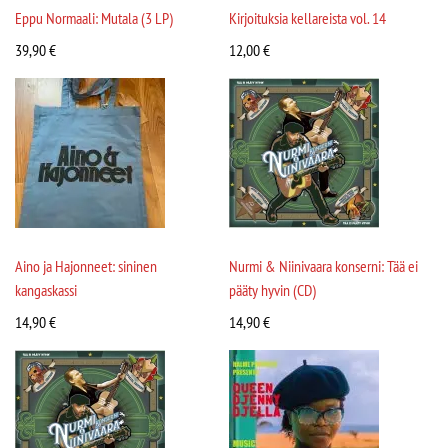
Eppu Normaali: Mutala (3 LP)
Kirjoituksia kellareista vol. 14
39,90
€
12,00
€
Aino ja Hajonneet: sininen
Nurmi & Niinivaara konserni: Tää ei
kangaskassi
pääty hyvin (CD)
14,90
€
14,90
€