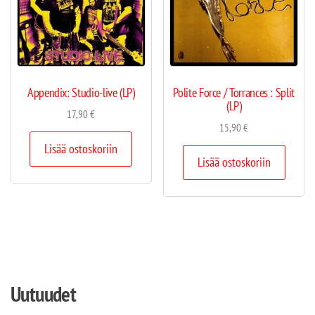
Appendix: Studio-live (LP)
Polite Force / Torrances : Split
(LP)
17,90
€
15,90
€
Lisää ostoskoriin
Lisää ostoskoriin
Uutuudet