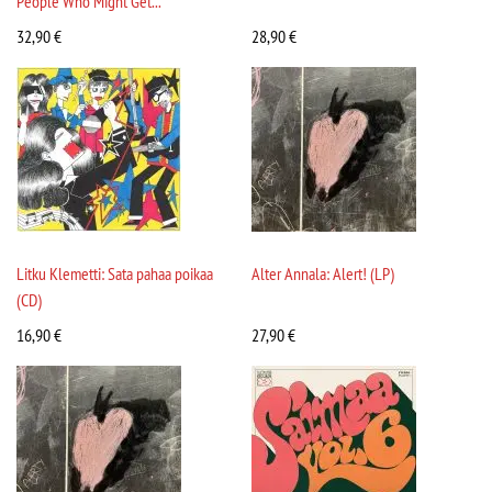
People Who Might Get...
32,90
€
28,90
€
Litku Klemetti: Sata pahaa poikaa
Alter Annala: Alert! (LP)
(CD)
16,90
€
27,90
€