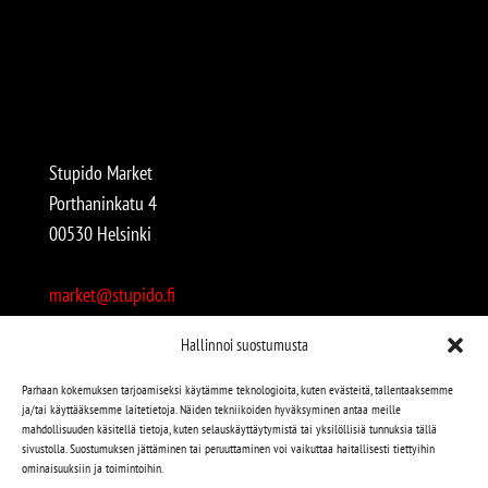
Stupido Market
Porthaninkatu 4
00530 Helsinki
market@stupido.fi
+358 50 4708664
Hallinnoi suostumusta
Avoinna:
Parhaan kokemuksen tarjoamiseksi käytämme teknologioita, kuten evästeitä, tallentaaksemme
ja/tai käyttääksemme laitetietoja. Näiden tekniikoiden hyväksyminen antaa meille
arkisin 12-18
mahdollisuuden käsitellä tietoja, kuten selauskäyttäytymistä tai yksilöllisiä tunnuksia tällä
lauantaisin 12-17
sivustolla. Suostumuksen jättäminen tai peruuttaminen voi vaikuttaa haitallisesti tiettyihin
ominaisuuksiin ja toimintoihin.