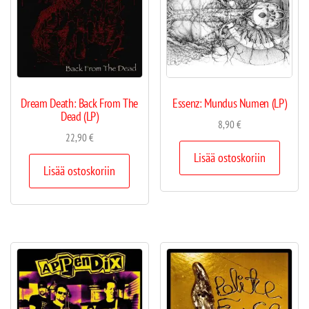
Dream Death: Back From The
Essenz: Mundus Numen (LP)
Dead (LP)
8,90
€
22,90
€
Lisää ostoskoriin
Lisää ostoskoriin