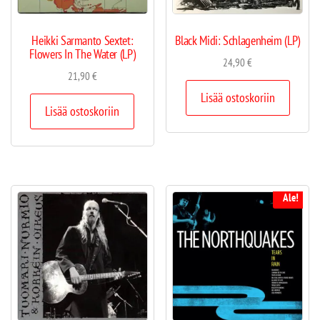
Heikki Sarmanto Sextet:
Black Midi: Schlagenheim (LP)
Flowers In The Water (LP)
24,90
€
21,90
€
Lisää ostoskoriin
Lisää ostoskoriin
Ale!