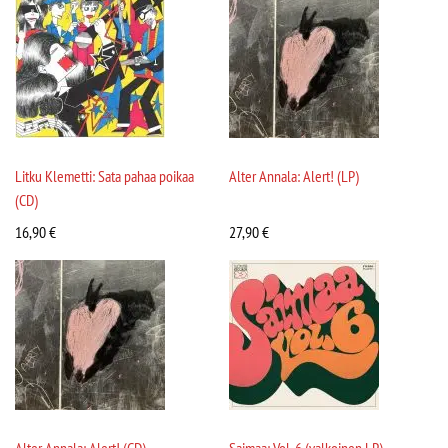
Litku Klemetti: Sata pahaa poikaa
Alter Annala: Alert! (LP)
(CD)
16,90
€
27,90
€
Alter Annala: Alert! (CD)
Saimaa: Vol. 6 (valkoinen LP)