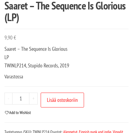
Saaret – The Sequence Is Glorious
(LP)
9,90
€
Saaret – The Sequence Is Glorious
LP
TWINLP214, Stupido Records, 2019
Varastossa
-
+
Lisää ostoskoriin
Add to Wishlist
Tuotetunnus (SKU):
TWINLP214
Osastot:
Alennetut
,
Finnish punk and indie
,
Vinyylit