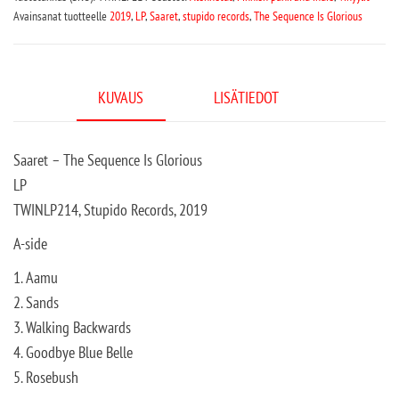
Avainsanat tuotteelle
2019
,
LP
,
Saaret
,
stupido records
,
The Sequence Is Glorious
KUVAUS
LISÄTIEDOT
Saaret – The Sequence Is Glorious
LP
TWINLP214, Stupido Records, 2019
A-side
1. Aamu
2. Sands
3. Walking Backwards
4. Goodbye Blue Belle
5. Rosebush