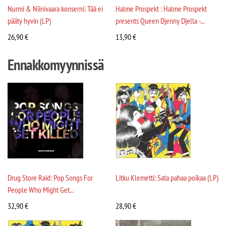
Nurmi & Niinivaara konserni: Tää ei
Halme Prospekt : Halme Prospekt
pääty hyvin (LP)
presents Queen Djenny Djella -...
26,90
€
13,90
€
Ennakkomyynnissä
Drug Store Raid: Pop Songs For
Litku Klemetti: Sata pahaa poikaa (LP)
People Who Might Get...
32,90
€
28,90
€