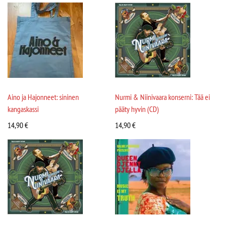
Aino ja Hajonneet: sininen
Nurmi & Niinivaara konserni: Tää ei
kangaskassi
pääty hyvin (CD)
14,90
€
14,90
€