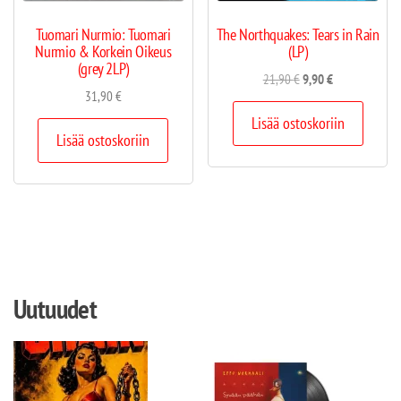
Tuomari Nurmio: Tuomari
The Northquakes: Tears in Rain
Nurmio & Korkein Oikeus
(LP)
(grey 2LP)
21,90
€
9,90
€
31,90
€
Lisää ostoskoriin
Lisää ostoskoriin
Uutuudet