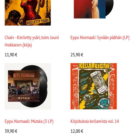
Chain - Kielletty ysäri, toim. Jouni
Eppu Normaali: Syvään päähän (LP)
Hokkanen (kirja)
11,90
€
25,90
€
Eppu Normaali: Mutala (3 LP)
Kirjoituksia kellareista vol. 14
39,90
€
12,00
€