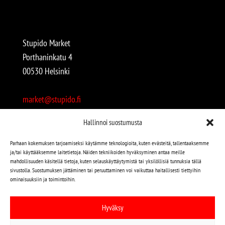
Stupido Market
Porthaninkatu 4
00530 Helsinki
market@stupido.fi
+358 50 4708664
Hallinnoi suostumusta
Avoinna:
Parhaan kokemuksen tarjoamiseksi käytämme teknologioita, kuten evästeitä, tallentaaksemme
ja/tai käyttääksemme laitetietoja. Näiden tekniikoiden hyväksyminen antaa meille
arkisin 12-18
mahdollisuuden käsitellä tietoja, kuten selauskäyttäytymistä tai yksilöllisiä tunnuksia tällä
lauantaisin 12-17
sivustolla. Suostumuksen jättäminen tai peruuttaminen voi vaikuttaa haitallisesti tiettyihin
ominaisuuksiin ja toimintoihin.
Stupido löytyy myös kivijalasta!
Hyväksy
Stupido Marketista löydät niin uudet kuin käytetytkin