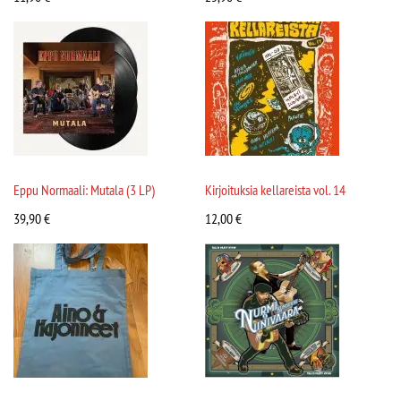
Eppu Normaali: Mutala (3 LP)
Kirjoituksia kellareista vol. 14
39,90
€
12,00
€