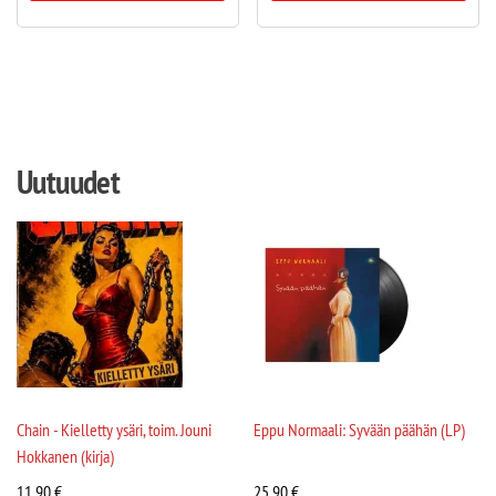
Uutuudet
Chain - Kielletty ysäri, toim. Jouni
Eppu Normaali: Syvään päähän (LP)
Hokkanen (kirja)
11,90
€
25,90
€