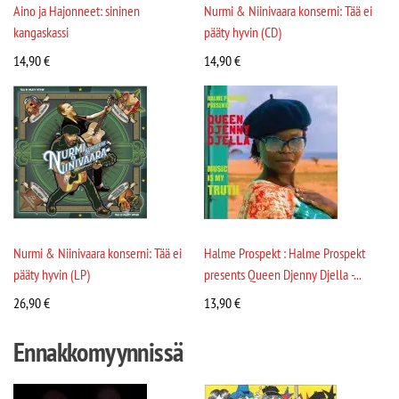
Aino ja Hajonneet: sininen
Nurmi & Niinivaara konserni: Tää ei
kangaskassi
pääty hyvin (CD)
14,90
€
14,90
€
Nurmi & Niinivaara konserni: Tää ei
Halme Prospekt : Halme Prospekt
pääty hyvin (LP)
presents Queen Djenny Djella -...
26,90
€
13,90
€
Ennakkomyynnissä