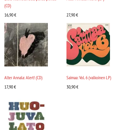
(CD)
16,90
€
27,90
€
Alter Annala: Alert! (CD)
Saimaa: Vol. 6 (valkoinen LP)
17,90
€
30,90
€