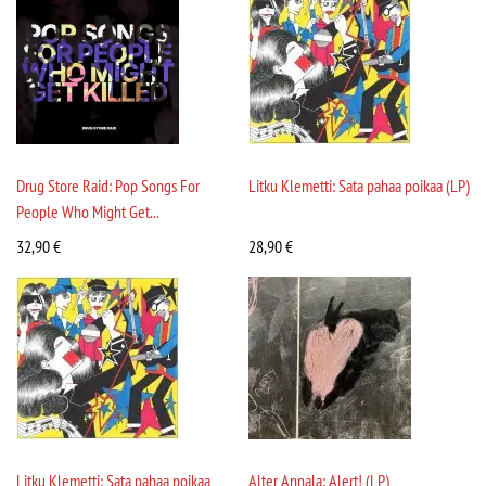
Drug Store Raid: Pop Songs For
Litku Klemetti: Sata pahaa poikaa (LP)
People Who Might Get...
32,90
€
28,90
€
Litku Klemetti: Sata pahaa poikaa
Alter Annala: Alert! (LP)