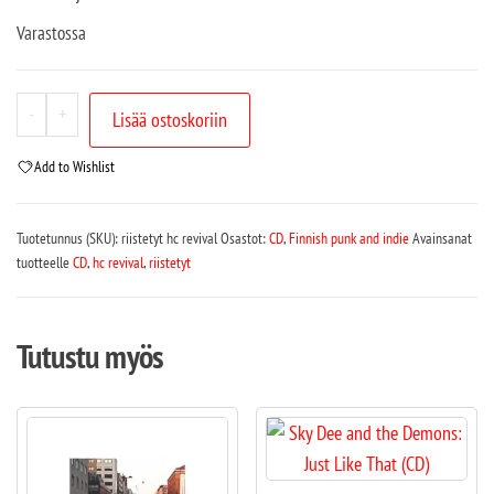
Varastossa
-
+
Lisää ostoskoriin
Add to Wishlist
Tuotetunnus (SKU):
riistetyt hc revival
Osastot:
CD
,
Finnish punk and indie
Avainsanat
tuotteelle
CD
,
hc revival
,
riistetyt
Tutustu myös