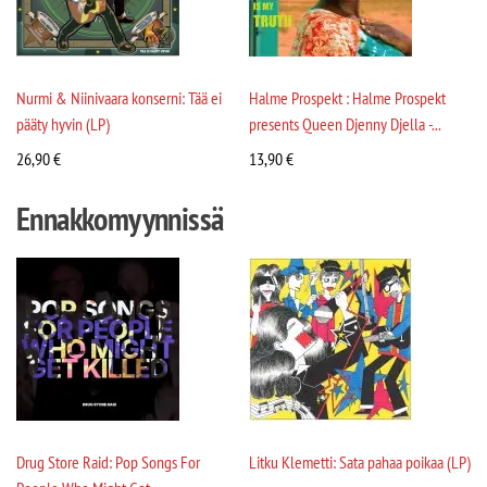
Nurmi & Niinivaara konserni: Tää ei
Halme Prospekt : Halme Prospekt
pääty hyvin (LP)
presents Queen Djenny Djella -...
26,90
€
13,90
€
Ennakkomyynnissä
Drug Store Raid: Pop Songs For
Litku Klemetti: Sata pahaa poikaa (LP)