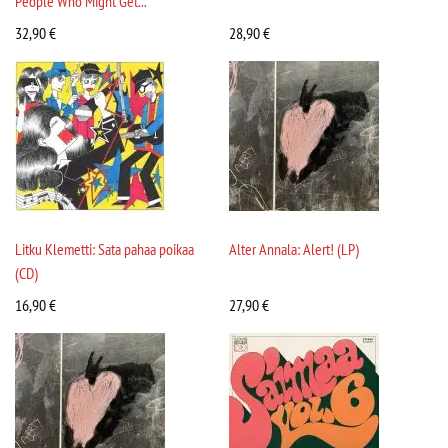
People Who Might Get...
32,90
€
28,90
€
Litku Klemetti: Sata pahaa poikaa
Alter Annala: Alert! (LP)
(CD)
16,90
€
27,90
€