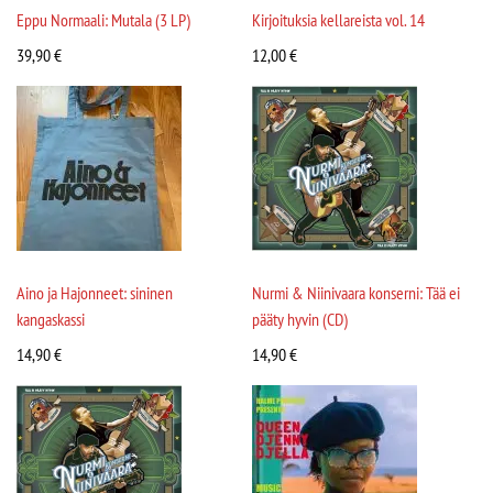
Eppu Normaali: Mutala (3 LP)
Kirjoituksia kellareista vol. 14
39,90
€
12,00
€
Aino ja Hajonneet: sininen
Nurmi & Niinivaara konserni: Tää ei
kangaskassi
pääty hyvin (CD)
14,90
€
14,90
€