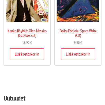
Kauko Röyhkä: Olen Messias
Pekka Pohjola: Space Waltz
(6CD box set)
(CD)
19,90
€
9,90
€
Lisää ostoskoriin
Lisää ostoskoriin
Uutuudet