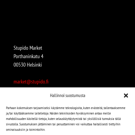
Stupido Market
Porthaninkatu 4
00530 Helsinki
market@stupido.fi
+358 50 4708664
Hallinnoi suostumusta
Avoinna:
Parhaan kokemuksen tarjoamiseksi käytämme teknologioita, kuten evästeitä, tallentaaksemme
ja/tai käyttääksemme laitetietoja. Näiden tekniikoiden hyväksyminen antaa meille
arkisin 12-18
mahdollisuuden käsitellä tietoja, kuten selauskäyttäytymistä tai yksilöllisiä tunnuksia tällä
lauantaisin 12-17
sivustolla. Suostumuksen jättäminen tai peruuttaminen voi vaikuttaa haitallisesti tiettyihin
ominaisuuksiin ja toimintoihin.