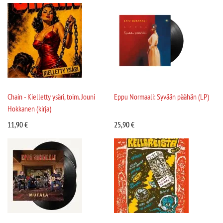
Chain - Kielletty ysäri, toim. Jouni
Eppu Normaali: Syvään päähän (LP)
Hokkanen (kirja)
11,90
€
25,90
€