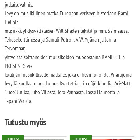
julkaisuvalmis.
Levy on musiikillinen matka Euroopan veriseen historiaan. Rami
Helinin
musiikki, yhdysvaltalaisen Will Shaden tekstit ja mm. Saimaassa,
Tehosekoittimessa ja Samuli Putron, A.W. Yrjänän ja Jonna
Tervomaan
yhtyeissä soittaneiden muusikoiden muodostama RAMI HELIN
PRESENTS vie
kuulijan musiikilliselle matkalle, joka ei hevin unohdu. Virailijoina
levyllä kuullaan mm. Lumos Kvartettia, Irina Björklundia, Ari-Matti
”Jude” Jutilaa, Juho Viljasta, Tero Pennasta, Lasse Halmetta ja
Tapani Varista.
Tutustu myös
UUTUUS!
UUTUUS!