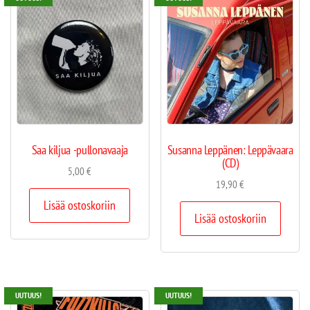
Saa kiljua -pullonavaaja
Susanna Leppänen: Leppävaara
(CD)
5,00
€
19,90
€
Lisää ostoskoriin
Lisää ostoskoriin
UUTUUS!
UUTUUS!