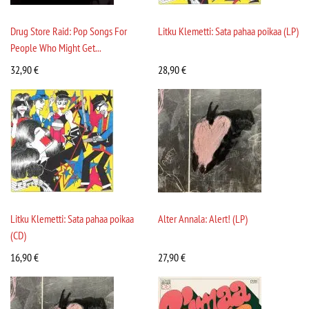
Drug Store Raid: Pop Songs For
Litku Klemetti: Sata pahaa poikaa (LP)
People Who Might Get...
32,90
€
28,90
€
Litku Klemetti: Sata pahaa poikaa
Alter Annala: Alert! (LP)
(CD)
16,90
€
27,90
€