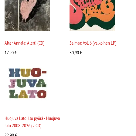
Alter Annala: Alert! (CD)
Saimaa: Vol. 6 (valkoinen LP)
17,90
€
30,90
€
Huojuva Lato: Iso pyörä - Huojuva
lato 2008-2026 (2 CD)
22,90
€