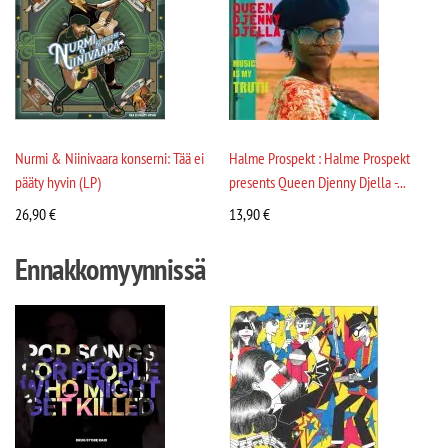
Nurmi & Niinivaara konserni: Tää ei
Halme Prospekt : Halme Prospekt
pääty hyvin (LP)
presents Queen Djenny Djella -...
26,90
€
13,90
€
Ennakkomyynnissä