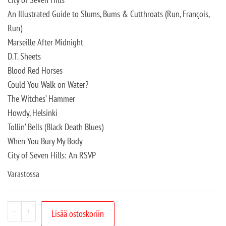
An Illustrated Guide to Slums, Bums & Cutthroats (Run, François,
Run)
Marseille After Midnight
D.T. Sheets
Blood Red Horses
Could You Walk on Water?
The Witches’ Hammer
Howdy, Helsinki
Tollin’ Bells (Black Death Blues)
When You Bury My Body
City of Seven Hills: An RSVP
Varastossa
-
+
Lisää ostoskoriin