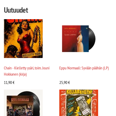
Uutuudet
Chain - Kielletty ysäri, toim. Jouni
Eppu Normaali: Syvään päähän (LP)
Hokkanen (kirja)
11,90
€
25,90
€