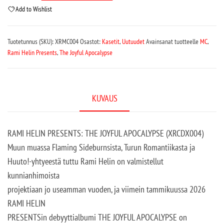
Add to Wishlist
Tuotetunnus (SKU):
XRMC004
Osastot:
Kasetit
,
Uutuudet
Avainsanat tuotteelle
MC
,
Rami Helin Presents
,
The Joyful Apocalypse
KUVAUS
RAMI HELIN PRESENTS: THE JOYFUL APOCALYPSE (XRCDX004)
Muun muassa Flaming Sideburnsista, Turun Romantiikasta ja
Huuto!-yhtyeestä tuttu Rami Helin on valmistellut
kunnianhimoista
projektiaan jo useamman vuoden, ja viimein tammikuussa 2026
RAMI HELIN
PRESENTSin debyyttialbumi THE JOYFUL APOCALYPSE on