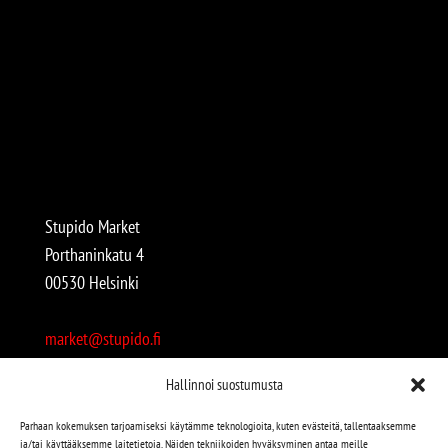
Stupido Market
Porthaninkatu 4
00530 Helsinki
market@stupido.fi
+358 50 4708664
Hallinnoi suostumusta
Avoinna:
Parhaan kokemuksen tarjoamiseksi käytämme teknologioita, kuten evästeitä, tallentaaksemme
ja/tai käyttääksemme laitetietoja. Näiden tekniikoiden hyväksyminen antaa meille