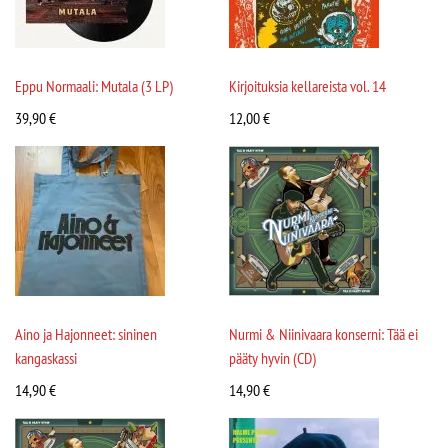
Eppu Normaali: Mutala (3 LP)
Kirjoituksia kellareista vol. 14
39,90
€
12,00
€
Aino ja Hajonneet: sininen
Nurmi & Niinivaara konserni: Tää ei
kangaskassi
pääty hyvin (CD)
14,90
€
14,90
€