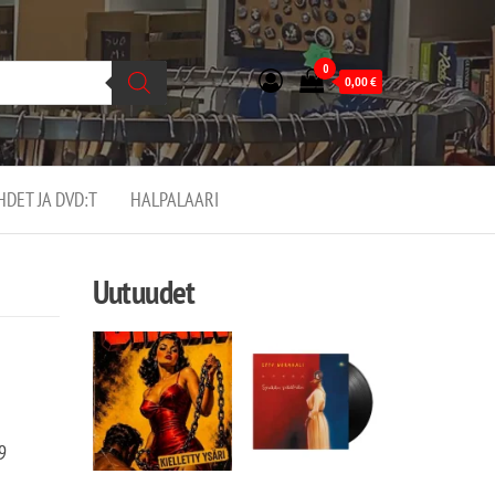
0
0,00
€
EHDET JA DVD:T
HALPALAARI
Uutuudet
9