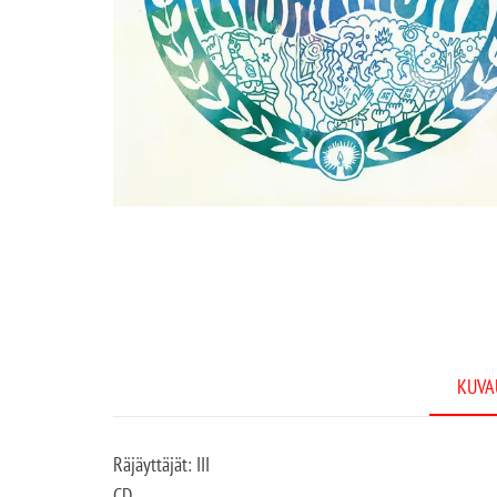
KUVA
Räjäyttäjät: III
CD