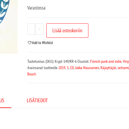
Varastossa
-
+
Lisää ostoskoriin
Add to Wishlist
Tuotetunnus (SKU):
Krypt-149/RR-6
Osastot:
Finnish punk and indie
,
Viny
Avainsanat tuotteelle
2019
,
3
,
CD
,
Jukka Nousiainen
,
Räjäyttäjät
,
seitsem
Beach
US
LISÄTIEDOT