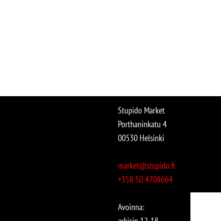
Stupido Market
Porthaninkatu 4
00530 Helsinki
market@stupido.fi
+358 50 4708664
Avoinna:
arkisin 12-18