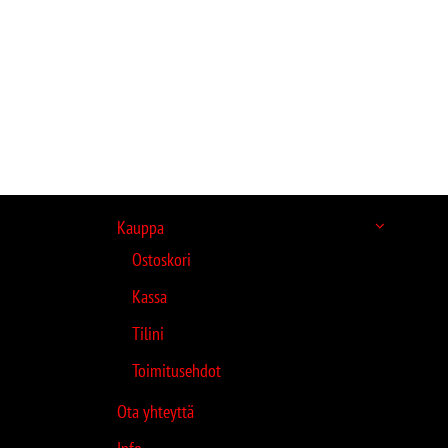
Kauppa
Ostoskori
Kassa
Tilini
Toimitusehdot
Ota yhteyttä