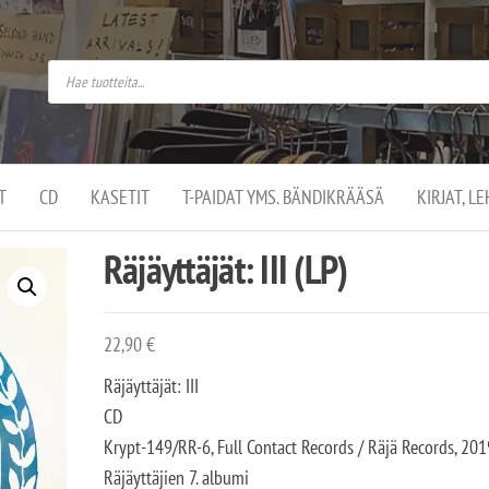
do
arket on
omusaan
t –
ut
ssa
kä
kauppa
ä
lassa
T
CD
KASETIT
T-PAIDAT YMS. BÄNDIKRÄÄSÄ
KIRJAT, L
.
Räjäyttäjät: III (LP)
22,90
€
Räjäyttäjät: III
CD
Krypt-149/RR-6, Full Contact Records / Räjä Records, 201
Räjäyttäjien 7. albumi