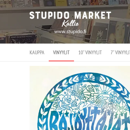
Stupi
Stupido M
vaihtoeht
Marke
erikoistun
verko
verkko- se
kivijalka
ja
Helsingiss
kivija
Kallion
KAUPPA
VINYYLIT
10" VINYYLIT
7" VINYYLI
sydämessä