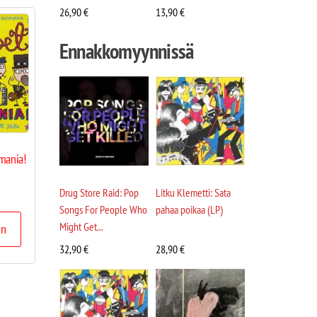
26,90
€
13,90
€
Ennakkomyynnissä
mania!
Drug Store Raid: Pop
Litku Klemetti: Sata
Songs For People Who
pahaa poikaa (LP)
Might Get...
in
32,90
€
28,90
€