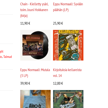
Chain - Kielletty ysäri,
Eppu Normaali: Syvään
toim. Jouni Hokkanen
päähän (LP)
(kirja)
11,90
€
25,90
€
ylit
äs
,
Talmud
Eppu Normaali: Mutala
Kirjoituksia kellareista
(3 LP)
vol. 14
39,90
€
12,00
€