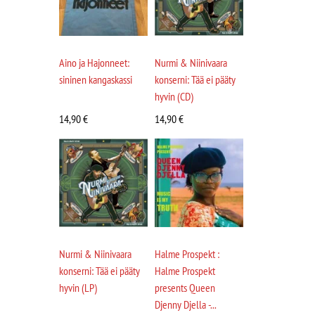
Aino ja Hajonneet:
Nurmi & Niinivaara
sininen kangaskassi
konserni: Tää ei pääty
hyvin (CD)
14,90
€
14,90
€
Nurmi & Niinivaara
Halme Prospekt :
konserni: Tää ei pääty
Halme Prospekt
hyvin (LP)
presents Queen
Djenny Djella -...