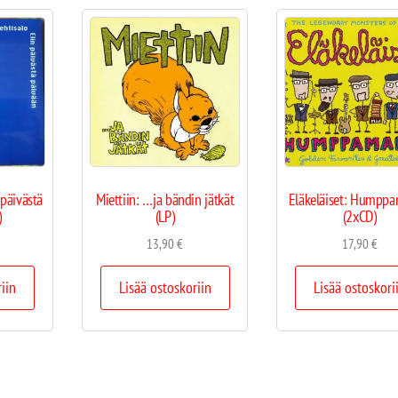
 päivästä
Miettiin: …ja bändin jätkät
Eläkeläiset: Humppa
)
(LP)
(2xCD)
13,90
€
17,90
€
riin
Lisää ostoskoriin
Lisää ostoskori