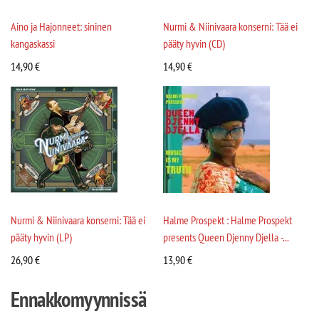
Aino ja Hajonneet: sininen
Nurmi & Niinivaara konserni: Tää ei
kangaskassi
pääty hyvin (CD)
14,90
€
14,90
€
Nurmi & Niinivaara konserni: Tää ei
Halme Prospekt : Halme Prospekt
pääty hyvin (LP)
presents Queen Djenny Djella -...
26,90
€
13,90
€
Ennakkomyynnissä