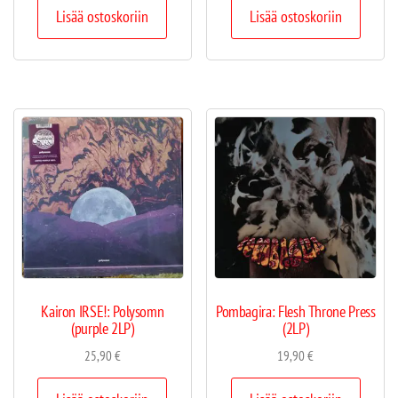
Lisää ostoskoriin
Lisää ostoskoriin
Kairon IRSE!: Polysomn
Pombagira: Flesh Throne Press
(purple 2LP)
(2LP)
25,90
€
19,90
€