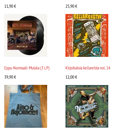
11,90
€
25,90
€
Eppu Normaali: Mutala (3 LP)
Kirjoituksia kellareista vol. 14
39,90
€
12,00
€