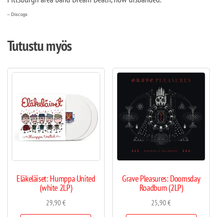
– Discogs
Tutustu myös
Eläkeläiset: Humppa United
Grave Pleasures: Doomsday
(white 2LP)
Roadburn (2LP)
29,90
€
25,90
€