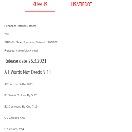
KUVAUS
LISÄTIEDOT
Penance: Parallel Corners
2LP
SRE464, Svart Records, Finland, 1994/2021
Reissue, yellow/black vinyl
Release date 26.3.2021
A1 Words Not Deeds 5:11
A2 Born To Suffer 8:05
B1 Words To Live By 5:17
B2 Destroyed By One 7:19
C1 Crosses 4:03
C2 Visions 7:54