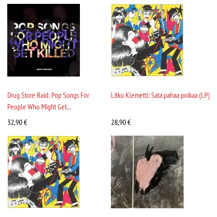
Drug Store Raid: Pop Songs For
Litku Klemetti: Sata pahaa poikaa (LP)
People Who Might Get...
32,90
€
28,90
€