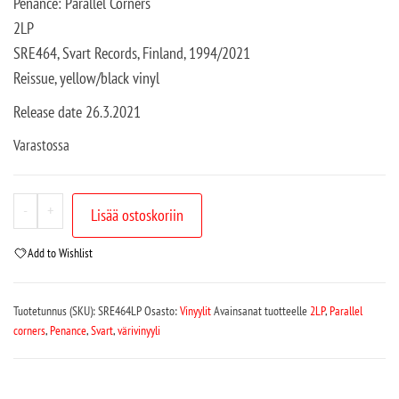
Penance: Parallel Corners
2LP
SRE464, Svart Records, Finland, 1994/2021
Reissue, yellow/black vinyl
Release date 26.3.2021
Varastossa
-
+
Lisää ostoskoriin
Add to Wishlist
Tuotetunnus (SKU):
SRE464LP
Osasto:
Vinyylit
Avainsanat tuotteelle
2LP
,
Parallel
corners
,
Penance
,
Svart
,
värivinyyli