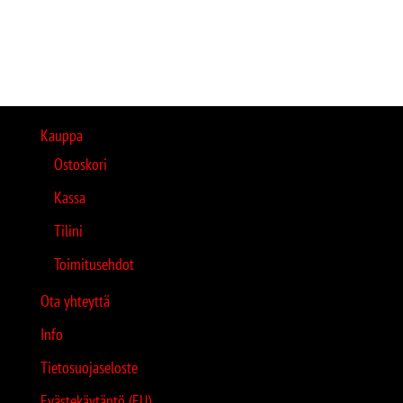
Kauppa
Ostoskori
Kassa
Tilini
Toimitusehdot
Ota yhteyttä
Info
Tietosuojaseloste
Evästekäytäntö (EU)