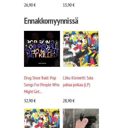
26,90
€
13,90
€
Ennakkomyynnissä
Drug Store Raid: Pop
Litku Klemetti: Sata
Songs For People Who
pahaa poikaa (LP)
Might Get...
32,90
€
28,90
€