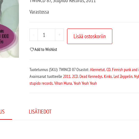
TWINCD 87
, Stupido Records, 2011
Varastossa
-
+
Lisää ostoskoriin
Add to Wishlist
Tuotetunnus (SKU):
TWINCD 87
Osastot:
Alennetut
,
CD
,
Finnish punk and 
Avainsanat tuotteelle
2011
,
2CD
,
Dead Kennedys
,
Kinks
,
Led Zeppelin
,
Nyl
stupido records
,
Vihan Muna
,
Yeah Yeah Yeah
US
LISÄTIEDOT