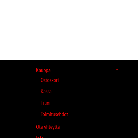
Kauppa
Ostoskori
Kassa
Tilini
Toimitusehdot
Ota yhteyttä