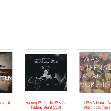
mes and
Fucking World: This Was the
I Was A Teenage S
Fucking World (2CD)
Worshipper: There 