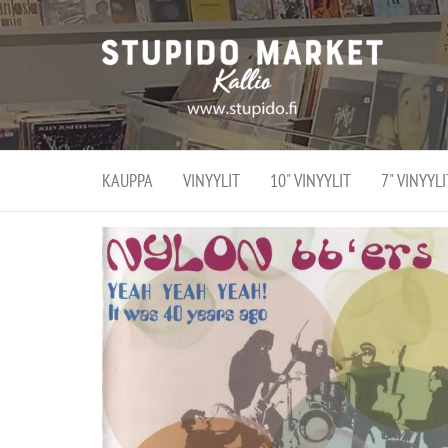
Stupi
Stupido M
vaihtoeht
Marke
erikoistun
verko
verkko- se
kivijalka
ja
Helsingiss
kivija
Kallion
KAUPPA
VINYYLIT
10" VINYYLIT
7" VINYYLI
sydämessä