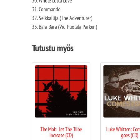
30. Whole Lotta Love
31. Commando
32. Seikkailija (The Adventurer)
33. Bara Bara (Vid Puolala Parken)
Tutustu myös
The Mob: Let The Tribe
Luke Whitten: Co
Increase (CD)
goes (CD)