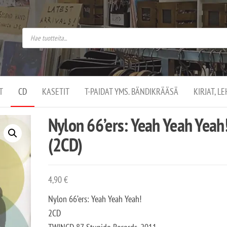
do
arket on
omusaan
t –
ut
ssa
kä
kauppa
ä
lassa
T
CD
KASETIT
T-PAIDAT YMS. BÄNDIKRÄÄSÄ
KIRJAT, L
.
Nylon 66’ers: Yeah Yeah Yeah
(2CD)
4,90
€
Nylon 66’ers: Yeah Yeah Yeah!
2CD