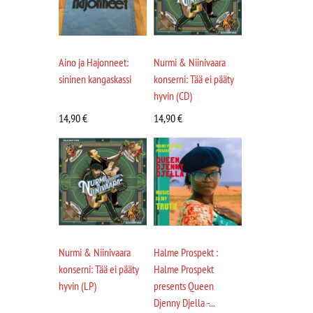
Aino ja Hajonneet:
Nurmi & Niinivaara
sininen kangaskassi
konserni: Tää ei pääty
hyvin (CD)
14,90
€
14,90
€
Nurmi & Niinivaara
Halme Prospekt :
konserni: Tää ei pääty
Halme Prospekt
hyvin (LP)
presents Queen
Djenny Djella -...