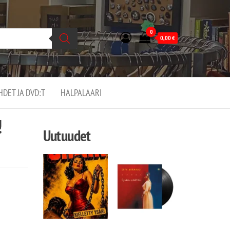
0
0,00
€
EHDET JA DVD:T
HALPALAARI
!
Uutuudet