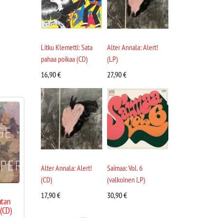
Litku Klemetti: Sata
Alter Annala: Alert!
pahaa poikaa (CD)
(LP)
16,90
€
27,90
€
Alter Annala: Alert!
Saimaa: Vol. 6
(CD)
(valkoinen LP)
17,90
€
30,90
€
atan
(CD)