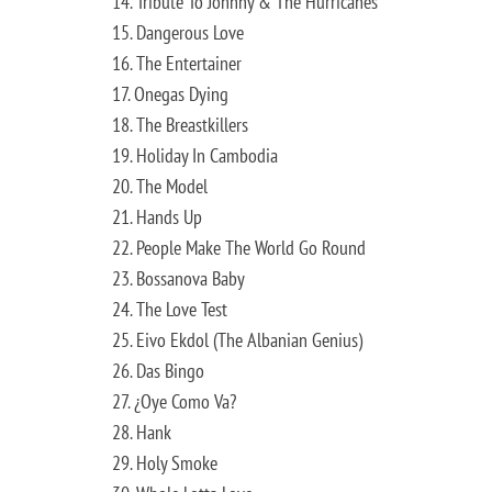
14. Tribute To Johnny & The Hurricanes
15. Dangerous Love
16. The Entertainer
17. Onegas Dying
18. The Breastkillers
19. Holiday In Cambodia
20. The Model
21. Hands Up
22. People Make The World Go Round
23. Bossanova Baby
24. The Love Test
25. Eivo Ekdol (The Albanian Genius)
26. Das Bingo
27. ¿Oye Como Va?
28. Hank
29. Holy Smoke