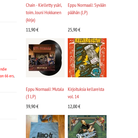
Chain - Kielletty ysäri,
Eppu Normaali: Syvään
toim. Jouni Hokkanen
päähän (LP)
(kirja)
11,90
€
25,90
€
indie
on 66 ers
,
Eppu Normaali: Mutala
Kirjoituksia kellareista
(3 LP)
vol. 14
39,90
€
12,00
€