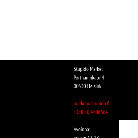
Stupido Market
Porthaninkatu 4
00530 Helsinki
market@stupido.fi
+358 50 4708664
Avoinna:
arkisin 12-18