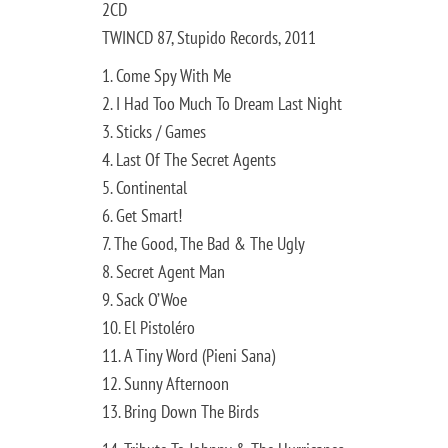
2CD
TWINCD 87
, Stupido Records, 2011
1. Come Spy With Me
2. I Had Too Much To Dream Last Night
3. Sticks / Games
4. Last Of The Secret Agents
5. Continental
6. Get Smart!
7. The Good, The Bad & The Ugly
8. Secret Agent Man
9. Sack O’Woe
10. El Pistoléro
11. A Tiny Word (Pieni Sana)
12. Sunny Afternoon
13. Bring Down The Birds