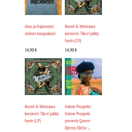
Aino ja Hajonneet:
Nurmi & Niinivaara
sininen kangaskassi
konserni: Tää ei pääty
hyvin (CD)
14,90
€
14,90
€
Nurmi & Niinivaara
Halme Prospekt :
konserni: Tää ei pääty
Halme Prospekt
hyvin (LP)
presents Queen
Djenny Djella -...