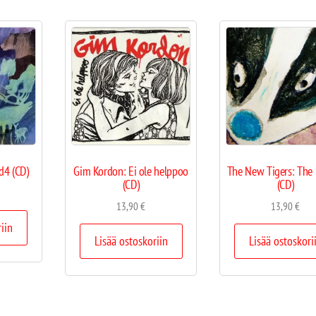
d4 (CD)
Gim Kordon: Ei ole helppoo
The New Tigers: The
(CD)
(CD)
13,90
€
13,90
€
riin
Lisää ostoskoriin
Lisää ostoskori