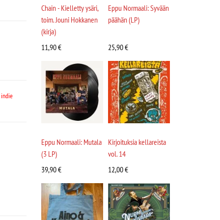
Chain - Kielletty ysäri,
Eppu Normaali: Syvään
toim. Jouni Hokkanen
päähän (LP)
(kirja)
11,90
€
25,90
€
 indie
Eppu Normaali: Mutala
Kirjoituksia kellareista
(3 LP)
vol. 14
39,90
€
12,00
€