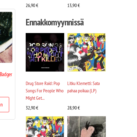
26,90
€
13,90
€
Ennakkomyynnissä
 Badger
Drug Store Raid: Pop
Litku Klemetti: Sata
Songs For People Who
pahaa poikaa (LP)
Might Get...
in
32,90
€
28,90
€