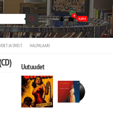
0
0,00
€
EHDET JA DVD:T
HALPALAARI
(CD)
Uutuudet