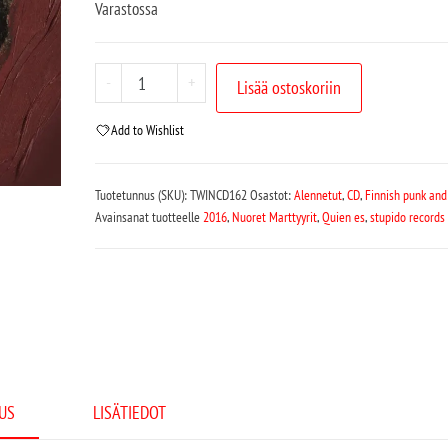
Varastossa
-
+
Lisää ostoskoriin
Add to Wishlist
Tuotetunnus (SKU):
TWINCD162
Osastot:
Alennetut
,
CD
,
Finnish punk and
Avainsanat tuotteelle
2016
,
Nuoret Marttyyrit
,
Quien es
,
stupido records
US
LISÄTIEDOT