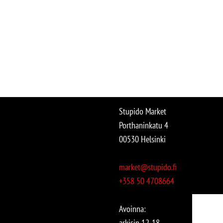
Stupido Market
Porthaninkatu 4
00530 Helsinki
market@stupido.fi
+358 50 4708664
Avoinna:
arkisin 12-18