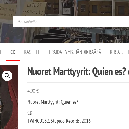
do
arket on
omusaan
t –
ut
ssa
kä
kauppa
ä
lassa
T
CD
KASETIT
T-PAIDAT YMS. BÄNDIKRÄÄSÄ
KIRJAT, L
.
Nuoret Marttyyrit: Quien es? 
4,90
€
Nuoret Marttyyrit: Quien es?
CD
TWINCD162, Stupido Records, 2016