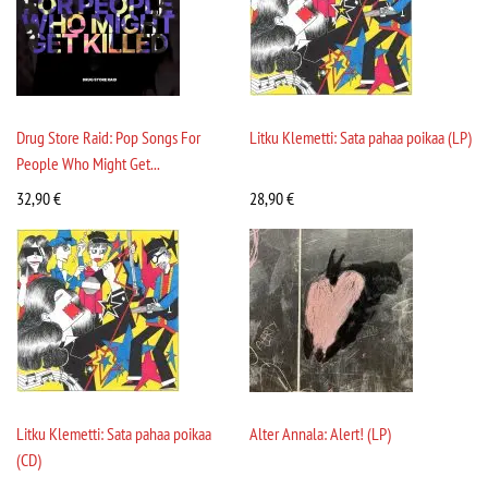
Drug Store Raid: Pop Songs For
Litku Klemetti: Sata pahaa poikaa (LP)
People Who Might Get...
32,90
€
28,90
€
Litku Klemetti: Sata pahaa poikaa
Alter Annala: Alert! (LP)
(CD)