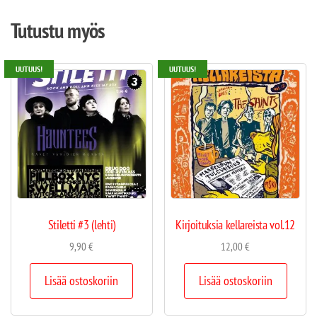
Tutustu myös
UUTUUS!
UUTUUS!
Stiletti #3 (lehti)
Kirjoituksia kellareista vol.12
9,90
€
12,00
€
Lisää ostoskoriin
Lisää ostoskoriin