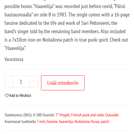
possible honor. “Haaveilija” was recorded just before covid, “Päivä
hautausmaalla” on side B in 1983. The single comes with a 16-page
fanzine dedicated to the life and work of Sari Peltoniemi, the
band’s singer told by the remaining band members. Also included
is a 7x10cm iron on Noitalinna patch in true punk spirit. Check out
“Haaveilija“
Varastossa
-
+
Lisää ostoskoriin
Add to Wishlist
Tuotetunnus (SKU):
if-100
Osastot:
7" Vinyylit
,
Finnish punk and indie
,
Uutuudet
Avainsanat tuotteelle
7 inch
,
fanzine
,
haaveilija
,
Noitalinna Huraa
,
patch