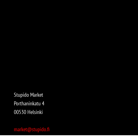
Stupido Market
Porthaninkatu 4
00530 Helsinki
market@stupido.fi
+358 50 4708664