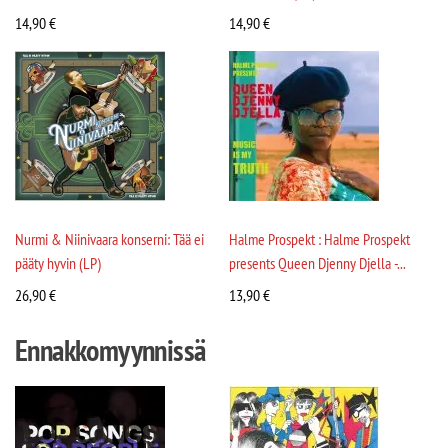
14,90
€
14,90
€
Nurmi & Niinivaara konserni: Tää ei
Halme Prospekt : Halme Prospekt
pääty hyvin (LP)
presents Queen Djenny Djella -...
26,90
€
13,90
€
Ennakkomyynnissä