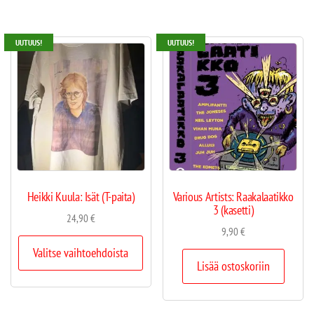
UUTUUS!
UUTUUS!
Heikki Kuula: Isät (T-paita)
Various Artists: Raakalaatikko
3 (kasetti)
24,90
€
9,90
€
Valitse vaihtoehdoista
Lisää ostoskoriin