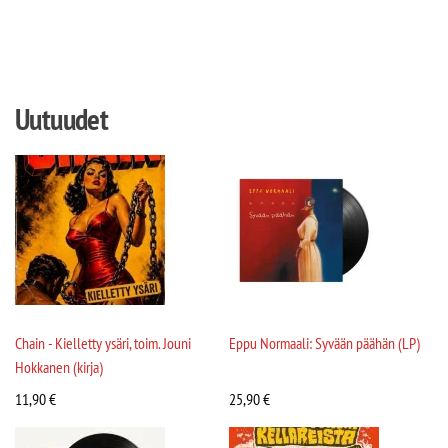
Uutuudet
Chain - Kielletty ysäri, toim. Jouni
Eppu Normaali: Syvään päähän (LP)
Hokkanen (kirja)
11,90
€
25,90
€