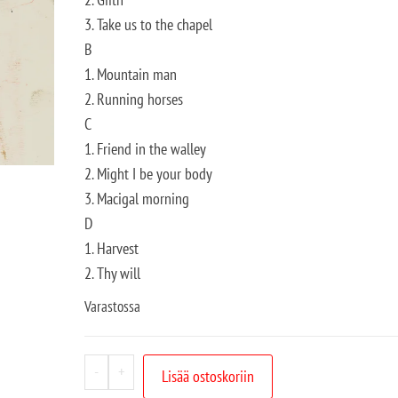
3. Take us to the chapel
B
1. Mountain man
2. Running horses
C
1. Friend in the walley
2. Might I be your body
3. Macigal morning
D
1. Harvest
2. Thy will
Varastossa
-
+
Lisää ostoskoriin