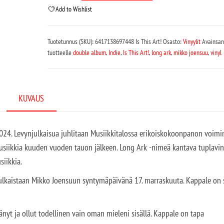
Add to Wishlist
Tuotetunnus (SKU):
6417138697448 Is This Art!
Osasto:
Vinyylit
Avainsan
tuotteelle
double album
,
Indie
,
Is This Art!
,
long ark
,
mikko joensuu
,
vinyl
KUVAUS
24. Levynjulkaisua juhlitaan Musiikkitalossa erikoiskokoonpanon voimi
musiikkia kuuden vuoden tauon jälkeen. Long Ark -nimeä kantava tuplavin
iikkia.
julkaistaan Mikko Joensuun syntymäpäivänä 17. marraskuuta. Kappale on 
elänyt ja ollut todellinen vain oman mieleni sisällä. Kappale on tapa