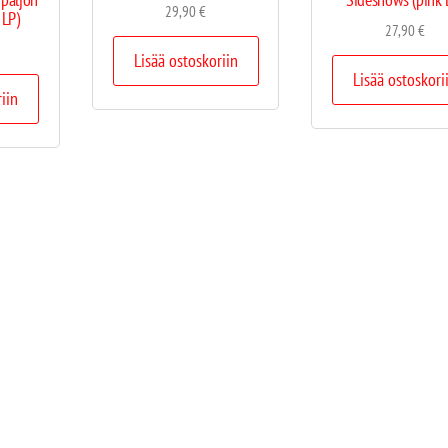
29,90
€
 LP)
27,90
€
Lisää ostoskoriin
Lisää ostoskori
riin