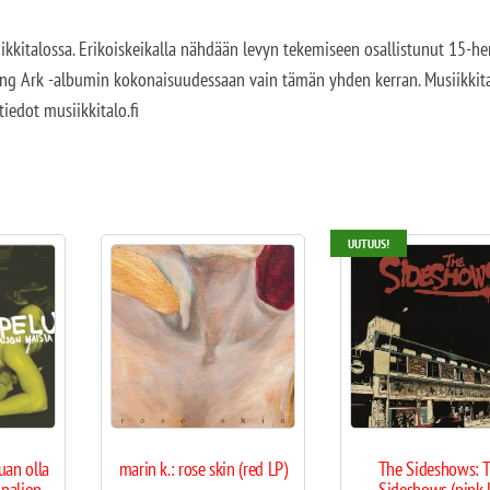
ikkitalossa. Erikoiskeikalla nähdään levyn tekemiseen osallistunut 15-h
ong Ark -albumin kokonaisuudessaan vain tämän yhden kerran. Musiikkit
iedot musiikkitalo.fi
UUTUUS!
uan olla
marin k.: rose skin (red LP)
The Sideshows: 
 paljon
Sideshows (pink 