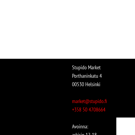
Stupido Market
Porthaninkatu 4
00530 Helsinki
market@stupido.fi
+358 50 4708664
Avoinna:
arkisin 12-18