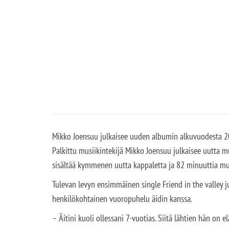
Mikko Joensuu julkaisee uuden albumin alkuvuodesta 20
Palkittu musiikintekijä Mikko Joensuu julkaisee uutta 
sisältää kymmenen uutta kappaletta ja 82 minuuttia mus
Tulevan levyn ensimmäinen single Friend in the valley 
henkilökohtainen vuoropuhelu äidin kanssa.
– Äitini kuoli ollessani 7-vuotias. Siitä lähtien hän on 