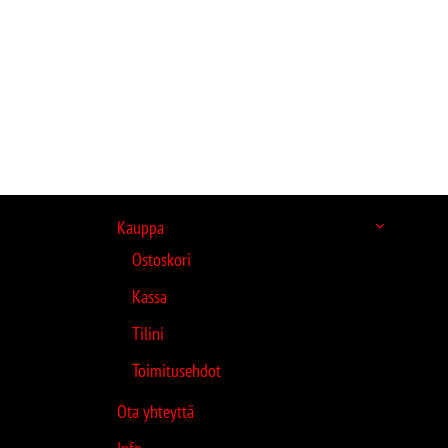
Kauppa
Ostoskori
Kassa
Tilini
Toimitusehdot
Ota yhteyttä