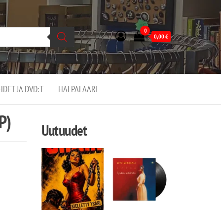
0
0,00
€
EHDET JA DVD:T
HALPALAARI
P)
Uutuudet