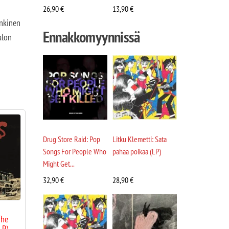
26,90
€
13,90
€
enkinen
Ennakkomyynnissä
alon
Drug Store Raid: Pop
Litku Klemetti: Sata
Songs For People Who
pahaa poikaa (LP)
Might Get...
32,90
€
28,90
€
The
LP)