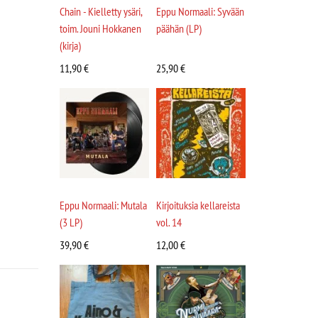
Chain - Kielletty ysäri,
Eppu Normaali: Syvään
toim. Jouni Hokkanen
päähän (LP)
(kirja)
11,90
€
25,90
€
Eppu Normaali: Mutala
Kirjoituksia kellareista
(3 LP)
vol. 14
39,90
€
12,00
€