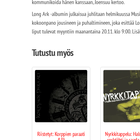
kommunikoida hänen kanssaan, Joensuu kertoo.
Long Ark -albumin julkaisua juhlitaan helmikuussa Musi
kokoonpano jousineen ja puhaltimineen, joka esittää L
liput tulevat myyntiin maanantaina 20.11. klo 9:00. Lisät
Tutustu myös
Riistetyt: Korppien paraati
Nyrkkitappelu: Hal
(LP)
rocktähti ja saada