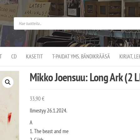
do
arket on
omusaan
t –
ut
ssa
kä
kauppa
ä
lassa
T
CD
KASETIT
T-PAIDAT YMS. BÄNDIKRÄÄSÄ
KIRJAT, L
.
Mikko Joensuu: Long Ark (2 L
33,90
€
Ilmestyy 26.1.2024.
A
1. The beast and me
2. Giith