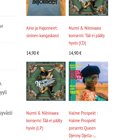
at
Aino ja Hajonneet:
Nurmi & Niinivaara
sininen kangaskassi
konserni: Tää ei pääty
hyvin (CD)
14,90
€
14,90
€
n.
yyli
syvästi
Nurmi & Niinivaara
Halme Prospekt :
konserni: Tää ei pääty
Halme Prospekt
hyvin (LP)
presents Queen
Djenny Djella -...