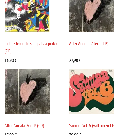
Litku Klemetti: Sata pahaa poikaa
Alter Annala: Alert! (LP)
(CD)
16,90
€
27,90
€
Alter Annala: Alert! (CD)
Saimaa: Vol. 6 (valkoinen LP)