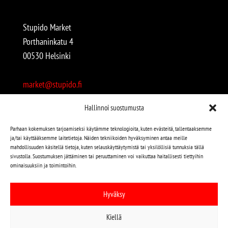
Stupido Market
Porthaninkatu 4
00530 Helsinki
market@stupido.fi
+358 50 4708664
Hallinnoi suostumusta
Avoinna:
Parhaan kokemuksen tarjoamiseksi käytämme teknologioita, kuten evästeitä, tallentaaksemme
ja/tai käyttääksemme laitetietoja. Näiden tekniikoiden hyväksyminen antaa meille
arkisin 12-18
mahdollisuuden käsitellä tietoja, kuten selauskäyttäytymistä tai yksilöllisiä tunnuksia tällä
lauantaisin 12-17
sivustolla. Suostumuksen jättäminen tai peruuttaminen voi vaikuttaa haitallisesti tiettyihin
ominaisuuksiin ja toimintoihin.
Stupido löytyy myös kivijalasta!
Hyväksy
Stupido Marketista löydät niin uudet kuin käytetytkin
Kiellä
levyt, vaatteet, kirjat, korut jne jne…