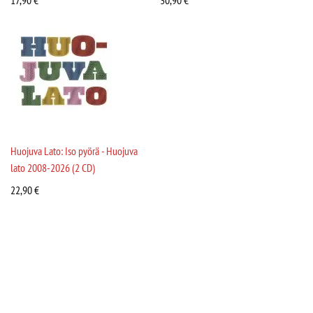
17,90
€
30,90
€
Huojuva Lato: Iso pyörä - Huojuva
lato 2008-2026 (2 CD)
22,90
€