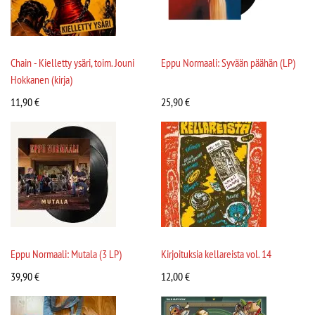
Chain - Kielletty ysäri, toim. Jouni
Eppu Normaali: Syvään päähän (LP)
Hokkanen (kirja)
11,90
€
25,90
€
Eppu Normaali: Mutala (3 LP)
Kirjoituksia kellareista vol. 14
39,90
€
12,00
€