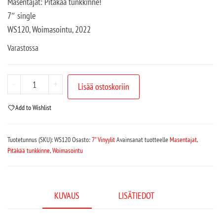
Masentajat: Pitäkää tunkkinne!
7″ single
WS120, Woimasointu, 2022
Varastossa
-
+
Lisää ostoskoriin
Add to Wishlist
Tuotetunnus (SKU):
WS120
Osasto:
7" Vinyylit
Avainsanat tuotteelle
Masentajat
,
Pitäkää tunkkinne
,
Woimasointu
KUVAUS
LISÄTIEDOT