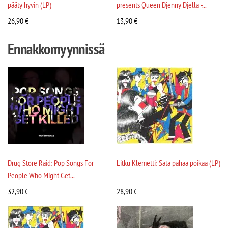
pääty hyvin (LP)
presents Queen Djenny Djella -...
26,90
€
13,90
€
Ennakkomyynnissä
Drug Store Raid: Pop Songs For
Litku Klemetti: Sata pahaa poikaa (LP)
People Who Might Get...
32,90
€
28,90
€