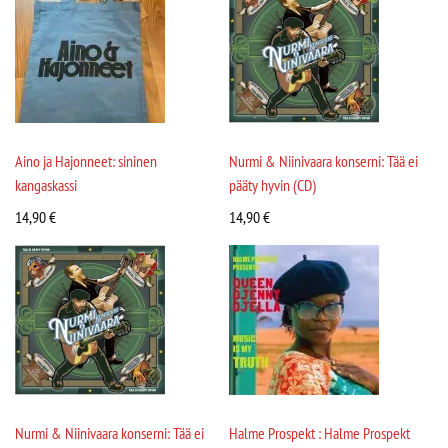
Aino ja Hajonneet: sininen
Nurmi & Niinivaara konserni: Tää ei
kangaskassi
pääty hyvin (CD)
14,90
€
14,90
€
Nurmi & Niinivaara konserni: Tää ei
Halme Prospekt : Halme Prospekt