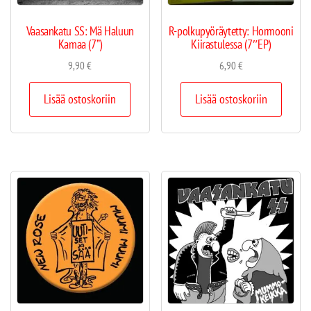
Vaasankatu SS: Mä Haluun
R-polkupyöräytetty: Hormooni
Kamaa (7”)
Kiirastulessa (7″EP)
9,90
€
6,90
€
Lisää ostoskoriin
Lisää ostoskoriin