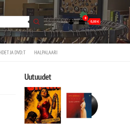
0
0,00
€
EHDET JA DVD:T
HALPALAARI
Uutuudet