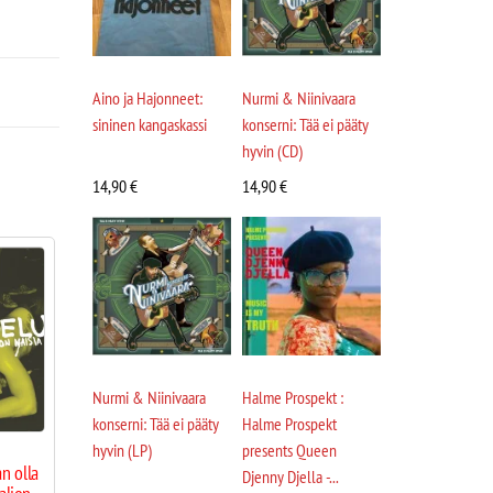
Aino ja Hajonneet:
Nurmi & Niinivaara
sininen kangaskassi
konserni: Tää ei pääty
hyvin (CD)
14,90
€
14,90
€
Nurmi & Niinivaara
Halme Prospekt :
konserni: Tää ei pääty
Halme Prospekt
hyvin (LP)
presents Queen
n olla
Djenny Djella -...