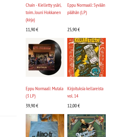
Chain - Kielletty ysäri,
Eppu Normaali: Syvään
toim. Jouni Hokkanen
päähän (LP)
(kirja)
11,90
€
25,90
€
Eppu Normaali: Mutala
Kirjoituksia kellareista
(3 LP)
vol. 14
39,90
€
12,00
€