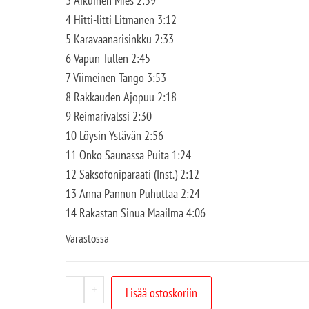
3 Aikuinen Mies 2:59
4 Hitti-litti Litmanen 3:12
5 Karavaanarisinkku 2:33
6 Vapun Tullen 2:45
7 Viimeinen Tango 3:53
8 Rakkauden Ajopuu 2:18
9 Reimarivalssi 2:30
10 Löysin Ystävän 2:56
11 Onko Saunassa Puita 1:24
12 Saksofoniparaati (Inst.) 2:12
13 Anna Pannun Puhuttaa 2:24
14 Rakastan Sinua Maailma 4:06
Varastossa
-
+
Lisää ostoskoriin