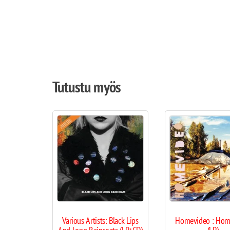
Tutustu myös
Various Artists: Black Lips
Homevideo : Hom