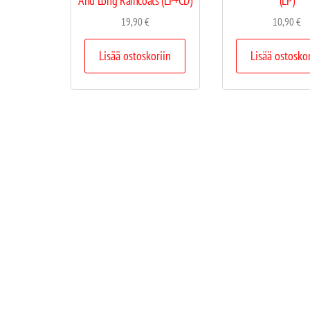
And Long Raincoats (LP+CD)
(LP)
19,90
€
10,90
€
Lisää ostoskoriin
Lisää ostosko