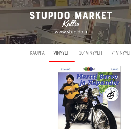
Stupi
Stupido M
vaihtoeht
Marke
erikoistun
verko
verkko- se
kivijalka
ja
Helsingiss
kivija
Kallion
KAUPPA
VINYYLIT
10" VINYYLIT
7" VINYYLI
sydämessä