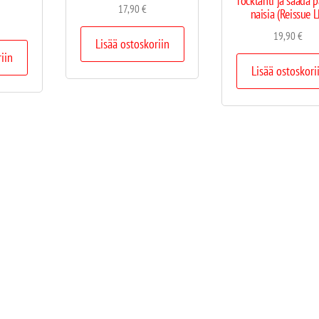
rocktähti ja saada p
17,90
€
naisia (Reissue L
19,90
€
Lisää ostoskoriin
riin
Lisää ostoskori