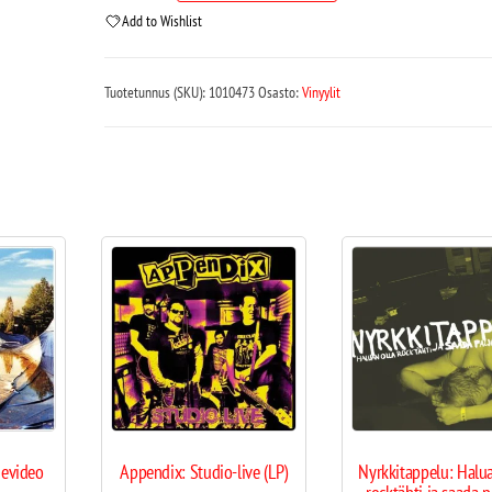
Add to Wishlist
Tuotetunnus (SKU):
1010473
Osasto:
Vinyylit
evideo
Appendix: Studio-live (LP)
Nyrkkitappelu: Halua