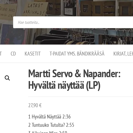
do
arket on
omusaan
t –
ut
ssa
kä
kauppa
ä
lassa
T
CD
KASETIT
T-PAIDAT YMS. BÄNDIKRÄÄSÄ
KIRJAT, L
.
Martti Servo & Napander:
Hyvältä näyttää (LP)
27,90
€
1 Hyvältä Näyttää 2:36
2 Tuntuuko Tutulta? 2:55