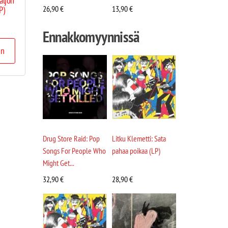
aljon
26,90
€
13,90
€
P)
Ennakkomyynnissä
in
Drug Store Raid: Pop
Litku Klemetti: Sata
Songs For People Who
pahaa poikaa (LP)
Might Get...
32,90
€
28,90
€