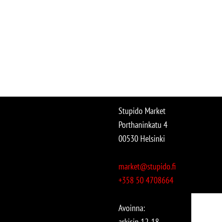
Stupido Market
Porthaninkatu 4
00530 Helsinki
market@stupido.fi
+358 50 4708664
Avoinna:
arkisin 12-18