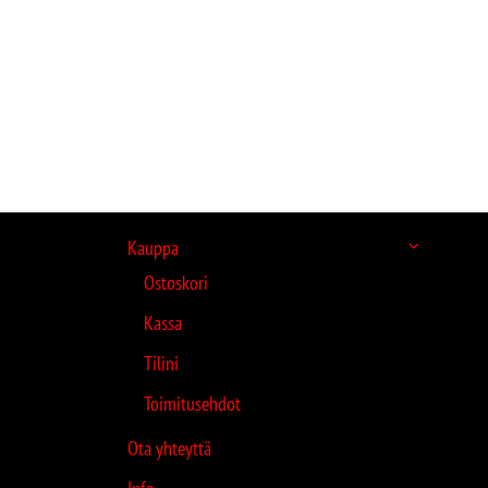
Kauppa
Ostoskori
Kassa
Tilini
Toimitusehdot
Ota yhteyttä