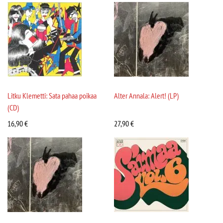
Litku Klemetti: Sata pahaa poikaa
Alter Annala: Alert! (LP)
(CD)
16,90
€
27,90
€