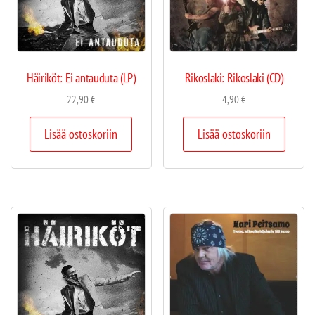
Häiriköt: Ei antauduta (LP)
Rikoslaki: Rikoslaki (CD)
22,90
€
4,90
€
Lisää ostoskoriin
Lisää ostoskoriin