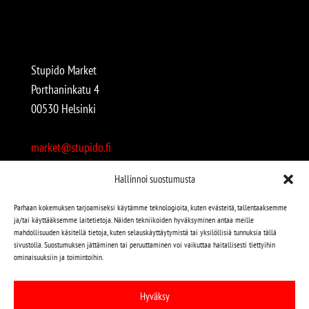
Stupido Market
Porthaninkatu 4
00530 Helsinki
market@stupido.fi
+358 50 4708664
Hallinnoi suostumusta
Avoinna:
Parhaan kokemuksen tarjoamiseksi käytämme teknologioita, kuten evästeitä, tallentaaksemme
ja/tai käyttääksemme laitetietoja. Näiden tekniikoiden hyväksyminen antaa meille
arkisin 12-18
mahdollisuuden käsitellä tietoja, kuten selauskäyttäytymistä tai yksilöllisiä tunnuksia tällä
lauantaisin 12-17
sivustolla. Suostumuksen jättäminen tai peruuttaminen voi vaikuttaa haitallisesti tiettyihin
ominaisuuksiin ja toimintoihin.
Stupido löytyy myös kivijalasta!
Hyväksy