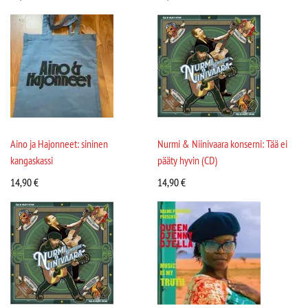
Aino ja Hajonneet: sininen
Nurmi & Niinivaara konserni: Tää ei
kangaskassi
pääty hyvin (CD)
14,90
€
14,90
€