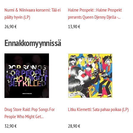
Nurmi & Niinivaara konserni: Tää ei
Halme Prospekt : Halme Prospekt
pääty hyvin (LP)
presents Queen Djenny Djella -...
26,90
€
13,90
€
Ennakkomyynnissä
Drug Store Raid: Pop Songs For
Litku Klemetti: Sata pahaa poikaa (LP)
People Who Might Get...
32,90
€
28,90
€