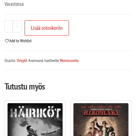
Varastossa
-
+
Lisää ostoskoriin
Add to Wishlist
Osasto:
Vinyylit
Avainsana tuotteelle
Woimasointu
Tutustu myös