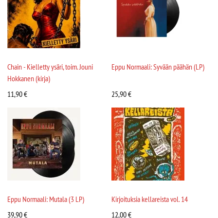
Chain - Kielletty ysäri, toim. Jouni
Eppu Normaali: Syvään päähän (LP)
Hokkanen (kirja)
11,90
€
25,90
€
Eppu Normaali: Mutala (3 LP)
Kirjoituksia kellareista vol. 14
39,90
€
12,00
€