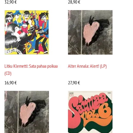
32,90
€
28,90
€
Litku Klemetti: Sata pahaa poikaa
Alter Annala: Alert! (LP)
(CD)
16,90
€
27,90
€