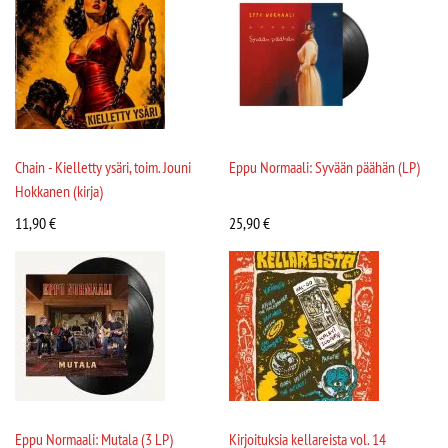
Chain - Kielletty ysäri, toim. Jouni
Eppu Normaali: Syvään päähän (LP)
Hokkanen (kirja)
11,90
€
25,90
€
Eppu Normaali: Mutala (3 LP)
Kirjoituksia kellareista vol. 14