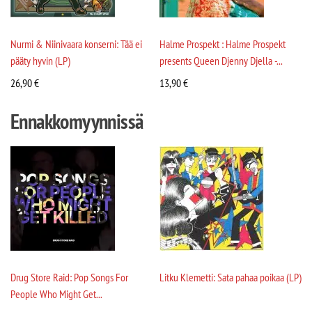
Nurmi & Niinivaara konserni: Tää ei
Halme Prospekt : Halme Prospekt
pääty hyvin (LP)
presents Queen Djenny Djella -...
26,90
€
13,90
€
Ennakkomyynnissä
Drug Store Raid: Pop Songs For
Litku Klemetti: Sata pahaa poikaa (LP)
People Who Might Get...