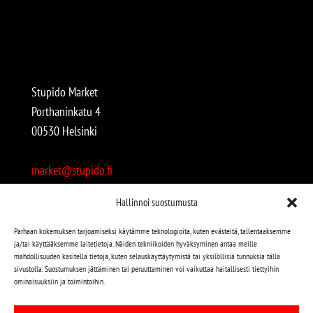
Stupido Market
Porthaninkatu 4
00530 Helsinki
market@stupido.fi
+358 50 4708664
Hallinnoi suostumusta
Avoinna:
Parhaan kokemuksen tarjoamiseksi käytämme teknologioita, kuten evästeitä, tallentaaksemme
ja/tai käyttääksemme laitetietoja. Näiden tekniikoiden hyväksyminen antaa meille
arkisin 12-18
mahdollisuuden käsitellä tietoja, kuten selauskäyttäytymistä tai yksilöllisiä tunnuksia tällä
lauantaisin 12-17
sivustolla. Suostumuksen jättäminen tai peruuttaminen voi vaikuttaa haitallisesti tiettyihin
ominaisuuksiin ja toimintoihin.
Stupido löytyy myös kivijalasta!