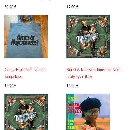
39,90
€
12,00
€
Aino ja Hajonneet: sininen
Nurmi & Niinivaara konserni: Tää ei
kangaskassi
pääty hyvin (CD)
14,90
€
14,90
€