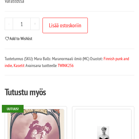
Varastossa
-
+
Lisää ostoskoriin
Add to Wishlist
Tuotetunnus (SKU):
Mara Balls: Maranormaali ilmiö (MC)
Osastot:
Finnish punk and
indie
,
Kasetit
Avainsana tuotteelle
TWINK256
Tutustu myös
UUTUUS!