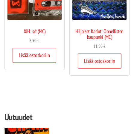
XJH: s/t (MC)
Hiljaiset Kadut: Onnellisten
kaupunki (MC)
8,90
€
11,90
€
Lisää ostoskoriin
Lisää ostoskoriin
Uutuudet