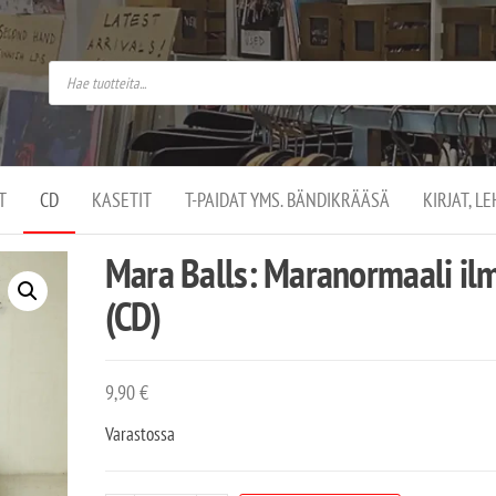
do
arket on
omusaan
t –
ut
ssa
kä
kauppa
ä
lassa
T
CD
KASETIT
T-PAIDAT YMS. BÄNDIKRÄÄSÄ
KIRJAT, L
.
Mara Balls: Maranormaali il
(CD)
9,90
€
Varastossa