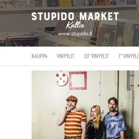
Stupi
Stupido M
vaihtoeht
Marke
erikoistun
verko
verkko- se
kivijalka
ja
Helsingiss
kivija
Kallion
KAUPPA
VINYYLIT
10" VINYYLIT
7" VINYYLI
sydämessä