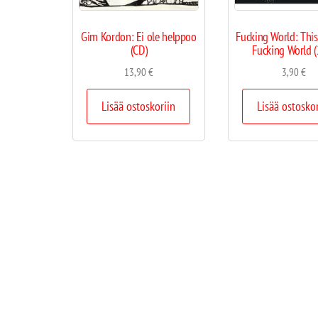
Gim Kordon: Ei ole helppoo
Fucking World: This
(CD)
Fucking World 
13,90
€
3,90
€
Lisää ostoskoriin
Lisää ostosko