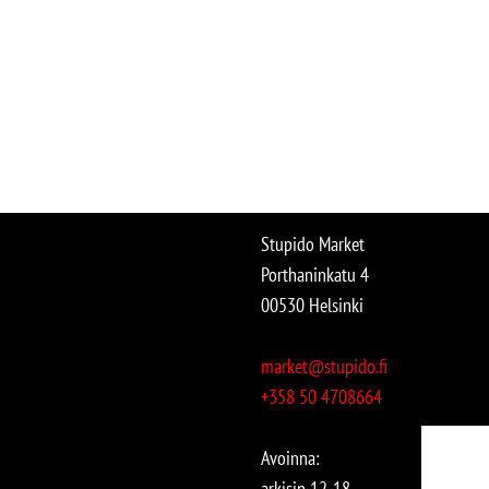
Stupido Market
Porthaninkatu 4
00530 Helsinki
market@stupido.fi
+358 50 4708664
Avoinna:
arkisin 12-18