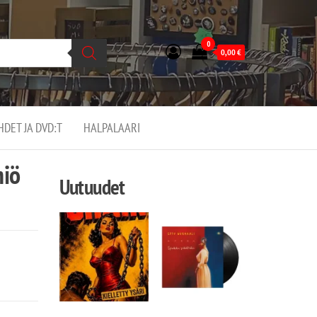
0
0,00
€
EHDET JA DVD:T
HALPALAARI
miö
Uutuudet