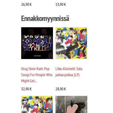
26,90
€
13,90
€
Ennakkomyynnissä
Drug Store Raid: Pop
Litku Klemetti: Sata
Songs For People Who
pahaa poikaa (LP)
Might Get...
32,90
€
28,90
€