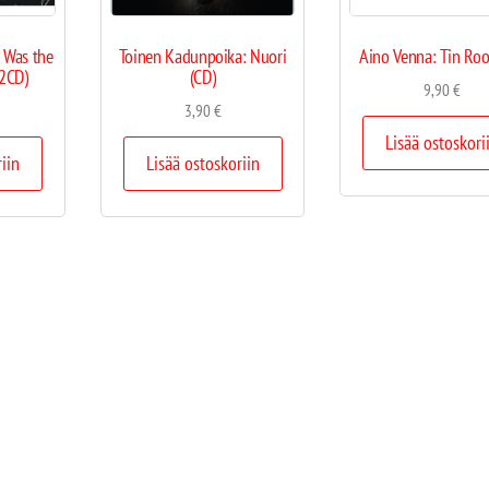
 Was the
Toinen Kadunpoika: Nuori
Aino Venna: Tin Roo
(2CD)
(CD)
9,90
€
3,90
€
Lisää ostoskori
riin
Lisää ostoskoriin