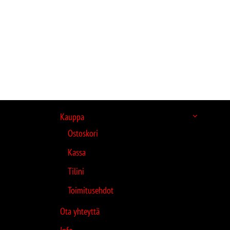
Kauppa
Ostoskori
Kassa
Tilini
Toimitusehdot
Ota yhteyttä