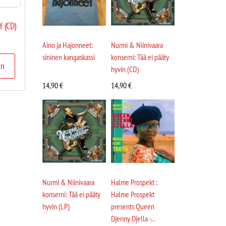
f (CD)
Aino ja Hajonneet:
Nurmi & Niinivaara
sininen kangaskassi
konserni: Tää ei pääty
in
hyvin (CD)
14,90
€
14,90
€
Nurmi & Niinivaara
Halme Prospekt :
konserni: Tää ei pääty
Halme Prospekt
hyvin (LP)
presents Queen
Djenny Djella -...