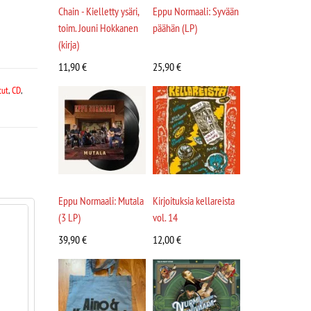
Chain - Kielletty ysäri,
Eppu Normaali: Syvään
toim. Jouni Hokkanen
päähän (LP)
(kirja)
11,90
€
25,90
€
tut
,
CD
,
Eppu Normaali: Mutala
Kirjoituksia kellareista
(3 LP)
vol. 14
39,90
€
12,00
€