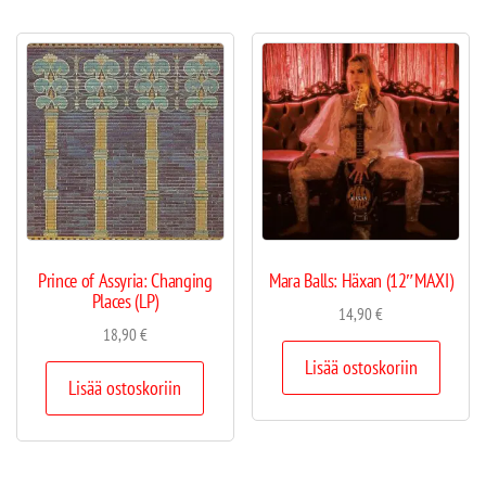
Prince of Assyria: Changing
Mara Balls: Häxan (12″MAXI)
Places (LP)
14,90
€
18,90
€
Lisää ostoskoriin
Lisää ostoskoriin