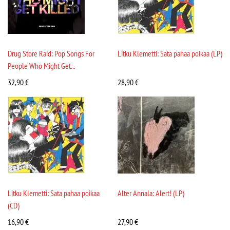
Drug Store Raid: Pop Songs For
Litku Klemetti: Sata pahaa poikaa (LP)
People Who Might Get...
32,90
€
28,90
€
Litku Klemetti: Sata pahaa poikaa
Alter Annala: Alert! (LP)
(CD)
16,90
€
27,90
€