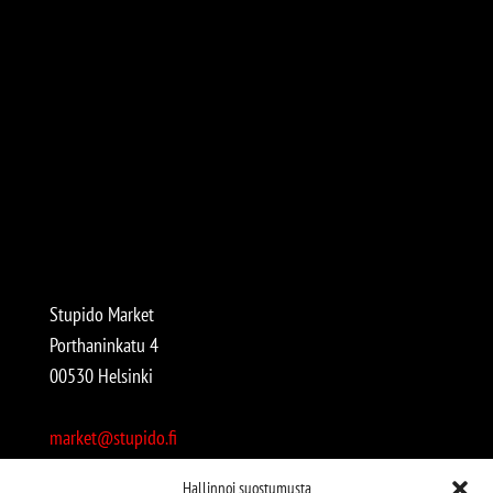
Stupido Market
Porthaninkatu 4
00530 Helsinki
market@stupido.fi
+358 50 4708664
Hallinnoi suostumusta