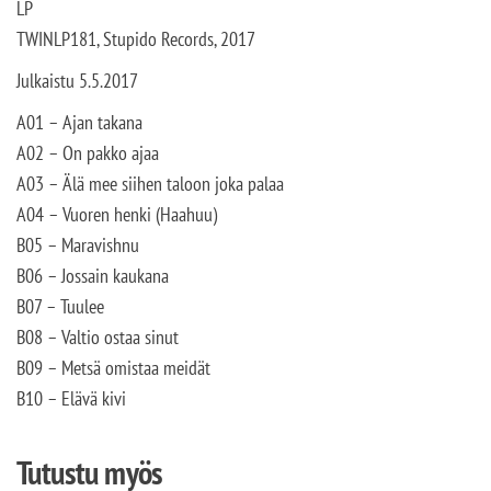
LP
TWINLP181, Stupido Records, 2017
Julkaistu 5.5.2017
A01 – Ajan takana
A02 – On pakko ajaa
A03 – Älä mee siihen taloon joka palaa
A04 – Vuoren henki (Haahuu)
B05 – Maravishnu
B06 – Jossain kaukana
B07 – Tuulee
B08 – Valtio ostaa sinut
B09 – Metsä omistaa meidät
B10 – Elävä kivi
Tutustu myös