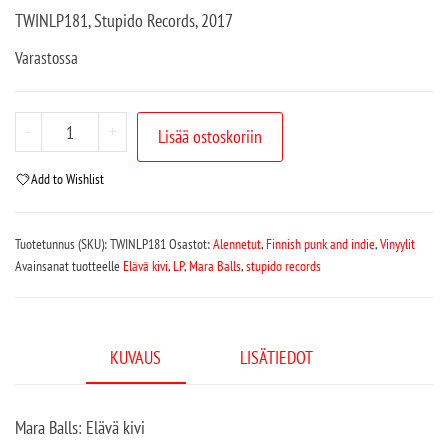
TWINLP181, Stupido Records, 2017
Varastossa
-
+
Lisää ostoskoriin
Add to Wishlist
Tuotetunnus (SKU):
TWINLP181
Osastot:
Alennetut
,
Finnish punk and indie
,
Vinyylit
Avainsanat tuotteelle
Elävä kivi
,
LP
,
Mara Balls
,
stupido records
KUVAUS
LISÄTIEDOT
Mara Balls: Elävä kivi