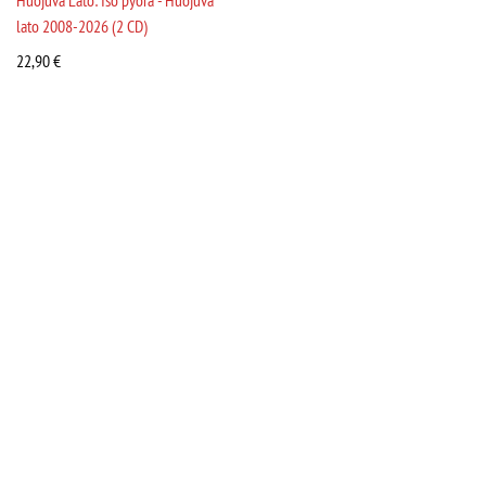
Huojuva Lato: Iso pyörä - Huojuva
lato 2008-2026 (2 CD)
22,90
€