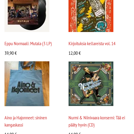
Eppu Normaali: Mutala (3 LP)
Kirjoituksia kellareista vol. 14
39,90
€
12,00
€
Aino ja Hajonneet: sininen
Nurmi & Niinivaara konserni: Tää ei
kangaskassi
pääty hyvin (CD)