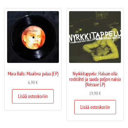
Mara Balls: Maailma palaa (EP)
Nyrkkitappelu: Haluan olla
rocktähti ja saada paljon naisia
6,90
€
(Reissue LP)
19,90
€
Lisää ostoskoriin
Lisää ostoskoriin