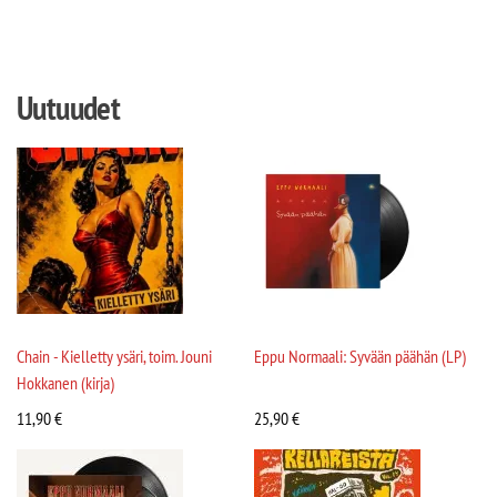
Uutuudet
Chain - Kielletty ysäri, toim. Jouni
Eppu Normaali: Syvään päähän (LP)
Hokkanen (kirja)
11,90
€
25,90
€