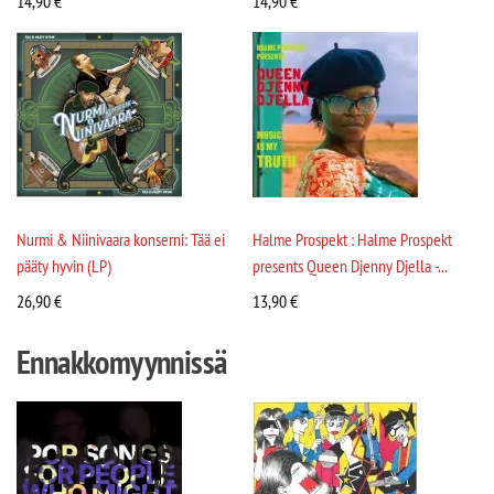
14,90
€
14,90
€
Nurmi & Niinivaara konserni: Tää ei
Halme Prospekt : Halme Prospekt
pääty hyvin (LP)
presents Queen Djenny Djella -...
26,90
€
13,90
€
Ennakkomyynnissä