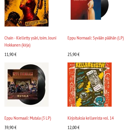
Chain - Kielletty ysäri, toim. Jouni
Eppu Normaali: Syvään päähän (LP)
Hokkanen (kirja)
11,90
€
25,90
€
Eppu Normaali: Mutala (3 LP)
Kirjoituksia kellareista vol. 14
39,90
€
12,00
€