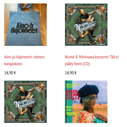
Aino ja Hajonneet: sininen
Nurmi & Niinivaara konserni: Tää ei
kangaskassi
pääty hyvin (CD)
14,90
€
14,90
€