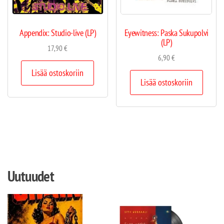
Appendix: Studio-live (LP)
Eyewitness: Paska Sukupolvi
(LP)
17,90
€
6,90
€
Lisää ostoskoriin
Lisää ostoskoriin
Uutuudet