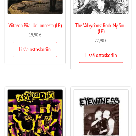
Viitasen Piia: Uni onnesta (LP)
The Valkyrians: Rock My Soul
(LP)
19,90
€
22,90
€
Lisää ostoskoriin
Lisää ostoskoriin