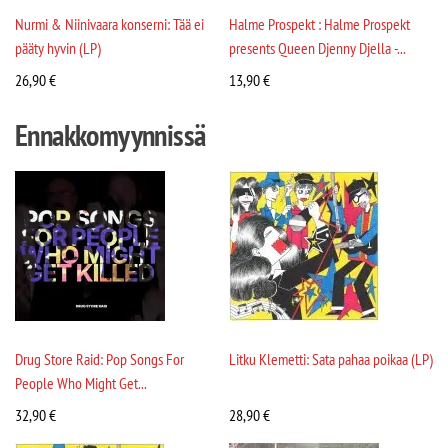
Nurmi & Niinivaara konserni: Tää ei
Halme Prospekt : Halme Prospekt
pääty hyvin (LP)
presents Queen Djenny Djella -...
26,90
€
13,90
€
Ennakkomyynnissä
Drug Store Raid: Pop Songs For
Litku Klemetti: Sata pahaa poikaa (LP)
People Who Might Get...
32,90
€
28,90
€