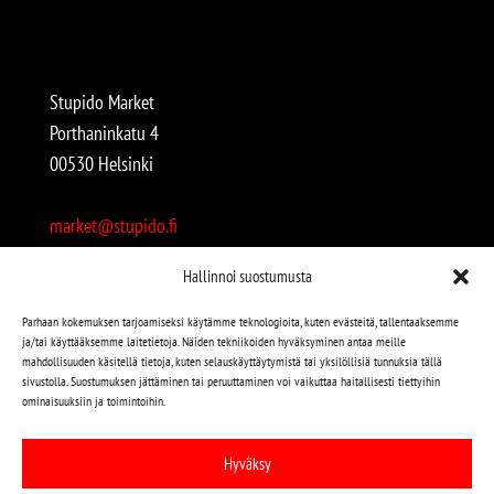
Stupido Market
Porthaninkatu 4
00530 Helsinki
market@stupido.fi
+358 50 4708664
Hallinnoi suostumusta
Avoinna:
Parhaan kokemuksen tarjoamiseksi käytämme teknologioita, kuten evästeitä, tallentaaksemme
ja/tai käyttääksemme laitetietoja. Näiden tekniikoiden hyväksyminen antaa meille
arkisin 12-18
mahdollisuuden käsitellä tietoja, kuten selauskäyttäytymistä tai yksilöllisiä tunnuksia tällä
lauantaisin 12-17
sivustolla. Suostumuksen jättäminen tai peruuttaminen voi vaikuttaa haitallisesti tiettyihin
ominaisuuksiin ja toimintoihin.
Stupido löytyy myös kivijalasta!
Hyväksy
Stupido Marketista löydät niin uudet kuin käytetytkin