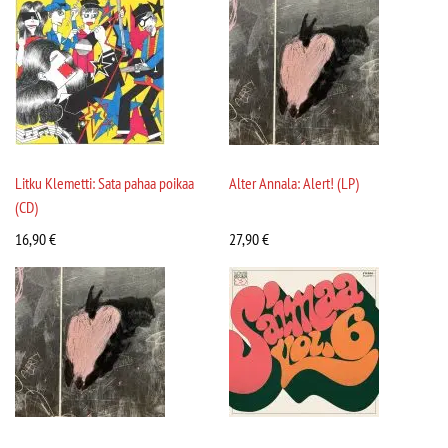
Litku Klemetti: Sata pahaa poikaa
Alter Annala: Alert! (LP)
(CD)
16,90
€
27,90
€