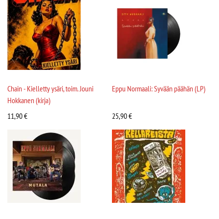
Chain - Kielletty ysäri, toim. Jouni
Eppu Normaali: Syvään päähän (LP)
Hokkanen (kirja)
11,90
€
25,90
€