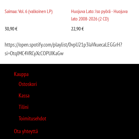
Saimaa: Vol. 6 (valkoinen LP)
Huojuva Lato: Iso pyörä - Huojuva
lato 2008-2026 (2 CD)
30,90
€
22,90
€
https://open.spotify.com/playlist/0vpU21p3IaVkuecaLEGGrH?
si=OtqlMC4VRCyXcCOPUIKaGw
Kauppa
Ostoskori
Kassa
Tilini
Toimitusehdot
Ota yhteyttä