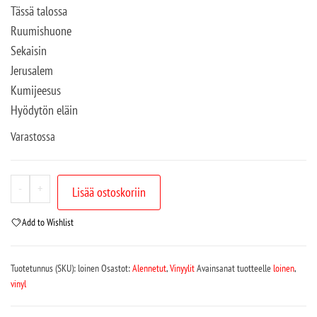
Tässä talossa
Ruumishuone
Sekaisin
Jerusalem
Kumijeesus
Hyödytön eläin
Varastossa
-
+
Lisää ostoskoriin
Add to Wishlist
Tuotetunnus (SKU):
loinen
Osastot:
Alennetut
,
Vinyylit
Avainsanat tuotteelle
loinen
,
vinyl