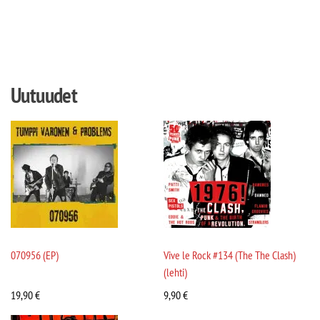
Uutuudet
070956 (EP)
Vive le Rock #134 (The The Clash)
(lehti)
19,90
€
9,90
€