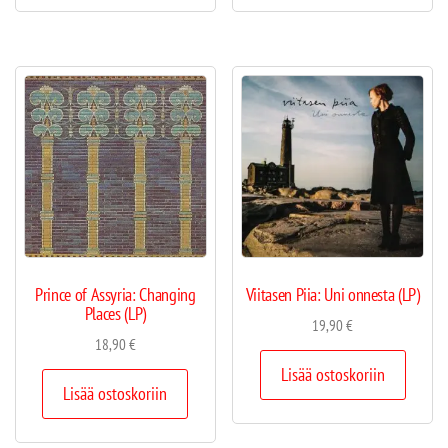
Prince of Assyria: Changing
Viitasen Piia: Uni onnesta (LP)
Places (LP)
19,90
€
18,90
€
Lisää ostoskoriin
Lisää ostoskoriin