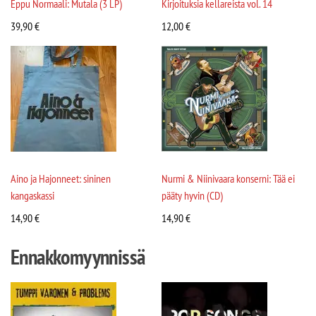
Eppu Normaali: Mutala (3 LP)
Kirjoituksia kellareista vol. 14
39,90
€
12,00
€
Aino ja Hajonneet: sininen
Nurmi & Niinivaara konserni: Tää ei
kangaskassi
pääty hyvin (CD)
14,90
€
14,90
€
Ennakkomyynnissä