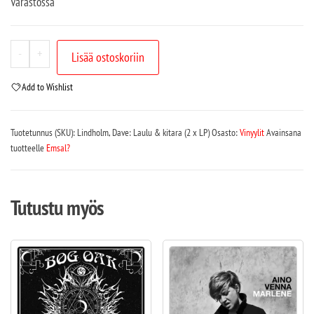
Varastossa
-
+
Lisää ostoskoriin
Add to Wishlist
Tuotetunnus (SKU):
Lindholm, Dave: Laulu & kitara (2 x LP)
Osasto:
Vinyylit
Avainsana
tuotteelle
Emsal?
Tutustu myös