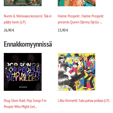
Nurmi & Niinivaara konserni: Tää ei
Halme Prospekt : Halme Prospekt
pääty hyvin (LP)
presents Queen Djenny Djella -...
26,90
€
13,90
€
Ennakkomyynnissä
Drug Store Raid: Pop Songs For
Litku Klemetti: Sata pahaa poikaa (LP)
People Who Might Get...