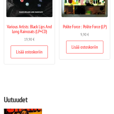
Various Artists: Black Lips And
Polite Force : Polite Force (LP)
Long Raincoats (LP+CD)
9,90
€
19,90
€
Lisää ostoskoriin
Lisää ostoskoriin
Uutuudet