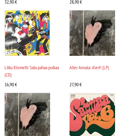
32,90
€
28,90
€
Litku Klemetti: Sata pahaa poikaa
Alter Annala: Alert! (LP)
(CD)
16,90
€
27,90
€