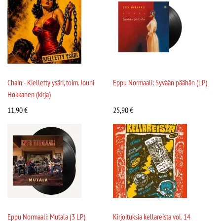
Chain - Kielletty ysäri, toim. Jouni
Eppu Normaali: Syvään päähän (LP)
Hokkanen (kirja)
11,90
€
25,90
€
Eppu Normaali: Mutala (3 LP)
Kirjoituksia kellareista vol. 14