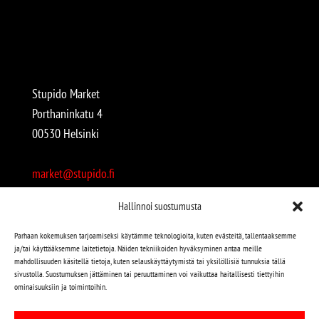
Stupido Market
Porthaninkatu 4
00530 Helsinki
market@stupido.fi
+358 50 4708664
Hallinnoi suostumusta
Avoinna:
Parhaan kokemuksen tarjoamiseksi käytämme teknologioita, kuten evästeitä, tallentaaksemme
ja/tai käyttääksemme laitetietoja. Näiden tekniikoiden hyväksyminen antaa meille
arkisin 12-18
mahdollisuuden käsitellä tietoja, kuten selauskäyttäytymistä tai yksilöllisiä tunnuksia tällä
lauantaisin 12-17
sivustolla. Suostumuksen jättäminen tai peruuttaminen voi vaikuttaa haitallisesti tiettyihin
ominaisuuksiin ja toimintoihin.
Stupido löytyy myös kivijalasta!