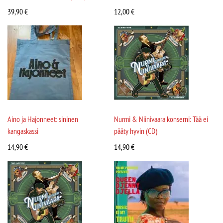
39,90
€
12,00
€
Aino ja Hajonneet: sininen
Nurmi & Niinivaara konserni: Tää ei
kangaskassi
pääty hyvin (CD)
14,90
€
14,90
€