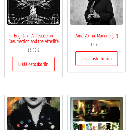
Bog Oak : A Treatise on
Aino Venna: Marlene (LP)
Resurrection and the Afterlife
15,90
€
13,90
€
Lisää ostoskoriin
Lisää ostoskoriin