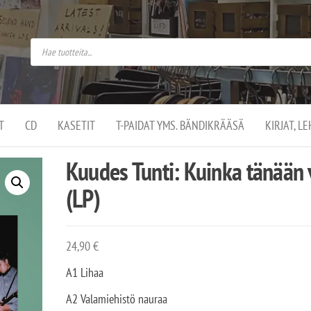
do
arket on
omusaan
t –
ut
ssa
kä
kauppa
ä
lassa
T
CD
KASETIT
T-PAIDAT YMS. BÄNDIKRÄÄSÄ
KIRJAT, L
.
Kuudes Tunti: Kuinka tänään 
(LP)
24,90
€
A1 Lihaa
A2 Valamiehistö nauraa