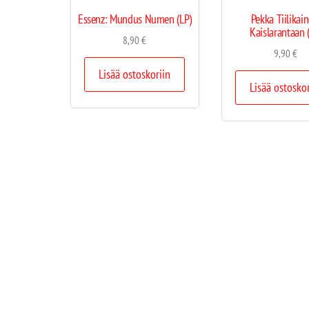
Essenz: Mundus Numen (LP)
Pekka Tiilikai
Kaislarantaan 
8,90
€
9,90
€
Lisää ostoskoriin
Lisää ostosko