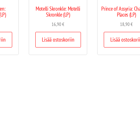
nen:
Motelli Skronkle: Motelli
Prince of Assyria: C
(LP)
Skronkle (LP)
Places (LP)
16,90
€
18,90
€
riin
Lisää ostoskoriin
Lisää ostoskori