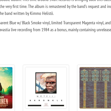
 the very first time. The album is remastered by the band’s request and in
 the band written by Kimmo Helistö.
parent Blue w/ Black Smoke vinyl, limited Transparent Magenta vinyl, and 
Tavastia live recording from 1984 as a bonus, mainly containing unreleas