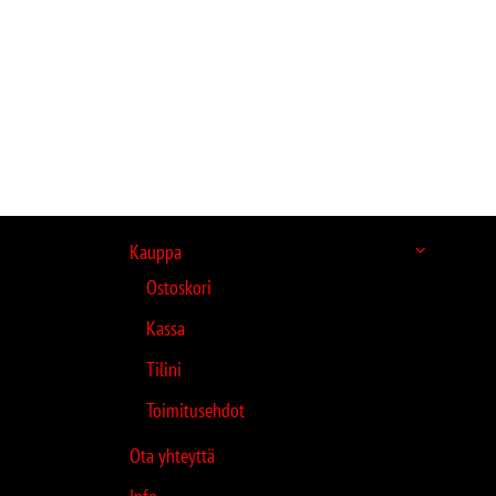
Kauppa
Ostoskori
Kassa
Tilini
Toimitusehdot
Ota yhteyttä