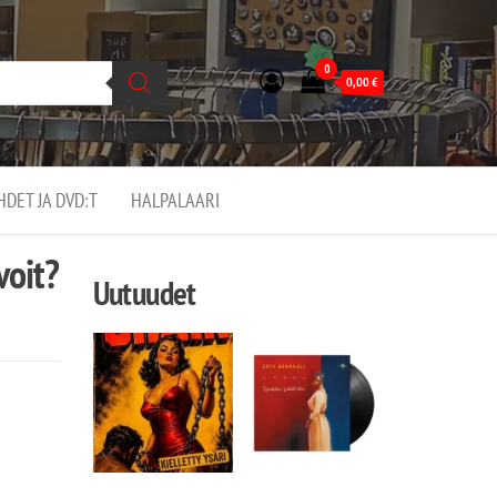
0
0,00
€
EHDET JA DVD:T
HALPALAARI
voit?
Uutuudet