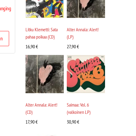
hanging
Litku Klemetti: Sata
Alter Annala: Alert!
pahaa poikaa (CD)
(LP)
in
16,90
€
27,90
€
Alter Annala: Alert!
Saimaa: Vol. 6
(CD)
(valkoinen LP)
17,90
€
30,90
€