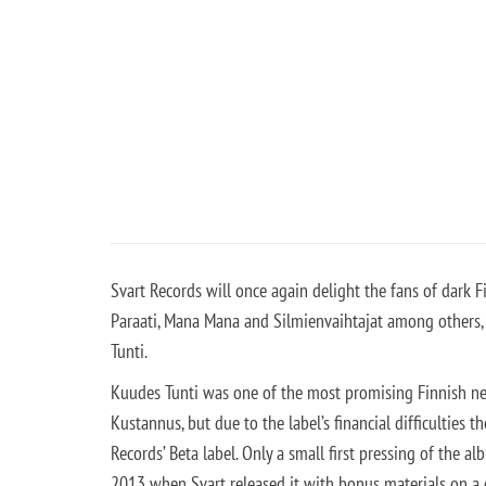
Svart Records will once again delight the fans of dark F
Paraati, Mana Mana and Silmienvaihtajat among others, 
Tunti.
Kuudes Tunti was one of the most promising Finnish n
Kustannus, but due to the label’s financial difficulties 
Records’ Beta label. Only a small first pressing of the a
2013 when Svart released it with bonus materials on a d