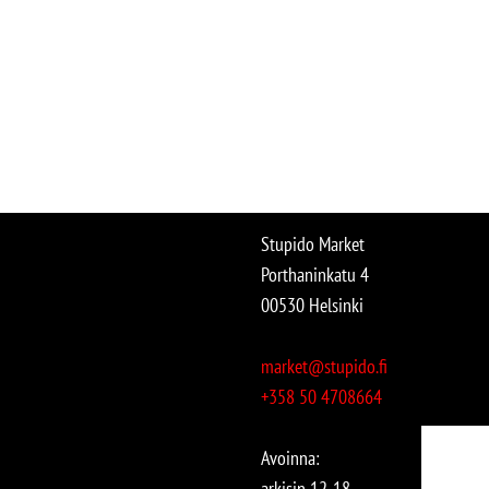
Stupido Market
Porthaninkatu 4
00530 Helsinki
market@stupido.fi
+358 50 4708664
Avoinna:
arkisin 12-18