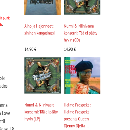
sh punk
ti
,
Aino ja Hajonneet:
Nurmi & Niinivaara
sininen kangaskassi
konserni: Tää ei pääty
hyvin (CD)
14,90
€
14,90
€
sta
uudes
anna
Nurmi & Niinivaara
Halme Prospekt :
konserni: Tää ei pääty
Halme Prospekt
n Love
hyvin (LP)
presents Queen
til
Djenny Djella -...
ic on LP