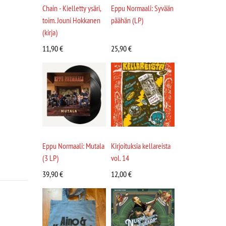
Chain - Kielletty ysäri,
Eppu Normaali: Syvään
toim. Jouni Hokkanen
päähän (LP)
(kirja)
11,90
€
25,90
€
Eppu Normaali: Mutala
Kirjoituksia kellareista
(3 LP)
vol. 14
39,90
€
12,00
€