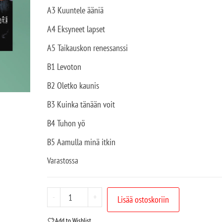
A3 Kuuntele ääniä
A4 Eksyneet lapset
A5 Taikauskon renessanssi
B1 Levoton
B2 Oletko kaunis
B3 Kuinka tänään voit
B4 Tuhon yö
B5 Aamulla minä itkin
Varastossa
-
+
Lisää ostoskoriin
Add to Wishlist