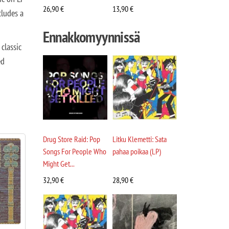
26,90
€
13,90
€
cludes a
Ennakkomyynnissä
classic
ed
Drug Store Raid: Pop
Litku Klemetti: Sata
Songs For People Who
pahaa poikaa (LP)
Might Get...
32,90
€
28,90
€