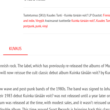
Tuotetunnus (SKU):
Kuudes Tunti - Kuinka tänään voit? LP
Osastot:
Finni
and indie
,
Vinyylit
Avainsanat tuotteelle
Kuinka tänään voit?
,
Kuudes Tun
postpunk
,
punk
,
vinyl
KUVAUS
innish rock. The label, which has previously re-released the albums of Mu
will now reissue the cult classic debut album Kuinka tänään voit? by K
ew wave and post-punk bands of the 1980s. The band was signed to Joh
their 1983 debut Kuinka tänään voit? was not released until a year later o
lbum was released at the time, with modest sales, and it wasn’t reissued un
ouble album. This time around Svart Records is bringing back this class