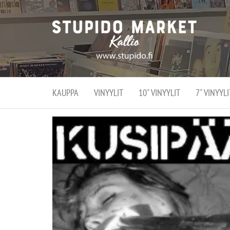
Stupi
Stupido M
vaihtoeht
Marke
erikoistun
verko
verkko- se
kivijalka
ja
Helsingiss
kivija
Kallion
KAUPPA
VINYYLIT
10" VINYYLIT
7" VINYYLI
sydämessä