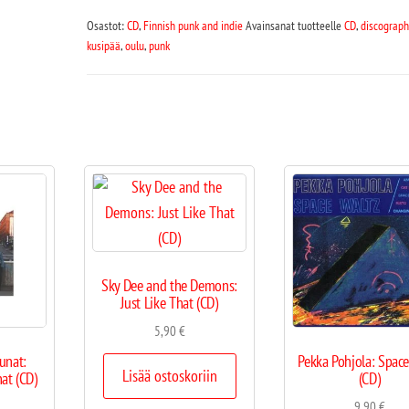
Osastot:
CD
,
Finnish punk and indie
Avainsanat tuotteelle
CD
,
discograph
kusipää
,
oulu
,
punk
Sky Dee and the Demons:
Just Like That (CD)
5,90
€
unat:
Pekka Pohjola: Space
Lisää ostoskoriin
at (CD)
(CD)
9,90
€