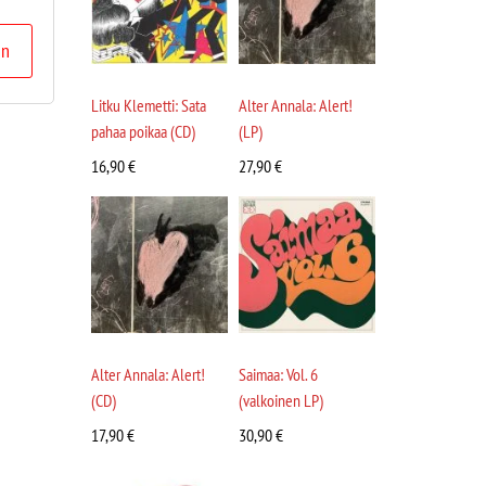
in
Litku Klemetti: Sata
Alter Annala: Alert!
pahaa poikaa (CD)
(LP)
16,90
€
27,90
€
Alter Annala: Alert!
Saimaa: Vol. 6
(CD)
(valkoinen LP)
17,90
€
30,90
€