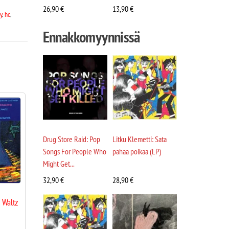
26,90
€
13,90
€
y
,
hc
,
Ennakkomyynnissä
Drug Store Raid: Pop
Litku Klemetti: Sata
Songs For People Who
pahaa poikaa (LP)
Might Get...
32,90
€
28,90
€
 Waltz