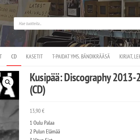
do
arket on
omusaan
t –
ut
ssa
kä
kauppa
ä
lassa
T
CD
KASETIT
T-PAIDAT YMS. BÄNDIKRÄÄSÄ
KIRJAT, L
.
Kusipää: Discography 2013-
(CD)
13,90
€
1 Oulu Palaa
2 Pulun Elämää