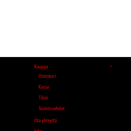
Kauppa
Ostoskori
Kassa
Tilini
Toimitusehdot
Ota yhteyttä