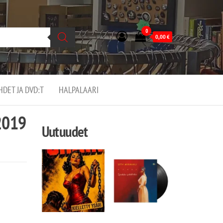
0
0,00
€
EHDET JA DVD:T
HALPALAARI
2019
Uutuudet