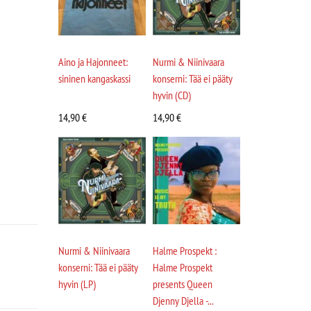
Aino ja Hajonneet:
Nurmi & Niinivaara
sininen kangaskassi
konserni: Tää ei pääty
hyvin (CD)
14,90
€
14,90
€
Nurmi & Niinivaara
Halme Prospekt :
konserni: Tää ei pääty
Halme Prospekt
hyvin (LP)
presents Queen
Djenny Djella -...