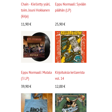
Chain - Kielletty ysäri,
Eppu Normaali: Syvään
toim. Jouni Hokkanen
päähän (LP)
(kirja)
11,90
€
25,90
€
Eppu Normaali: Mutala
Kirjoituksia kellareista
(3 LP)
vol. 14
39,90
€
12,00
€