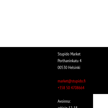
Stupido Market
Porthaninkatu 4
00530 Helsinki
market@stupido.fi
+358 50 4708664
Avoinna:
arkisin 12-18