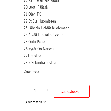
19 Kannatan Väkivaltaa
20 Luoti Päässä
21 Olen TK
22 Et Elä Huomiseen
23 Lähetin Heidät Kuolemaan
24 Älkää Luottako Ryssiin
25 Oulu Palaa
26 Kytät On Natseja
27 Hauskaa
28 2 Sekuntia Tuskaa
Varastossa
-
+
Lisää ostoskoriin
Add to Wishlist