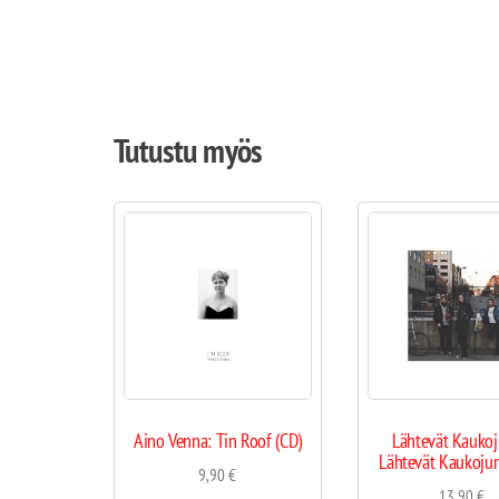
Tutustu myös
Aino Venna: Tin Roof (CD)
Lähtevät Kaukoj
Lähtevät Kaukojun
9,90
€
13,90
€