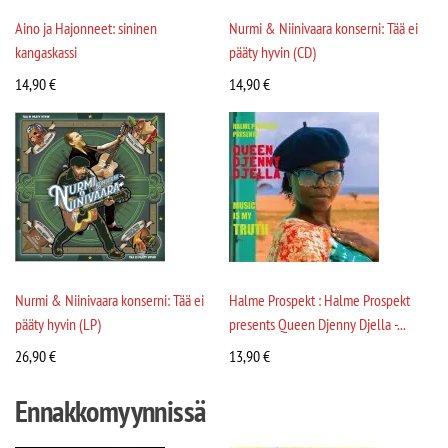
Aino ja Hajonneet: sininen
Nurmi & Niinivaara konserni: Tää ei
kangaskassi
pääty hyvin (CD)
14,90
€
14,90
€
Nurmi & Niinivaara konserni: Tää ei
Halme Prospekt : Halme Prospekt
pääty hyvin (LP)
presents Queen Djenny Djella -...
26,90
€
13,90
€
Ennakkomyynnissä