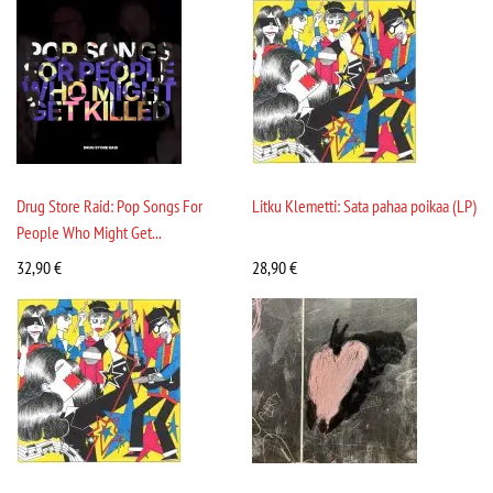
Drug Store Raid: Pop Songs For
Litku Klemetti: Sata pahaa poikaa (LP)
People Who Might Get...
32,90
€
28,90
€