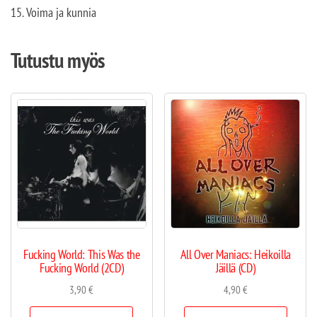
15. Voima ja kunnia
Tutustu myös
Fucking World: This Was the
All Over Maniacs: Heikoilla
Fucking World (2CD)
Jäillä (CD)
3,90
€
4,90
€