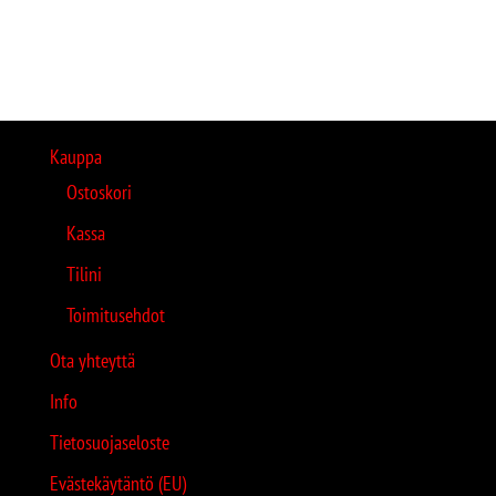
Kauppa
Ostoskori
Kassa
Tilini
Toimitusehdot
Ota yhteyttä
Info
Tietosuojaseloste
Evästekäytäntö (EU)