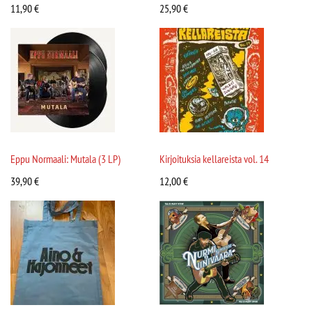
11,90
€
25,90
€
Eppu Normaali: Mutala (3 LP)
Kirjoituksia kellareista vol. 14
39,90
€
12,00
€