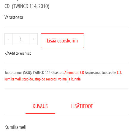
CD (TWINCD 114, 2010)
Varastossa
-
+
Lisää ostoskoriin
Add to Wishlist
Tuotetunnus (SKU):
TWINCD 114
Osastot:
Alennetut
,
CD
Avainsanat tuotteelle
CD
,
kumikameli
,
stupido
,
stupido records
,
voima ja kunnia
KUVAUS
LISÄTIEDOT
Kumikameli