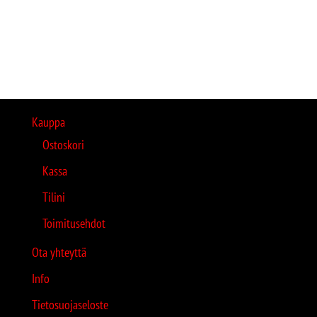
Kauppa
Ostoskori
Kassa
Tilini
Toimitusehdot
Ota yhteyttä
Info
Tietosuojaseloste