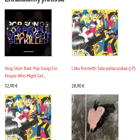
Drug Store Raid: Pop Songs For
Litku Klemetti: Sata pahaa poikaa (LP)
People Who Might Get...
32,90
€
28,90
€