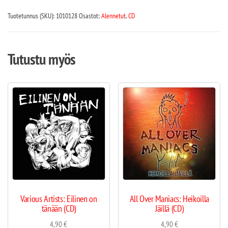
Tuotetunnus (SKU):
1010128
Osastot:
Alennetut
,
CD
Tutustu myös
Various Artists: Eilinen on
All Over Maniacs: Heikoilla
tänään (CD)
Jäillä (CD)
4,90
€
4,90
€