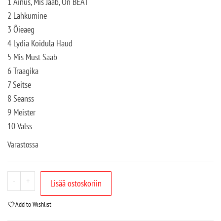
1 Ainus, Mis Jääb, On BEAT
2 Lahkumine
3 Õieaeg
4 Lydia Koidula Haud
5 Mis Must Saab
6 Traagika
7 Seitse
8 Seanss
9 Meister
10 Valss
Varastossa
-
+
Lisää ostoskoriin
Add to Wishlist