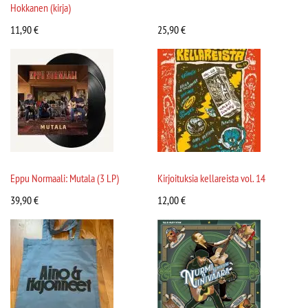
Hokkanen (kirja)
11,90
€
25,90
€
Eppu Normaali: Mutala (3 LP)
Kirjoituksia kellareista vol. 14
39,90
€
12,00
€