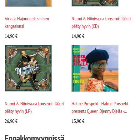
Aino ja Hajonneet: sininen
Nurmi & Niinivaara konserni: Tää ei
kangaskassi
pääty hyvin (CD)
14,90
€
14,90
€
Nurmi & Niinivaara konserni: Tää ei
Halme Prospekt : Halme Prospekt
pääty hyvin (LP)
presents Queen Djenny Djella -...
26,90
€
13,90
€
Ennakkomyynnissä