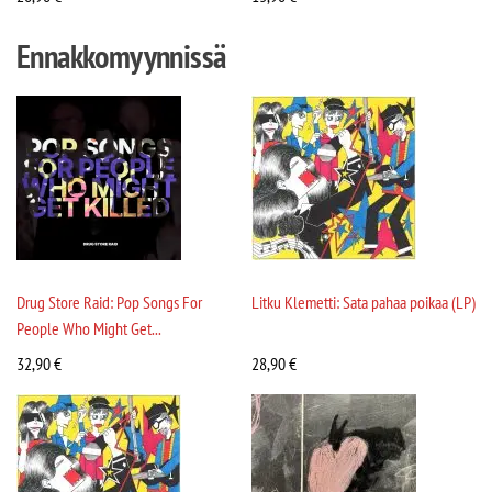
Ennakkomyynnissä
Drug Store Raid: Pop Songs For
Litku Klemetti: Sata pahaa poikaa (LP)
People Who Might Get...
32,90
€
28,90
€