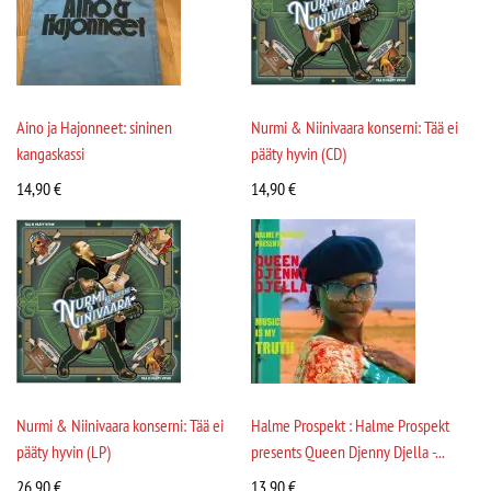
Aino ja Hajonneet: sininen
Nurmi & Niinivaara konserni: Tää ei
kangaskassi
pääty hyvin (CD)
14,90
€
14,90
€
Nurmi & Niinivaara konserni: Tää ei
Halme Prospekt : Halme Prospekt
pääty hyvin (LP)
presents Queen Djenny Djella -...
26,90
€
13,90
€