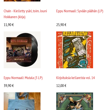
Chain - Kielletty ysäri, toim. Jouni
Eppu Normaali: Syvään päähän (LP)
Hokkanen (kirja)
11,90
€
25,90
€
Eppu Normaali: Mutala (3 LP)
Kirjoituksia kellareista vol. 14
39,90
€
12,00
€