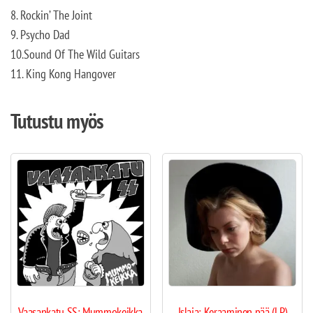
8. Rockin’ The Joint
9. Psycho Dad
10.Sound Of The Wild Guitars
11. King Kong Hangover
Tutustu myös
Vaasankatu SS: Mummokeikka
Islaja: Keraaminen pää (LP)