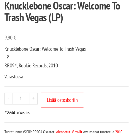
Knucklebone Oscar: Welcome To
Trash Vegas (LP)
9,90
€
Knucklebone Oscar: Welcome To Trash Vegas
LP
RR094, Rookie Records, 2010
Varastossa
-
+
Lisää ostoskoriin
Add to Wishlist
Tuotetunnus (SKU):
RR094
Osastot:
Alennetut
,
Vinyylit
Avainsanat tuotteelle
2010
,