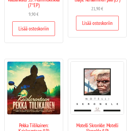
(7″EP)
21,90
€
9,90
€
Lisää ostoskoriin
Lisää ostoskoriin
Pekka Tiilikainen:
Motelli Skronkle: Motelli
Kaislarantaan (LP)
Skronkle (LP)