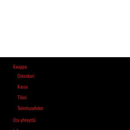
Kauppa
Ostoskori
Kassa
Tilini
Toimitusehdot
Ota yhteyttä