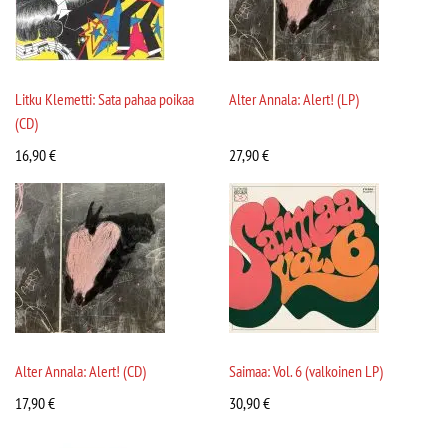
Litku Klemetti: Sata pahaa poikaa
Alter Annala: Alert! (LP)
(CD)
16,90
€
27,90
€
Alter Annala: Alert! (CD)
Saimaa: Vol. 6 (valkoinen LP)
17,90
€
30,90
€