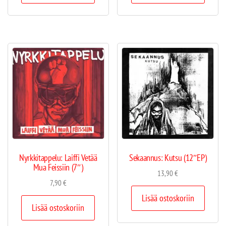
Nyrkkitappelu: Laiffi Vetää
Sekaannus: Kutsu (12″EP)
Mua Feissiin (7″)
13,90
€
7,90
€
Lisää ostoskoriin
Lisää ostoskoriin