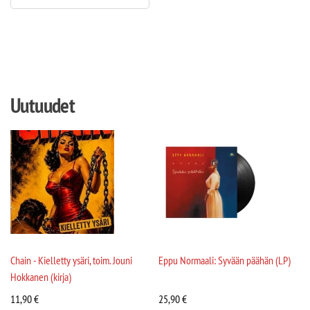
Uutuudet
Chain - Kielletty ysäri, toim. Jouni
Eppu Normaali: Syvään päähän (LP)
Hokkanen (kirja)
11,90
€
25,90
€