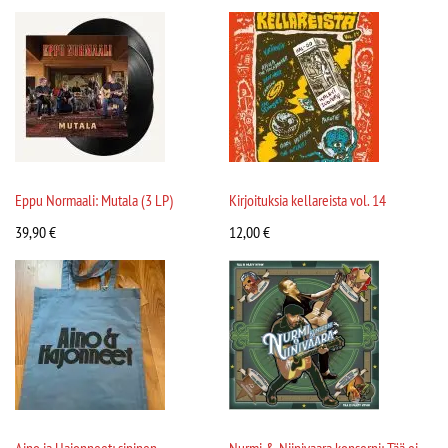
Eppu Normaali: Mutala (3 LP)
Kirjoituksia kellareista vol. 14
39,90
€
12,00
€
Aino ja Hajonneet: sininen
Nurmi & Niinivaara konserni: Tää ei