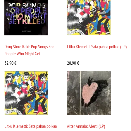
Drug Store Raid: Pop Songs For
Litku Klemetti: Sata pahaa poikaa (LP)
People Who Might Get...
32,90
€
28,90
€
Litku Klemetti: Sata pahaa poikaa
Alter Annala: Alert! (LP)