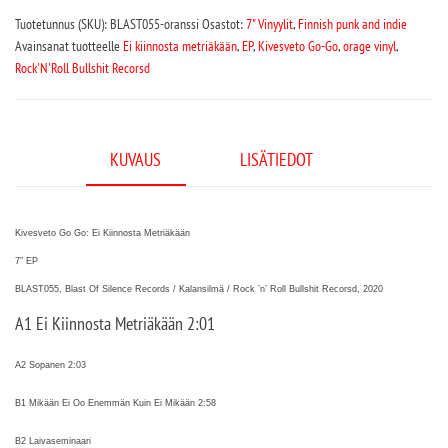
Tuotetunnus (SKU):
BLAST055-oranssi
Osastot:
7" Vinyylit
,
Finnish punk and indie
Avainsanat tuotteelle
Ei kiinnosta metriäkään
,
EP
,
Kivesveto Go-Go
,
orage vinyl
,
Rock'N'Roll Bullshit Recorsd
KUVAUS
LISÄTIEDOT
Kivesveto Go Go: Ei Kiinnosta Metriäkään
7″ EP
BLAST055, Blast Of Silence Records / Kalansilmä / Rock ’n’ Roll Bullshit Recorsd,
2020
A1 Ei Kiinnosta Metriäkään 2:01
A2 Sopanen 2:03
B1 Mikään Ei Oo Enemmän Kuin Ei Mikään 2:58
B2 Laivaseminaari