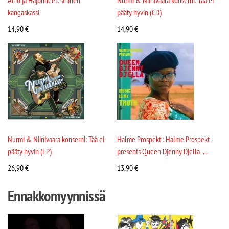
kangaskassi
pääty hyvin (CD)
14,90
€
14,90
€
Nurmi & Niinivaara konserni: Tää ei
Halme Prospekt : Halme Prospekt
pääty hyvin (LP)
presents Queen Djenny Djella -...
26,90
€
13,90
€
Ennakkomyynnissä