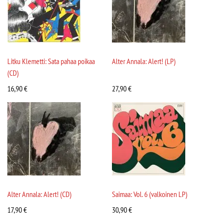
Litku Klemetti: Sata pahaa poikaa
Alter Annala: Alert! (LP)
(CD)
16,90
€
27,90
€
Alter Annala: Alert! (CD)
Saimaa: Vol. 6 (valkoinen LP)
17,90
€
30,90
€