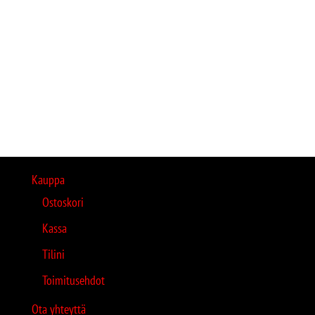
Kauppa
Ostoskori
Kassa
Tilini
Toimitusehdot
Ota yhteyttä