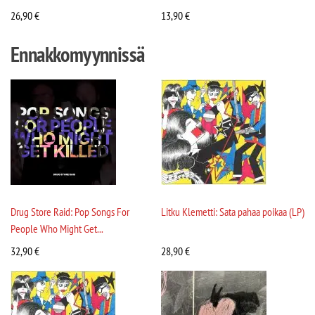
26,90
€
13,90
€
Ennakkomyynnissä
Drug Store Raid: Pop Songs For
Litku Klemetti: Sata pahaa poikaa (LP)
People Who Might Get...
32,90
€
28,90
€