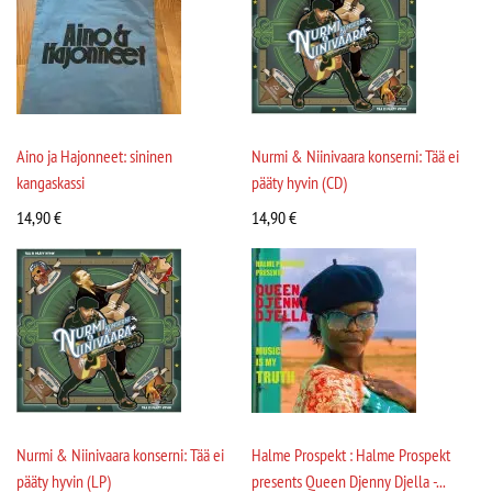
Aino ja Hajonneet: sininen
Nurmi & Niinivaara konserni: Tää ei
kangaskassi
pääty hyvin (CD)
14,90
€
14,90
€
Nurmi & Niinivaara konserni: Tää ei
Halme Prospekt : Halme Prospekt
pääty hyvin (LP)
presents Queen Djenny Djella -...