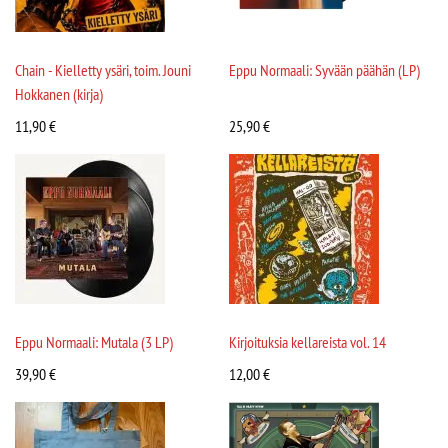
Chain - Kielletty ysäri, toim. Jouni
Eppu Normaali: Syvään päähän (LP)
Hokkanen (kirja)
11,90
€
25,90
€
Eppu Normaali: Mutala (3 LP)
Kirjoituksia kellareista vol. 14
39,90
€
12,00
€