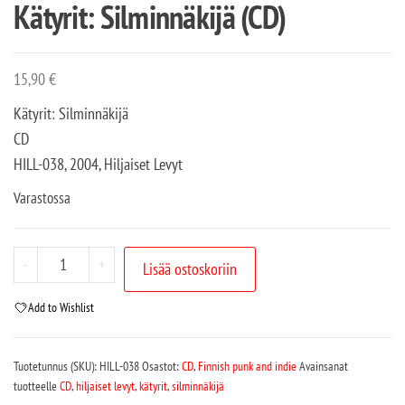
Kätyrit: Silminnäkijä (CD)
15,90
€
Kätyrit: Silminnäkijä
CD
HILL-038, 2004, Hiljaiset Levyt
Varastossa
-
+
Lisää ostoskoriin
Add to Wishlist
Tuotetunnus (SKU):
HILL-038
Osastot:
CD
,
Finnish punk and indie
Avainsanat
tuotteelle
CD
,
hiljaiset levyt
,
kätyrit
,
silminnäkijä