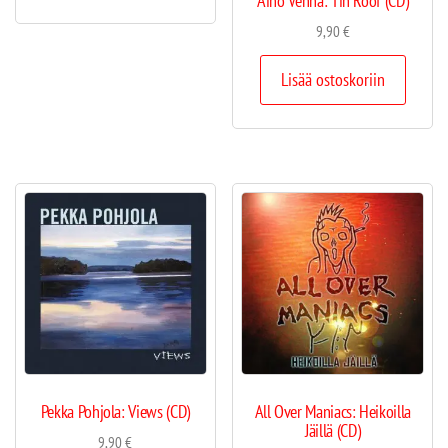
Aino Venna: Tin Roof (CD)
9,90
€
Lisää ostoskoriin
Pekka Pohjola: Views (CD)
All Over Maniacs: Heikoilla
Jäillä (CD)
9,90
€