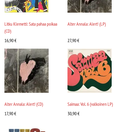
Litku Klemetti: Sata pahaa poikaa
Alter Annala: Alert! (LP)
(CD)
16,90
€
27,90
€
Alter Annala: Alert! (CD)
Saimaa: Vol. 6 (valkoinen LP)
17,90
€
30,90
€