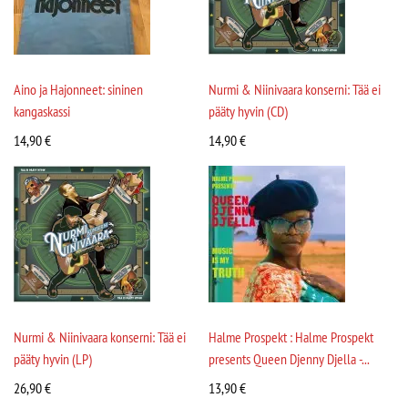
Aino ja Hajonneet: sininen
Nurmi & Niinivaara konserni: Tää ei
kangaskassi
pääty hyvin (CD)
14,90
€
14,90
€
Nurmi & Niinivaara konserni: Tää ei
Halme Prospekt : Halme Prospekt
pääty hyvin (LP)
presents Queen Djenny Djella -...
26,90
€
13,90
€