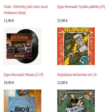
Chain - Kielletty ysäri, toim. Jouni
Eppu Normaali: Syvään päähän (LP)
Hokkanen (kirja)
11,90
€
25,90
€
Eppu Normaali: Mutala (3 LP)
Kirjoituksia kellareista vol. 14
39,90
€
12,00
€