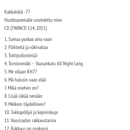
Kakkahätä -77
Huoltoasemalle unohdettu mies
CD (TWINCD 124, 2011)
1. Samaa paskaa aina vaan
2. Päihteitä ja väkivaltaa
3. Tuttipullonimijä
4. Tornionmäki – Vaasankatu All Night Long
5. Me ollaan KH77
6. Mä halusin vaan elää
7. Mikä miehen on?
8. Lisää räkää nenään
9. Melkein täydellinen?
10. Tukkapöllyä ja kepiniskuja
11. Vuosisadan rakkaustarina
12. Rakkaus on psykoosi