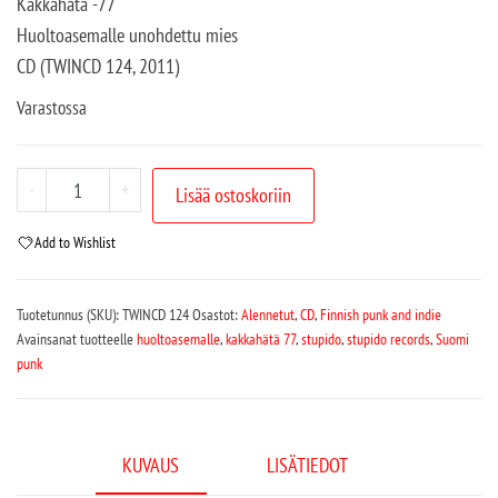
Kakkahätä -77
Huoltoasemalle unohdettu mies
CD (TWINCD 124, 2011)
Varastossa
-
+
Lisää ostoskoriin
Add to Wishlist
Tuotetunnus (SKU):
TWINCD 124
Osastot:
Alennetut
,
CD
,
Finnish punk and indie
Avainsanat tuotteelle
huoltoasemalle
,
kakkahätä 77
,
stupido
,
stupido records
,
Suomi
punk
KUVAUS
LISÄTIEDOT