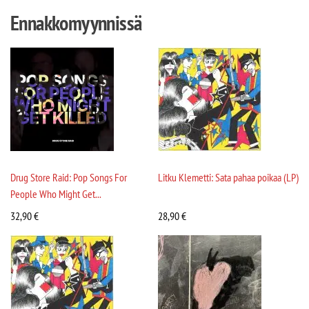
Ennakkomyynnissä
Drug Store Raid: Pop Songs For
Litku Klemetti: Sata pahaa poikaa (LP)
People Who Might Get...
32,90
€
28,90
€