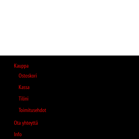
Kauppa
Ostoskori
Kassa
Tilini
Toimitusehdot
Ota yhteyttä
Info