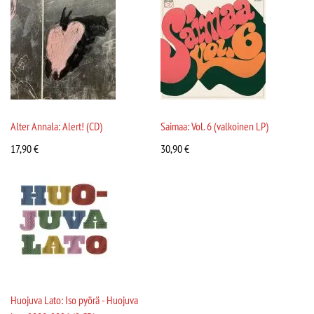
Alter Annala: Alert! (CD)
Saimaa: Vol. 6 (valkoinen LP)
17,90
€
30,90
€
Huojuva Lato: Iso pyörä - Huojuva