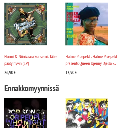
Nurmi & Niinivaara konserni: Tää ei
Halme Prospekt : Halme Prospekt
pääty hyvin (LP)
presents Queen Djenny Djella -...
26,90
€
13,90
€
Ennakkomyynnissä