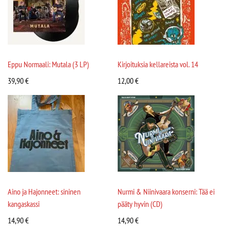
Eppu Normaali: Mutala (3 LP)
Kirjoituksia kellareista vol. 14
39,90
€
12,00
€
Aino ja Hajonneet: sininen
Nurmi & Niinivaara konserni: Tää ei
kangaskassi
pääty hyvin (CD)
14,90
€
14,90
€