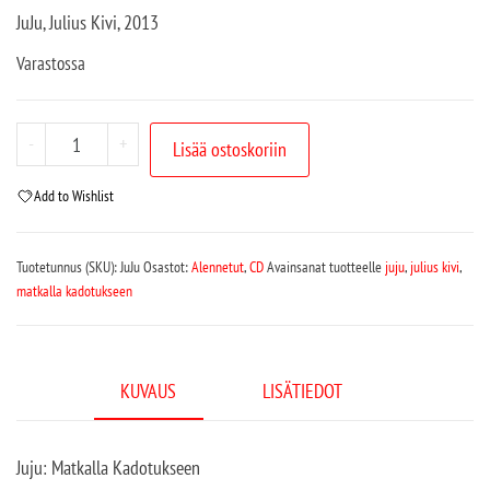
JuJu, Julius Kivi, 2013
Varastossa
-
+
Lisää ostoskoriin
Add to Wishlist
Tuotetunnus (SKU):
JuJu
Osastot:
Alennetut
,
CD
Avainsanat tuotteelle
juju
,
julius kivi
,
matkalla kadotukseen
KUVAUS
LISÄTIEDOT
Juju: Matkalla Kadotukseen