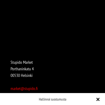
Stupido Market
Porthaninkatu 4
00530 Helsinki
market@stupido.fi
+358 50 4708664
Hallinnoi suostumusta