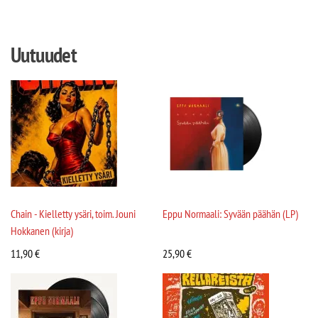
Uutuudet
Chain - Kielletty ysäri, toim. Jouni
Eppu Normaali: Syvään päähän (LP)
Hokkanen (kirja)
11,90
€
25,90
€