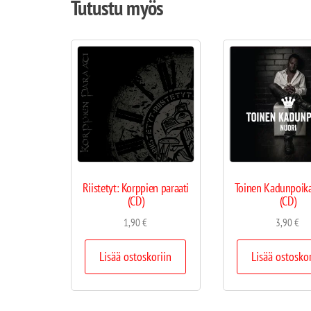
Tutustu myös
Riistetyt: Korppien paraati
Toinen Kadunpoika
(CD)
(CD)
1,90
€
3,90
€
Lisää ostoskoriin
Lisää ostosko