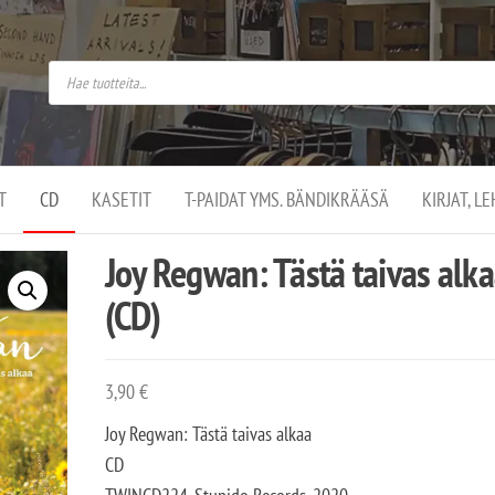
do
arket on
omusaan
t –
ut
ssa
kä
kauppa
ä
lassa
T
CD
KASETIT
T-PAIDAT YMS. BÄNDIKRÄÄSÄ
KIRJAT, L
.
Joy Regwan: Tästä taivas alk
(CD)
3,90
€
Joy Regwan: Tästä taivas alkaa
CD