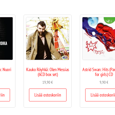
: Nuori
Kauko Röyhkä: Olen Messias
Astrid Swan: Hits (P
(6CD box set)
for girls) CD
19,90
€
9,90
€
riin
Lisää ostoskoriin
Lisää ostoskori