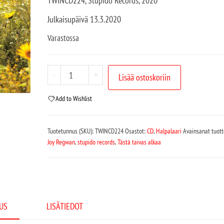
TWINCD224, Stupido Records, 2020
Julkaisupäivä 13.3.2020
Varastossa
-
+
Lisää ostoskoriin
Add to Wishlist
Tuotetunnus (SKU):
TWINCD224
Osastot:
CD
,
Halpalaari
Avainsanat tuott
Joy Regwan
,
stupido records
,
Tästä taivas alkaa
US
LISÄTIEDOT