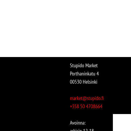
Stupido Market
Porthaninkatu 4
00530 Helsinki
market@stupido.fi
+358 50 4708664
Avoinna:
arkisin 12-18