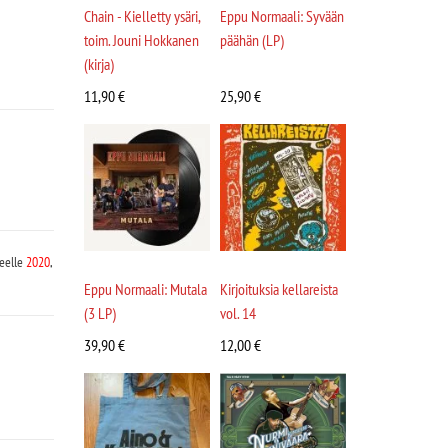
Chain - Kielletty ysäri,
Eppu Normaali: Syvään
toim. Jouni Hokkanen
päähän (LP)
(kirja)
11,90
€
25,90
€
eelle
2020
,
Eppu Normaali: Mutala
Kirjoituksia kellareista
(3 LP)
vol. 14
39,90
€
12,00
€