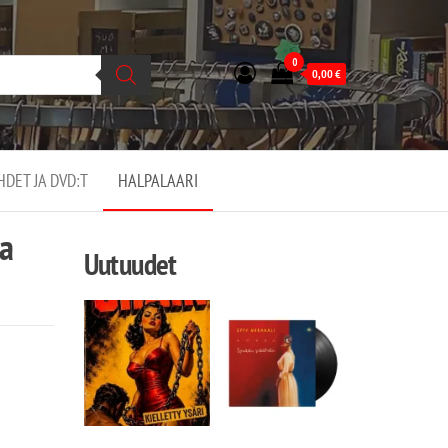
0
0,00
€
EHDET JA DVD:T
HALPALAARI
aa
Uutuudet