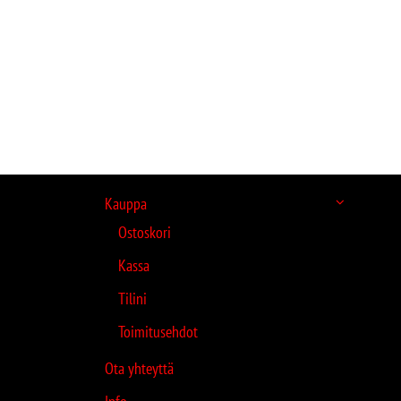
Kauppa
Ostoskori
Kassa
Tilini
Toimitusehdot
Ota yhteyttä