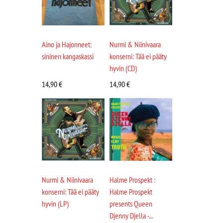
Aino ja Hajonneet:
Nurmi & Niinivaara
sininen kangaskassi
konserni: Tää ei pääty
hyvin (CD)
14,90
€
14,90
€
Nurmi & Niinivaara
Halme Prospekt :
konserni: Tää ei pääty
Halme Prospekt
hyvin (LP)
presents Queen
Djenny Djella -...