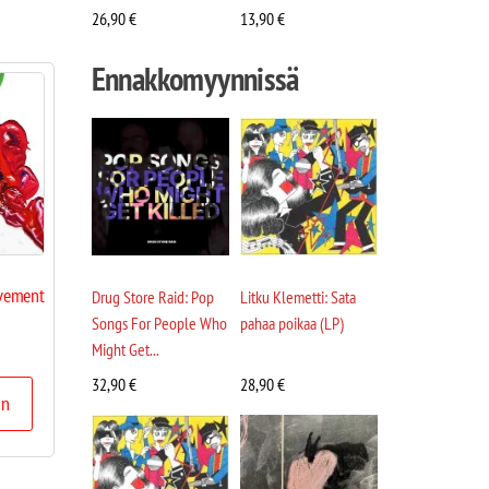
26,90
€
13,90
€
Ennakkomyynnissä
avement
Drug Store Raid: Pop
Litku Klemetti: Sata
Songs For People Who
pahaa poikaa (LP)
Might Get...
32,90
€
28,90
€
in