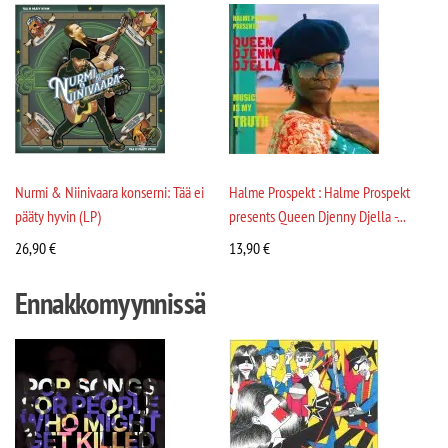
Nurmi & Niinivaara konserni: Tää ei
Halme Prospekt : Halme Prospekt
pääty hyvin (LP)
presents Queen Djenny Djella -...
26,90
€
13,90
€
Ennakkomyynnissä