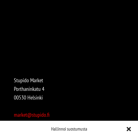
Stupido Market
Porthaninkatu 4
00530 Helsinki
market@stupido.fi
+358 50 4708664
Hallinnoi suostumusta