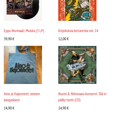
Eppu Normaali: Mutala (3 LP)
Kirjoituksia kellareista vol. 14
39,90
€
12,00
€
Aino ja Hajonneet: sininen
Nurmi & Niinivaara konserni: Tää ei
kangaskassi
pääty hyvin (CD)
14,90
€
14,90
€