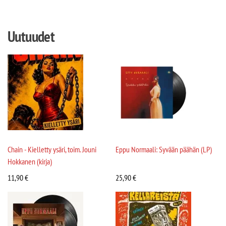
Uutuudet
Chain - Kielletty ysäri, toim. Jouni
Eppu Normaali: Syvään päähän (LP)
Hokkanen (kirja)
11,90
€
25,90
€