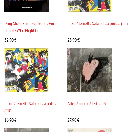
Drug Store Raid: Pop Songs For
Litku Klemetti: Sata pahaa poikaa (LP)
People Who Might Get...
32,90
€
28,90
€
Litku Klemetti: Sata pahaa poikaa
Alter Annala: Alert! (LP)
(CD)
16,90
€
27,90
€