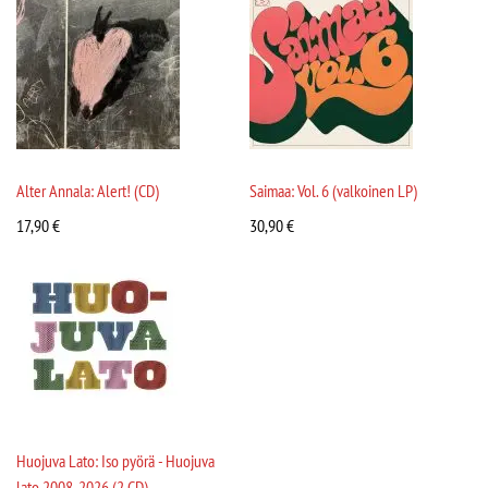
Alter Annala: Alert! (CD)
Saimaa: Vol. 6 (valkoinen LP)
17,90
€
30,90
€
Huojuva Lato: Iso pyörä - Huojuva
lato 2008-2026 (2 CD)