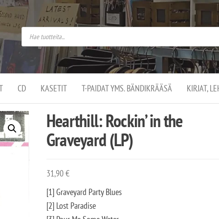
do
arket on
omusaan
t –
ut
ssa
kä
kauppa
ä
lassa
T
CD
KASETIT
T-PAIDAT YMS. BÄNDIKRÄÄSÄ
KIRJAT, L
.
Hearthill: Rockin’ in the
Graveyard (LP)
31,90
€
[1] Graveyard Party Blues
[2] Lost Paradise