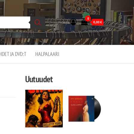
0
0,00
€
EHDET JA DVD:T
HALPALAARI
Uutuudet