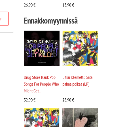
26,90
€
13,90
€
Ennakkomyynnissä
in
Drug Store Raid: Pop
Litku Klemetti: Sata
Songs For People Who
pahaa poikaa (LP)
Might Get...
32,90
€
28,90
€