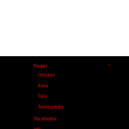
Kauppa
Ostoskori
Kassa
Tilini
Toimitusehdot
Ota yhteyttä