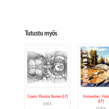
Tutustu myös
Essenz: Mundus Numen (LP)
Homevideo : Hom
(LP)
8,90
€
10,90
€