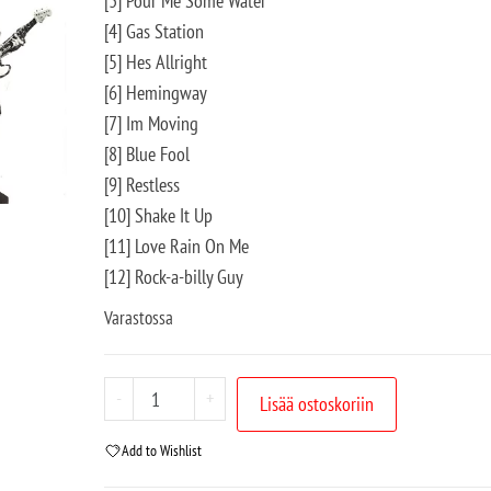
[3] Pour Me Some Water
[4] Gas Station
[5] Hes Allright
[6] Hemingway
[7] Im Moving
[8] Blue Fool
[9] Restless
[10] Shake It Up
[11] Love Rain On Me
[12] Rock-a-billy Guy
Varastossa
-
+
Lisää ostoskoriin
Add to Wishlist