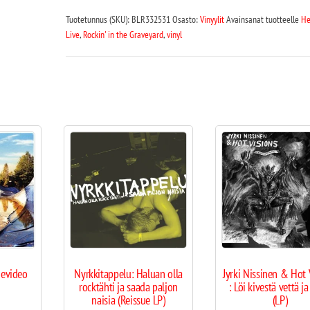
Tuotetunnus (SKU):
BLR332531
Osasto:
Vinyylit
Avainsanat tuotteelle
He
Live
,
Rockin' in the Graveyard
,
vinyl
evideo
Nyrkkitappelu: Haluan olla
Jyrki Nissinen & Hot 
rocktähti ja saada paljon
: Löi kivestä vettä ja
naisia (Reissue LP)
(LP)