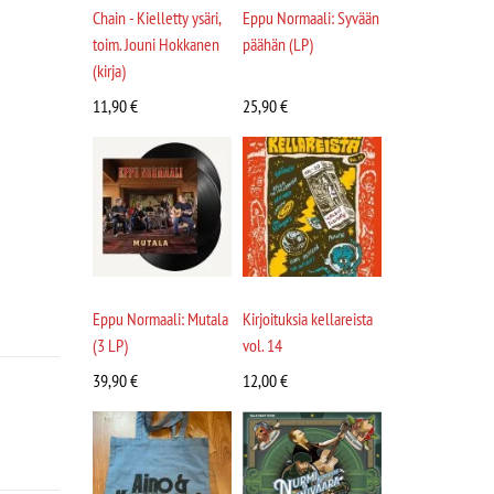
Chain - Kielletty ysäri,
Eppu Normaali: Syvään
toim. Jouni Hokkanen
päähän (LP)
(kirja)
11,90
€
25,90
€
Eppu Normaali: Mutala
Kirjoituksia kellareista
(3 LP)
vol. 14
39,90
€
12,00
€