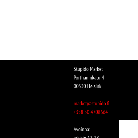
Stupido Market
Porthaninkatu 4
00530 Helsinki
market@stupido.fi
+358 50 4708664
Avoinna:
arkisin 12-18