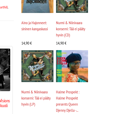
arthill
,
Aino ja Hajonneet:
Nurmi & Niinivaara
sininen kangaskassi
konserni: Tää ei pääty
hyvin (CD)
14,90
€
14,90
€
Nurmi & Niinivaara
Halme Prospekt :
konserni: Tää ei pääty
Halme Prospekt
Visions
hyvin (LP)
presents Queen
 kuoli
Djenny Djella -...