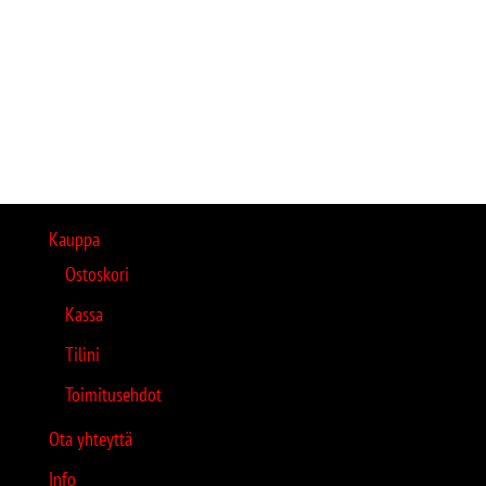
Kauppa
Ostoskori
Kassa
Tilini
Toimitusehdot
Ota yhteyttä
Info