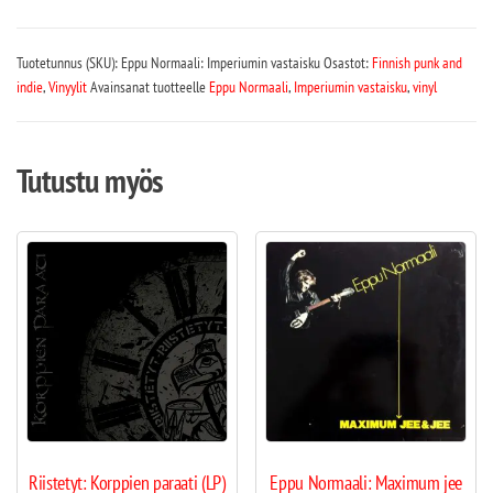
Tuotetunnus (SKU):
Eppu Normaali: Imperiumin vastaisku
Osastot:
Finnish punk and
indie
,
Vinyylit
Avainsanat tuotteelle
Eppu Normaali
,
Imperiumin vastaisku
,
vinyl
Tutustu myös
Riistetyt: Korppien paraati (LP)
Eppu Normaali: Maximum jee