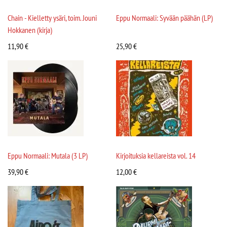
Chain - Kielletty ysäri, toim. Jouni
Eppu Normaali: Syvään päähän (LP)
Hokkanen (kirja)
11,90
€
25,90
€
Eppu Normaali: Mutala (3 LP)
Kirjoituksia kellareista vol. 14
39,90
€
12,00
€