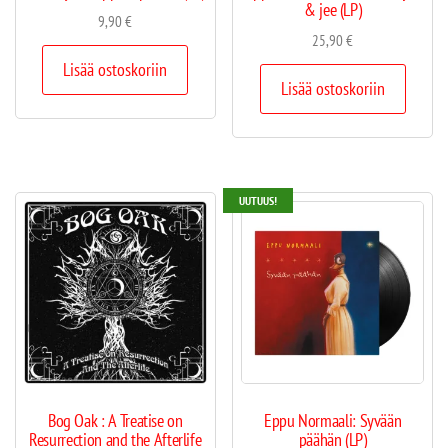
& jee (LP)
9,90
€
25,90
€
Lisää ostoskoriin
Lisää ostoskoriin
UUTUUS!
Bog Oak : A Treatise on
Eppu Normaali: Syvään
Resurrection and the Afterlife
päähän (LP)