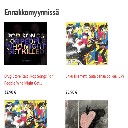
Ennakkomyynnissä
Drug Store Raid: Pop Songs For
Litku Klemetti: Sata pahaa poikaa (LP)
People Who Might Get...
32,90
€
28,90
€