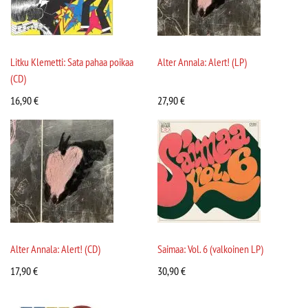
Litku Klemetti: Sata pahaa poikaa
Alter Annala: Alert! (LP)
(CD)
16,90
€
27,90
€
Alter Annala: Alert! (CD)
Saimaa: Vol. 6 (valkoinen LP)
17,90
€
30,90
€