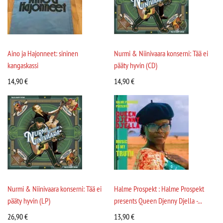
Aino ja Hajonneet: sininen
Nurmi & Niinivaara konserni: Tää ei
kangaskassi
pääty hyvin (CD)
14,90
€
14,90
€
Nurmi & Niinivaara konserni: Tää ei
Halme Prospekt : Halme Prospekt
pääty hyvin (LP)
presents Queen Djenny Djella -...
26,90
€
13,90
€