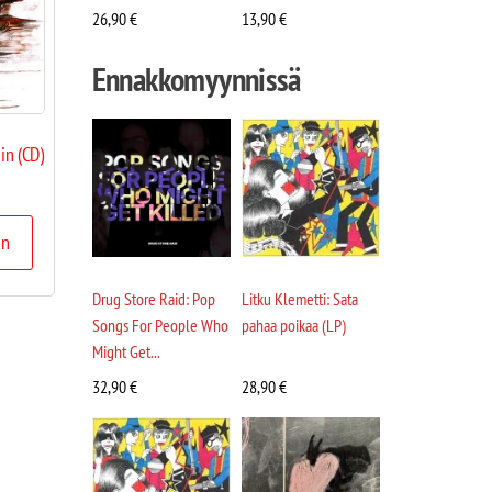
26,90
€
13,90
€
Ennakkomyynnissä
in (CD)
in
Drug Store Raid: Pop
Litku Klemetti: Sata
Songs For People Who
pahaa poikaa (LP)
Might Get...
32,90
€
28,90
€