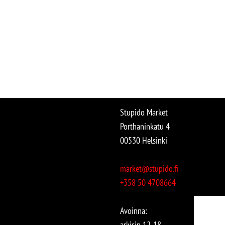
Stupido Market
Porthaninkatu 4
00530 Helsinki
market@stupido.fi
+358 50 4708664
Avoinna:
arkisin 12-18