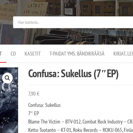
do
arket on
omusaan
t –
ut
ssa
kä
kauppa
ä
lassa
T
CD
KASETIT
T-PAIDAT YMS. BÄNDIKRÄÄSÄ
KIRJAT, L
.
Confusa: Sukellus (7″EP)
7,90
€
Confusa: Sukellus
7″ EP
Blame The Victim – BTV-012, Combat Rock Industry – CRI
Kettu-Tuotanto – KT-01, Roku Records – ROKU-065, Finl