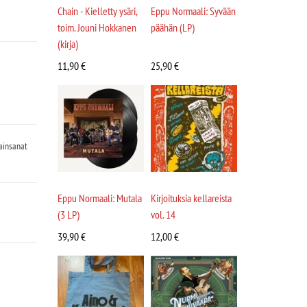
Chain - Kielletty ysäri,
Eppu Normaali: Syvään
toim. Jouni Hokkanen
päähän (LP)
(kirja)
11,90
€
25,90
€
ainsanat
Eppu Normaali: Mutala
Kirjoituksia kellareista
(3 LP)
vol. 14
39,90
€
12,00
€