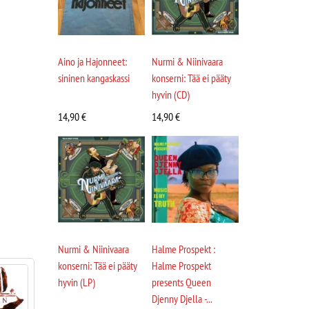
Aino ja Hajonneet:
Nurmi & Niinivaara
sininen kangaskassi
konserni: Tää ei pääty
hyvin (CD)
14,90
€
14,90
€
Nurmi & Niinivaara
Halme Prospekt :
konserni: Tää ei pääty
Halme Prospekt
hyvin (LP)
presents Queen
Djenny Djella -...