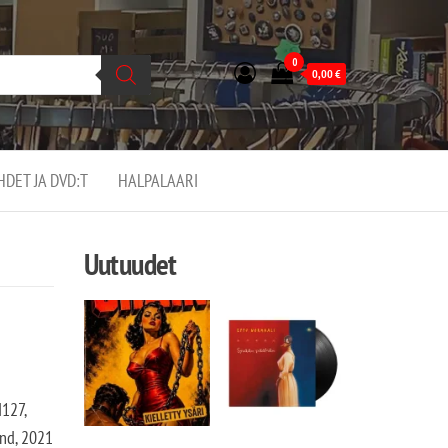
0
0,00
€
EHDET JA DVD:T
HALPALAARI
Uutuudet
127,
and, 2021