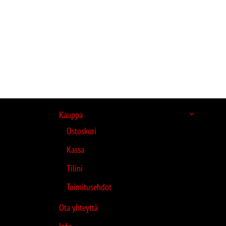
Kauppa
Ostoskori
Kassa
Tilini
Toimitusehdot
Ota yhteyttä