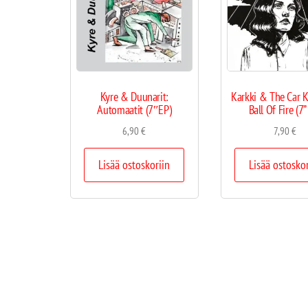
Kyre & Duunarit:
Karkki & The Car K
Automaatit (7″EP)
Ball Of Fire (7”
6,90
€
7,90
€
Lisää ostoskoriin
Lisää ostosko