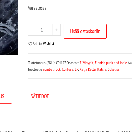
Varastossa
-
+
Lisää ostoskoriin
Add to Wishlist
Tuotetunnus (SKU):
CRI127
Osastot:
7" Vinyylit
,
Finnish punk and indie
Av
tuotteelle
combat rock
,
Confusa
,
EP
,
Katja Kettu
,
Ratsia
,
Sukellus
US
LISÄTIEDOT