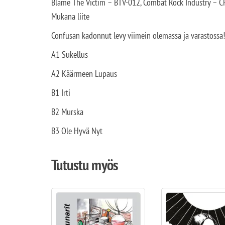
Blame The Victim – BTV-012, Combat Rock Industry – CR
Mukana liite
Confusan kadonnut levy viimein olemassa ja varastossa! 4
A1 Sukellus
A2 Käärmeen Lupaus
B1 Irti
B2 Murska
B3 Ole Hyvä Nyt
Tutustu myös