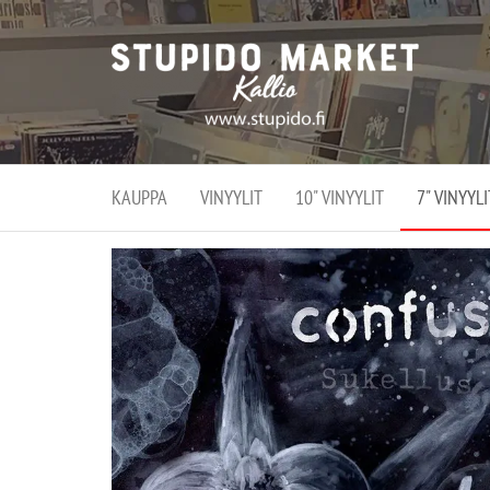
Stupi
Stupido M
vaihtoeht
Marke
erikoistun
verko
verkko- se
kivijalka
ja
Helsingiss
kivija
Kallion
KAUPPA
VINYYLIT
10" VINYYLIT
7" VINYYLI
sydämessä