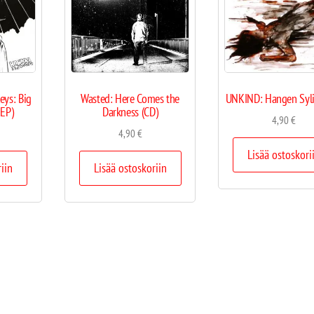
eys: Big
Wasted: Here Comes the
UNKIND: Hangen Syli
 EP)
Darkness (CD)
4,90
€
4,90
€
Lisää ostoskori
riin
Lisää ostoskoriin