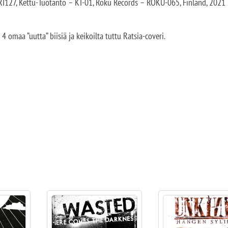
I127, Kettu-Tuotanto – KT-01, Roku Records – ROKU-065, Finland, 2021
 omaa ”uutta” biisiä ja keikoilta tuttu Ratsia-coveri.