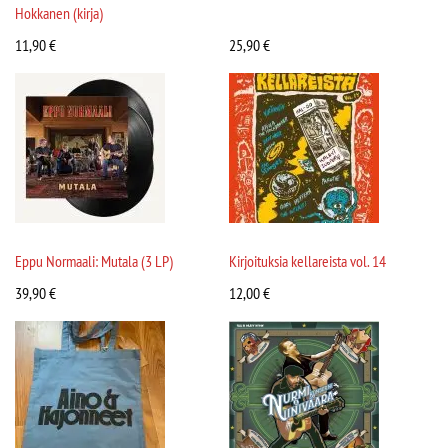
Hokkanen (kirja)
11,90
€
25,90
€
Eppu Normaali: Mutala (3 LP)
Kirjoituksia kellareista vol. 14
39,90
€
12,00
€