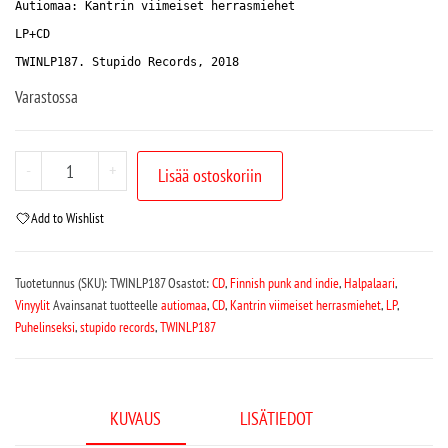
Autiomaa: Kantrin viimeiset herrasmiehet
LP+CD
TWINLP187. Stupido Records, 2018
Varastossa
-
+
Lisää ostoskoriin
Add to Wishlist
Tuotetunnus (SKU):
TWINLP187
Osastot:
CD
,
Finnish punk and indie
,
Halpalaari
,
Vinyylit
Avainsanat tuotteelle
autiomaa
,
CD
,
Kantrin viimeiset herrasmiehet
,
LP
,
Puhelinseksi
,
stupido records
,
TWINLP187
KUVAUS
LISÄTIEDOT