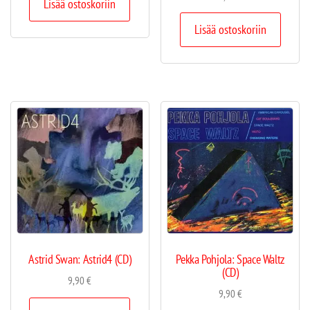
Lisää ostoskoriin
Lisää ostoskoriin
Astrid Swan: Astrid4 (CD)
Pekka Pohjola: Space Waltz
(CD)
9,90
€
9,90
€