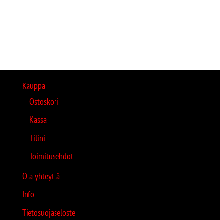
Kauppa
Ostoskori
Kassa
Tilini
Toimitusehdot
Ota yhteyttä
Info
Tietosuojaseloste