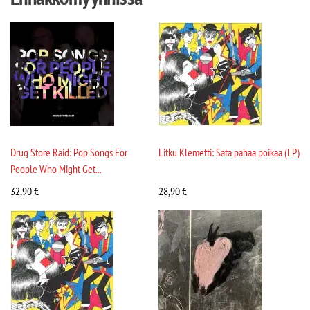
Drug Store Raid: Pop Songs For
Litku Klemetti: Sata pahaa poikaa (LP)
People Who Might Get...
32,90
€
28,90
€