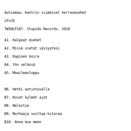
Autiomaa: Kantrin viimeiset herrasmiehet
LP+CD
TWINLP187. Stupido Records, 2018
A1. Kalpeat miehet
A2. Missä vietät iäisyytesi
A3. Kapinen koira
A4. Yön selässä
A5. Maailmanloppu
B6. Hetki autiotuvalla
B7. Kovat kylmät ajat
B8. Nelostie
B9. Murhaaja soittaa kitaraa
B10. Anna mie meen