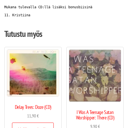
Mukana tulevalla CD:llä lisäksi bonusbiisinä
11. Kristiina
Tutustu myös
Delay Trees: Doze (CD)
I Was A Teenage Satan
11,90
€
Worshipper: There (CD)
9,90
€