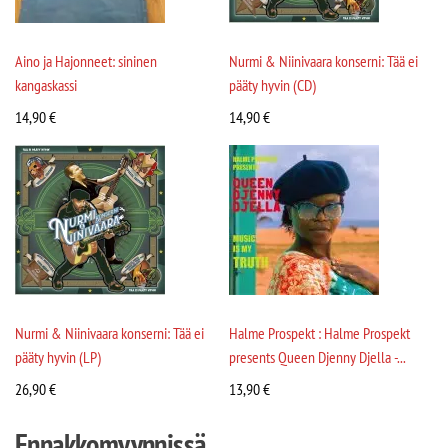
Aino ja Hajonneet: sininen
Nurmi & Niinivaara konserni: Tää ei
kangaskassi
pääty hyvin (CD)
14,90
€
14,90
€
Nurmi & Niinivaara konserni: Tää ei
Halme Prospekt : Halme Prospekt
pääty hyvin (LP)
presents Queen Djenny Djella -...
26,90
€
13,90
€
Ennakkomyynnissä