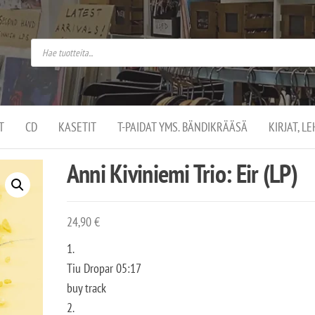
do
arket on
omusaan
t –
ut
ssa
kä
kauppa
ä
lassa
T
CD
KASETIT
T-PAIDAT YMS. BÄNDIKRÄÄSÄ
KIRJAT, L
.
Anni Kiviniemi Trio: Eir (LP)
24,90
€
1.
Tiu Dropar 05:17
buy track
2.