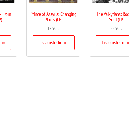
k From
Prince of Assyria: Changing
The Valkyrians: Ro
P)
Places (LP)
Soul (LP)
18,90
€
22,90
€
riin
Lisää ostoskoriin
Lisää ostoskori