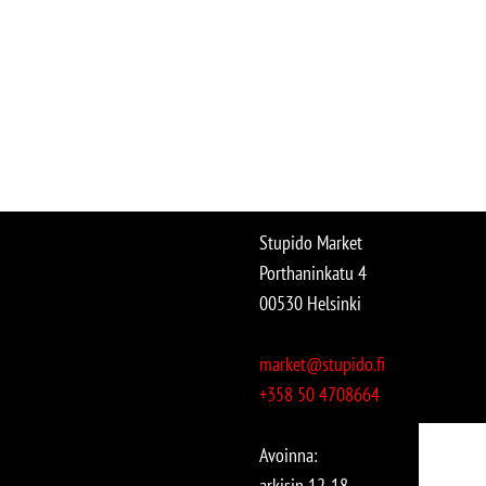
Stupido Market
Porthaninkatu 4
00530 Helsinki
market@stupido.fi
+358 50 4708664
Avoinna:
arkisin 12-18