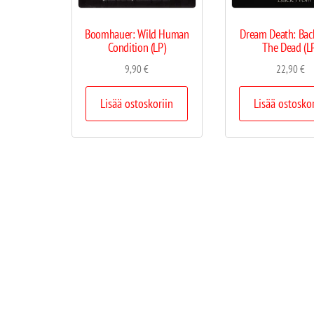
Boomhauer: Wild Human
Dream Death: Bac
Condition (LP)
The Dead (L
9,90
€
22,90
€
Lisää ostoskoriin
Lisää ostosko