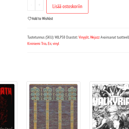
-
+
Lisää ostoskoriin
Add to Wishlist
Tuotetunnus (SKU):
WJLP58
Osastot:
Vinyylit
,
Wejazz
Avainsanat tuotteel
Kiviniemi Trio
,
Eir
,
vinyl