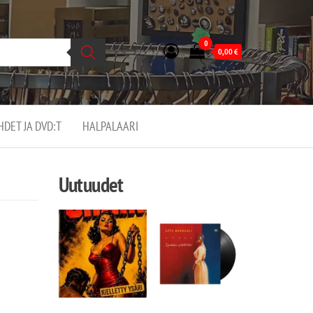
0
0,00
€
EHDET JA DVD:T
HALPALAARI
Uutuudet