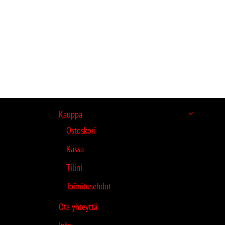
Kauppa
Ostoskori
Kassa
Tilini
Toimitusehdot
Ota yhteyttä