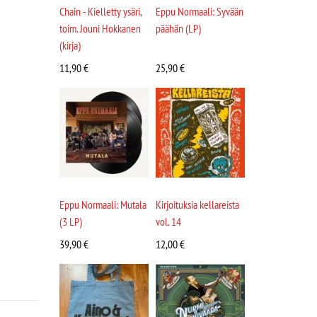
Chain - Kielletty ysäri,
Eppu Normaali: Syvään
toim. Jouni Hokkanen
päähän (LP)
(kirja)
11,90
€
25,90
€
Eppu Normaali: Mutala
Kirjoituksia kellareista
(3 LP)
vol. 14
39,90
€
12,00
€