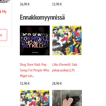
26,90
€
13,90
€
ck My
Ennakkomyynnissä
in
Drug Store Raid: Pop
Litku Klemetti: Sata
Songs For People Who
pahaa poikaa (LP)
Might Get...
32,90
€
28,90
€