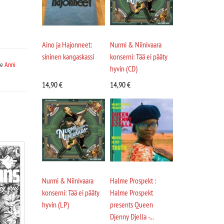
Aino ja Hajonneet:
Nurmi & Niinivaara
sininen kangaskassi
konserni: Tää ei pääty
le
Anni
hyvin (CD)
14,90
€
14,90
€
Nurmi & Niinivaara
Halme Prospekt :
konserni: Tää ei pääty
Halme Prospekt
hyvin (LP)
presents Queen
Djenny Djella -...