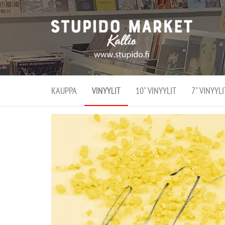
Stupi
Stupido M
vaihtoeht
Marke
erikoistun
verko
verkko- se
kivijalka
ja
Helsingiss
kivija
Kallion
KAUPPA
VINYYLIT
10" VINYYLIT
7" VINYYLI
sydämessä