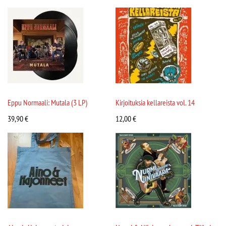
Eppu Normaali: Mutala (3 LP)
Kirjoituksia kellareista vol. 14
39,90
€
12,00
€