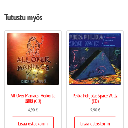
Tutustu myös
All Over Maniacs: Heikoilla
Pekka Pohjola: Space Waltz
Jäillä (CD)
(CD)
4,90
€
9,90
€
Lisää ostoskoriin
Lisää ostoskoriin