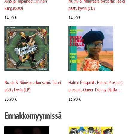
Aino ja Hajonneet: sininen
Nurmi & Niinivaara konserni: Tää ei
kangaskassi
pääty hyvin (CD)
14,90
€
14,90
€
Nurmi & Niinivaara konserni: Tää ei
Halme Prospekt : Halme Prospekt
pääty hyvin (LP)
presents Queen Djenny Djella -...
26,90
€
13,90
€
Ennakkomyynnissä