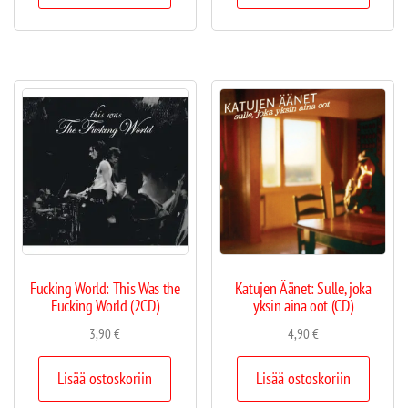
Fucking World: This Was the
Katujen Äänet: Sulle, joka
Fucking World (2CD)
yksin aina oot (CD)
3,90
€
4,90
€
Lisää ostoskoriin
Lisää ostoskoriin