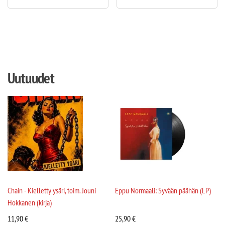
Uutuudet
Chain - Kielletty ysäri, toim. Jouni
Eppu Normaali: Syvään päähän (LP)
Hokkanen (kirja)
11,90
€
25,90
€