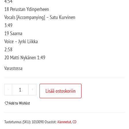
4:54
18 Perustan Ydinperheen
Vocals [Accompanying] – Satu Kurvinen
3:49
19 Saarna
Voice – Jyrki Liikka
2:58
20 Matti Nykänen 1:49
Varastossa
-
+
Lisää ostoskoriin
Add to Wishlist
Tuotetunnus (SKU):
1010090
Osastot:
Alennetut
,
CD