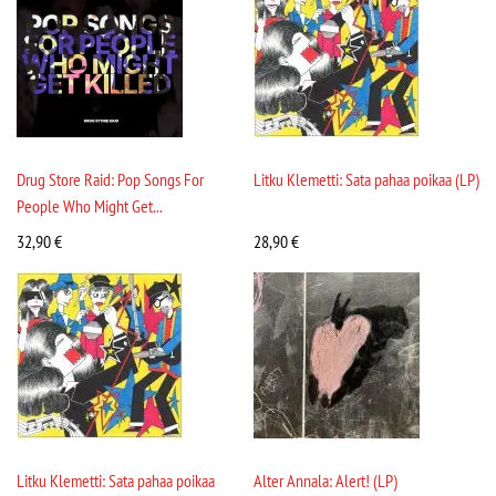
Drug Store Raid: Pop Songs For
Litku Klemetti: Sata pahaa poikaa (LP)
People Who Might Get...
32,90
€
28,90
€
Litku Klemetti: Sata pahaa poikaa
Alter Annala: Alert! (LP)