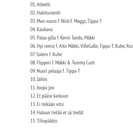
01. Atleetti
02. Habiturientti
03. Mun vuoro f. Nick-E Maggz, Tippa-T
04. Kaukana
05. Palaa gilla f. Kevin Tandu, Mäkki
06. Hyi remix f. Aito Mäkki, VilleGalle, Tippa-T, Kube, R
07. Solero f. Kube
08. Flipperi f. Mäkki & Tommy Cash
09. Nuori pelaaja f. Tippa-T
10. Jäihin
11. Joopa joo
12. Et pääse karkuun
13. Ei mikään vitsi
14. Haluun tietää et sä tiedät
15. Tilinpäätös