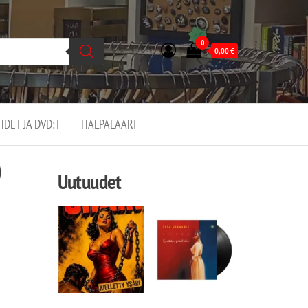
0
0,00
€
EHDET JA DVD:T
HALPALAARI
)
Uutuudet