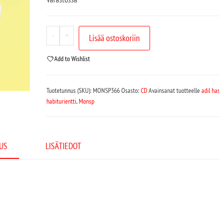
-
+
Lisää ostoskoriin
Add to Wishlist
Tuotetunnus (SKU):
MONSP366
Osasto:
CD
Avainsanat tuotteelle
adil ha
habiturientti
,
Monsp
US
LISÄTIEDOT