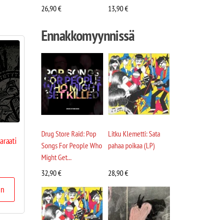
26,90
€
13,90
€
Ennakkomyynnissä
Drug Store Raid: Pop
Litku Klemetti: Sata
araati
Songs For People Who
pahaa poikaa (LP)
Might Get...
32,90
€
28,90
€
in