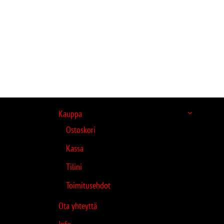
Kauppa
Ostoskori
Kassa
Tilini
Toimitusehdot
Ota yhteyttä