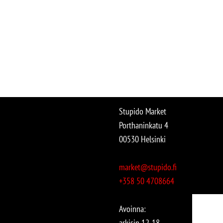
Stupido Market
Porthaninkatu 4
00530 Helsinki
market@stupido.fi
+358 50 4708664
Avoinna:
arkisin 12-18