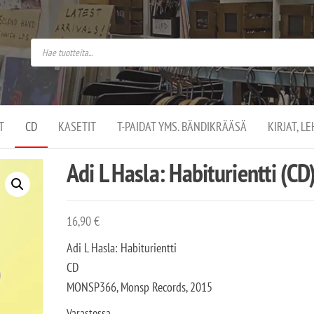
do
arket on
omusaan
t –
ut
ssa
kä
kauppa
ä
lassa
T
CD
KASETIT
T-PAIDAT YMS. BÄNDIKRÄÄSÄ
KIRJAT, L
.
Adi L Hasla: Habiturientti (CD
16,90
€
Adi L Hasla: Habiturientti
CD
MONSP366, Monsp Records, 2015
Varastossa