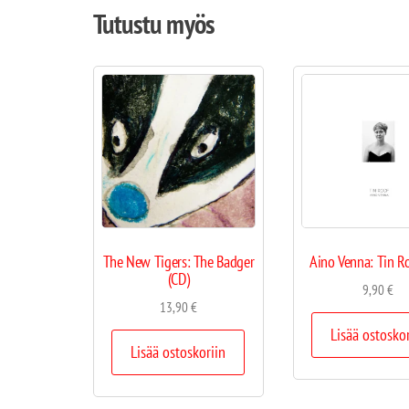
Tutustu myös
The New Tigers: The Badger
Aino Venna: Tin Ro
(CD)
9,90
€
13,90
€
Lisää ostosko
Lisää ostoskoriin