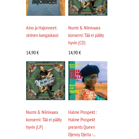
Aino ja Hajonneet:
Nurmi & Niinivaara
sininen kangaskassi
konserni: Tää ei pääty
hyvin (CD)
14,90
€
14,90
€
Nurmi & Niinivaara
Halme Prospekt :
konserni: Tää ei pääty
Halme Prospekt
hyvin (LP)
presents Queen
Djenny Djella -...