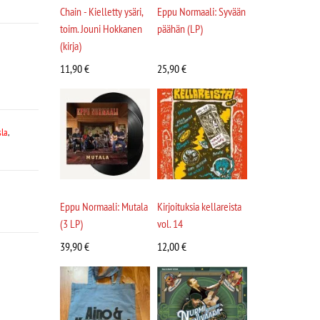
Chain - Kielletty ysäri,
Eppu Normaali: Syvään
toim. Jouni Hokkanen
päähän (LP)
(kirja)
11,90
€
25,90
€
sla
,
Eppu Normaali: Mutala
Kirjoituksia kellareista
(3 LP)
vol. 14
39,90
€
12,00
€