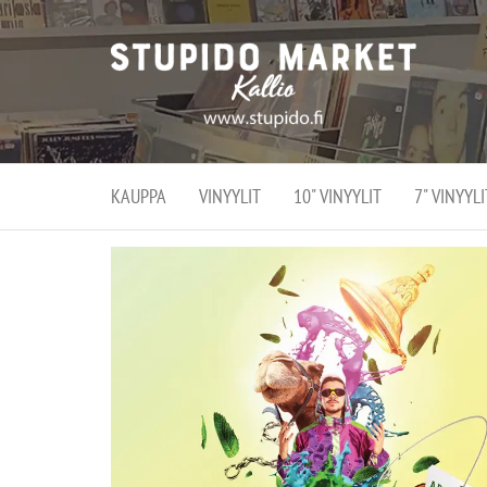
Stupi
Stupido M
vaihtoeht
Marke
erikoistun
verko
verkko- se
kivijalka
ja
Helsingiss
kivija
Kallion
KAUPPA
VINYYLIT
10" VINYYLIT
7" VINYYLI
sydämessä