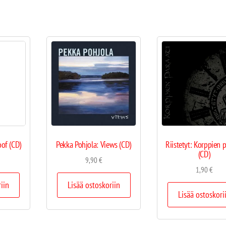
of (CD)
Pekka Pohjola: Views (CD)
Riistetyt: Korppien p
(CD)
9,90
€
1,90
€
riin
Lisää ostoskoriin
Lisää ostoskori