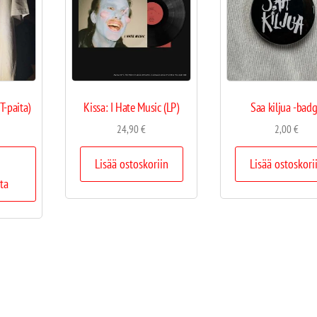
T-paita)
Kissa: I Hate Music (LP)
Saa kiljua -bad
24,90
€
2,00
€
Lisää ostoskoriin
Lisää ostoskori
ta