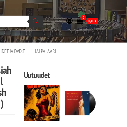
0
0,00
€
EHDET JA DVD:T
HALPALAARI
siah
Uutuudet
l
sh
″)