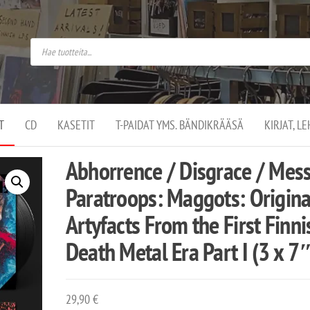
do
arket on
omusaan
t –
ut
ssa
kä
kauppa
ä
lassa
T
CD
KASETIT
T-PAIDAT YMS. BÄNDIKRÄÄSÄ
KIRJAT, L
.
Abhorrence / Disgrace / Mes
Paratroops: Maggots: Origina
Artyfacts From the First Finni
Death Metal Era Part I (3 x 7
29,90
€