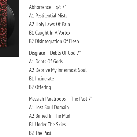
Abhorrence – s/t 7”
A1 Pestilential Mists
A2 Holy Laws Of Pain
B1 Caught In A Vortex
B2 Disintegration Of Flesh
Disgrace – Debts Of God 7”
A1 Debts Of Gods
A2 Deprive My Innermost Soul
B1 Incinerate
B2 Offering
Messiah Paratroops – The Past 7”
A1 Lost Soul Domain
A2 Buried In The Mud
B1 Under The Skies
B2 The Past