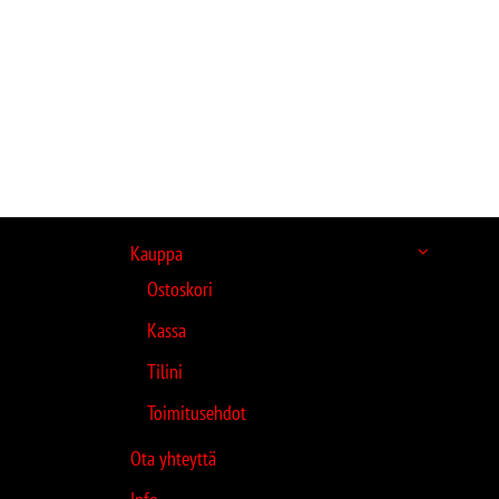
Kauppa
Ostoskori
Kassa
Tilini
Toimitusehdot
Ota yhteyttä