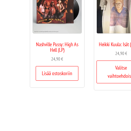
Nashville Pussy: High As
Heikki Kuula: Isät (
Hell (LP)
24,90
€
24,90
€
Valitse
Lisää ostoskoriin
vaihtoehdois