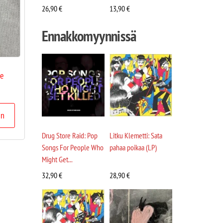
26,90
€
13,90
€
Ennakkomyynnissä
ge
in
Drug Store Raid: Pop
Litku Klemetti: Sata
Songs For People Who
pahaa poikaa (LP)
Might Get...
32,90
€
28,90
€