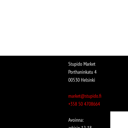
Stupido Market
Porthaninkatu 4
00530 Helsinki
market@stupido.fi
+358 50 4708664
Avoinna:
arkisin 12-18