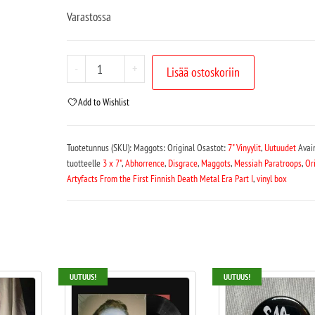
Varastossa
-
+
Lisää ostoskoriin
Add to Wishlist
Tuotetunnus (SKU):
Maggots: Original
Osastot:
7" Vinyylit
,
Uutuudet
Avai
tuotteelle
3 x 7"
,
Abhorrence
,
Disgrace
,
Maggots
,
Messiah Paratroops
,
Or
Artyfacts From the First Finnish Death Metal Era Part I
,
vinyl box
UUTUUS!
UUTUUS!