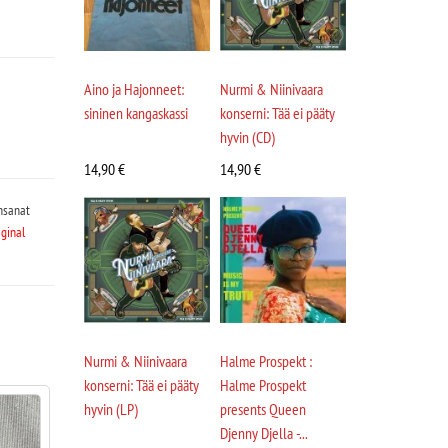
Aino ja Hajonneet:
Nurmi & Niinivaara
sininen kangaskassi
konserni: Tää ei pääty
hyvin (CD)
14,90
€
14,90
€
nsanat
iginal
Nurmi & Niinivaara
Halme Prospekt :
konserni: Tää ei pääty
Halme Prospekt
hyvin (LP)
presents Queen
Djenny Djella -...