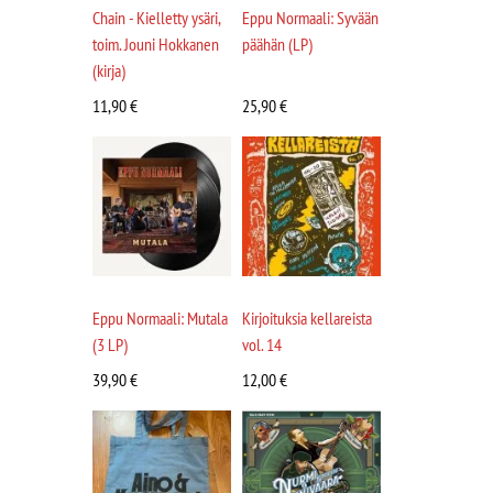
Chain - Kielletty ysäri,
Eppu Normaali: Syvään
toim. Jouni Hokkanen
päähän (LP)
(kirja)
11,90
€
25,90
€
Eppu Normaali: Mutala
Kirjoituksia kellareista
(3 LP)
vol. 14
39,90
€
12,00
€