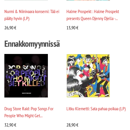
Nurmi & Niinivaara konserni: Tää ei
Halme Prospekt : Halme Prospekt
pääty hyvin (LP)
presents Queen Djenny Djella -...
26,90
€
13,90
€
Ennakkomyynnissä
Drug Store Raid: Pop Songs For
Litku Klemetti: Sata pahaa poikaa (LP)
People Who Might Get...
32,90
€
28,90
€