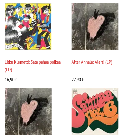
Litku Klemetti: Sata pahaa poikaa
Alter Annala: Alert! (LP)
(CD)
16,90
€
27,90
€