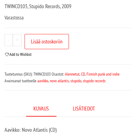
TWINCD103, Stupido Records, 2009
Varastossa
-
+
Lisää ostoskoriin
Add to Wishlist
Tuotetunnus (SKU):
TWINCD103
Osastot:
Alennetut
,
CD
,
Finnish punk and indie
Avainsanat tuotteelle
aavikko
,
novo atlantis
,
stupido
,
stupido records
KUVAUS
LISÄTIEDOT
Aavikko: Novo Atlantis (CD)