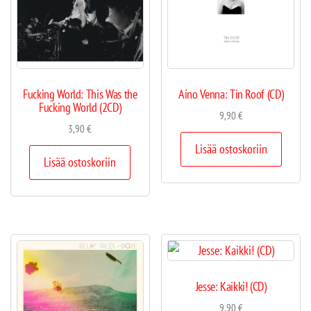
Fucking World: This Was the
Aino Venna: Tin Roof (CD)
Fucking World (2CD)
9,90
€
3,90
€
Lisää ostoskoriin
Lisää ostoskoriin
Jesse: Kaikki! (CD)
9,90
€