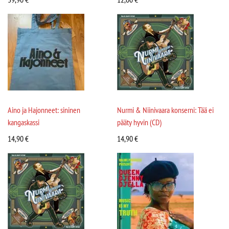
Aino ja Hajonneet: sininen
Nurmi & Niinivaara konserni: Tää ei
kangaskassi
pääty hyvin (CD)
14,90
€
14,90
€