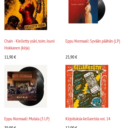
Chain - Kielletty ysäri, toim. Jouni
Eppu Normaali: Syvään päähän (LP)
Hokkanen (kirja)
11,90
€
25,90
€
Eppu Normaali: Mutala (3 LP)
Kirjoituksia kellareista vol. 14
39,90
€
12,00
€