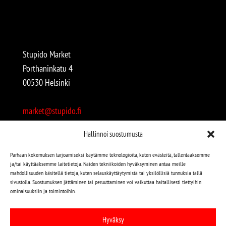
Stupido Market
Porthaninkatu 4
00530 Helsinki
market@stupido.fi
+358 50 4708664
Hallinnoi suostumusta
Avoinna:
Parhaan kokemuksen tarjoamiseksi käytämme teknologioita, kuten evästeitä, tallentaaksemme
ja/tai käyttääksemme laitetietoja. Näiden tekniikoiden hyväksyminen antaa meille
arkisin 12-18
mahdollisuuden käsitellä tietoja, kuten selauskäyttäytymistä tai yksilöllisiä tunnuksia tällä
lauantaisin 12-17
sivustolla. Suostumuksen jättäminen tai peruuttaminen voi vaikuttaa haitallisesti tiettyihin
ominaisuuksiin ja toimintoihin.
Stupido löytyy myös kivijalasta!
Hyväksy