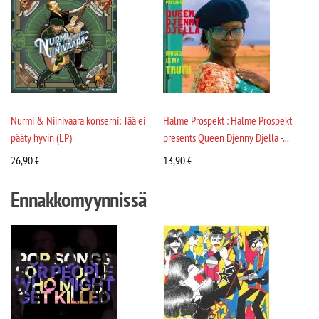
Nurmi & Niinivaara konserni: Tää ei
Halme Prospekt : Halme Prospekt
pääty hyvin (LP)
presents Queen Djenny Djella -...
26,90
€
13,90
€
Ennakkomyynnissä