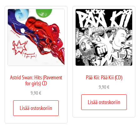
Astrid Swan: Hits (Pavement
Pää Kii: Pää Kii (CD)
for girls) CD
9,90
€
9,90
€
Lisää ostoskoriin
Lisää ostoskoriin