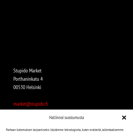
Stupido Market
Porthaninkatu 4
00530 Helsinki
market@stupido.fi
+358 50 4708664
Hallinnoi suostumusta
Avoinna:
Parhaan kokemuksen tarjoamiseksi käytämme teknologioita, kuten evästeitä, tallentaaksemme