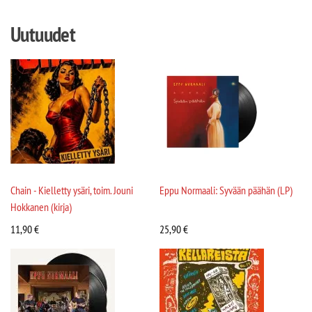
Uutuudet
Chain - Kielletty ysäri, toim. Jouni
Eppu Normaali: Syvään päähän (LP)
Hokkanen (kirja)
11,90
€
25,90
€