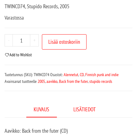
TWINCD74, Stupido Records, 2005
Varastossa
-
+
Lisää ostoskoriin
Add to Wishlist
Tuotetunnus (SKU):
TWINCD74
Osastot:
Alennetut
,
CD
,
Finnish punk and indie
Avainsanat tuotteelle
2005
,
aavikko
,
Back from the futer
,
stupido records
KUVAUS
LISÄTIEDOT
Aavikko: Back from the futer (CD)