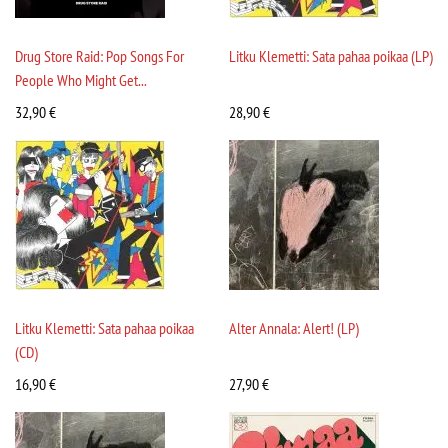
Drug Store Raid: Pop Songs For
Litku Klemetti: Sata pahaa poikaa (LP)
People Who Might Get...
32,90
€
28,90
€
Litku Klemetti: Sata pahaa poikaa
Alter Annala: Alert! (LP)
(CD)
16,90
€
27,90
€