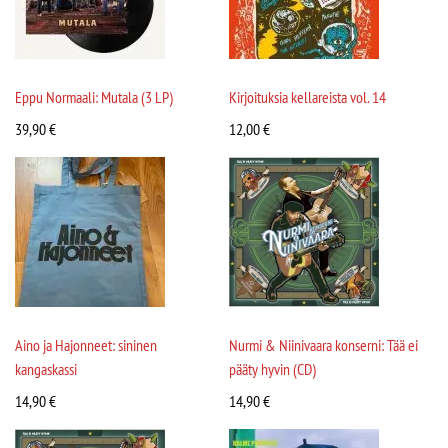
Eppu Normaali: Mutala (3 LP)
Kirjoituksia kellareista vol. 14
39,90
€
12,00
€
Aino ja Hajonneet: sininen
Nurmi & Niinivaara konserni: Tää ei
kangaskassi
pääty hyvin (CD)
14,90
€
14,90
€