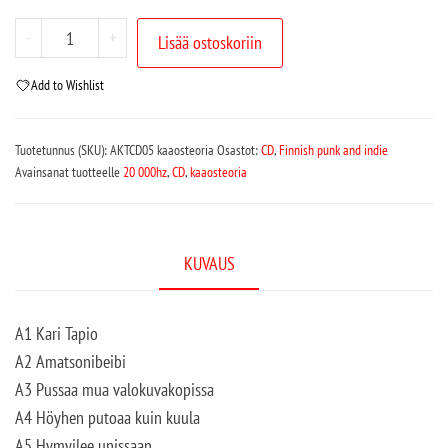
-
+
Lisää ostoskoriin
Add to Wishlist
Tuotetunnus (SKU):
AKTCD05 kaaosteoria
Osastot:
CD
,
Finnish punk and indie
Avainsanat tuotteelle
20 000hz
,
CD
,
kaaosteoria
KUVAUS
A1 Kari Tapio
A2 Amatsonibeibi
A3 Pussaa mua valokuvakopissa
A4 Höyhen putoaa kuin kuula
A5 Hymyilee unissaan