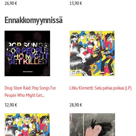
26,90
€
13,90
€
Ennakkomyynnissä
Drug Store Raid: Pop Songs For
Litku Klemetti: Sata pahaa poikaa (LP)
People Who Might Get...
32,90
€
28,90
€