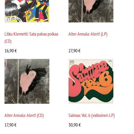
Litku Klemetti: Sata pahaa poikaa
Alter Annala: Alert! (LP)
(CD)
16,90
€
27,90
€
Alter Annala: Alert! (CD)
Saimaa: Vol. 6 (valkoinen LP)
17,90
€
30,90
€