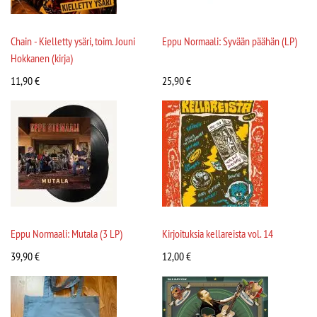
Chain - Kielletty ysäri, toim. Jouni
Eppu Normaali: Syvään päähän (LP)
Hokkanen (kirja)
11,90
€
25,90
€
Eppu Normaali: Mutala (3 LP)
Kirjoituksia kellareista vol. 14
39,90
€
12,00
€