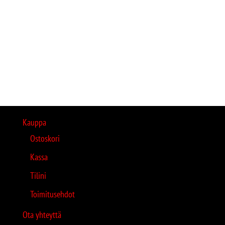
Kauppa
Ostoskori
Kassa
Tilini
Toimitusehdot
Ota yhteyttä