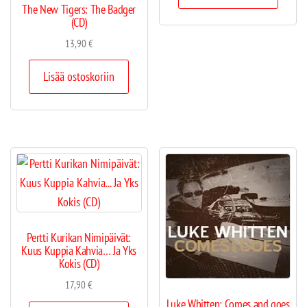
The New Tigers: The Badger
(CD)
13,90
€
Lisää ostoskoriin
Pertti Kurikan Nimipäivät:
Kuus Kuppia Kahvia… Ja Yks
Kokis (CD)
17,90
€
Luke Whitten: Comes and goes