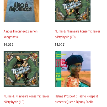
Aino ja Hajonneet: sininen
Nurmi & Niinivaara konserni: Tää ei
kangaskassi
pääty hyvin (CD)
14,90
€
14,90
€
Nurmi & Niinivaara konserni: Tää ei
Halme Prospekt : Halme Prospekt
pääty hyvin (LP)
presents Queen Djenny Djella -...