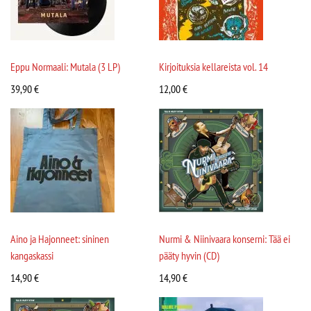
Eppu Normaali: Mutala (3 LP)
Kirjoituksia kellareista vol. 14
39,90
€
12,00
€
Aino ja Hajonneet: sininen
Nurmi & Niinivaara konserni: Tää ei
kangaskassi
pääty hyvin (CD)
14,90
€
14,90
€