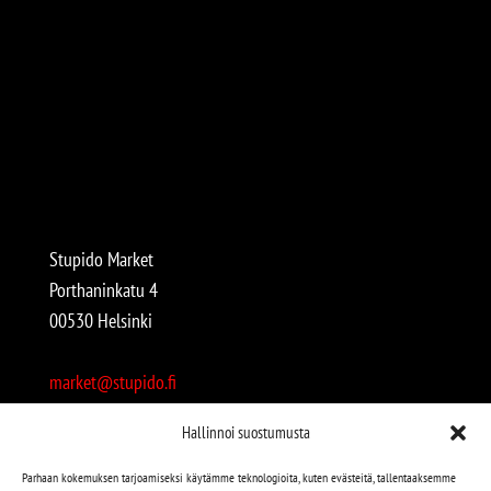
Stupido Market
Porthaninkatu 4
00530 Helsinki
market@stupido.fi
+358 50 4708664
Hallinnoi suostumusta
Avoinna:
Parhaan kokemuksen tarjoamiseksi käytämme teknologioita, kuten evästeitä, tallentaaksemme