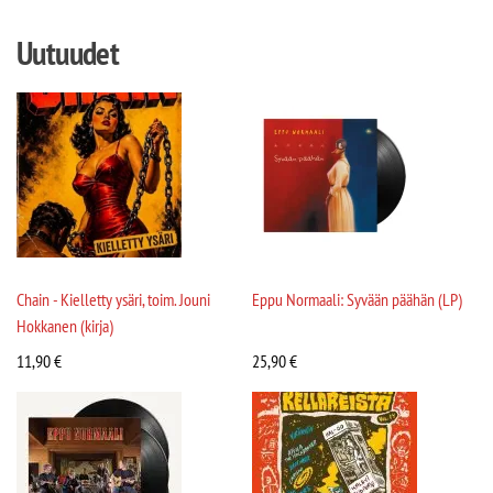
Uutuudet
Chain - Kielletty ysäri, toim. Jouni
Eppu Normaali: Syvään päähän (LP)
Hokkanen (kirja)
11,90
€
25,90
€