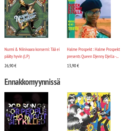
Nurmi & Niinivaara konserni: Tää ei
Halme Prospekt : Halme Prospekt
pääty hyvin (LP)
presents Queen Djenny Djella -...
26,90
€
13,90
€
Ennakkomyynnissä