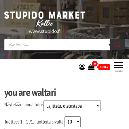
Stupido Market – verkossa ja kivijalassa
Stupido Market on vaihtoehtomusaan
erikoistunut verkko- sekä
kivijalkakauppa Helsingissä Kallion
sydämessä.
0
0,00
€
Valikko
you are waltari
Näytetään ainoa tulos
Tuotteet
1 - 1
/
1
. Tuotteita sivulla