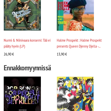
Nurmi & Niinivaara konserni: Tää ei
Halme Prospekt : Halme Prospekt
pääty hyvin (LP)
presents Queen Djenny Djella -...
26,90
€
13,90
€
Ennakkomyynnissä