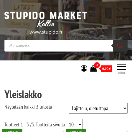
Stupido Market – verkossa ja kivijalassa
Stupido Market on vaihtoehtomusaan
erikoistunut verkko- sekä
kivijalkakauppa Helsingissä Kallion
sydämessä.
0
0,00
€
Valikko
Yleislakko
Näytetään kaikki 3 tulosta
Tuotteet
1 - 3
/
3
. Tuotteita sivulla