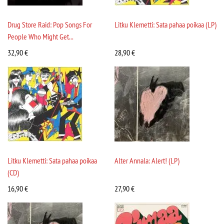
Drug Store Raid: Pop Songs For
Litku Klemetti: Sata pahaa poikaa (LP)
People Who Might Get...
32,90
€
28,90
€
Litku Klemetti: Sata pahaa poikaa
Alter Annala: Alert! (LP)
(CD)
16,90
€
27,90
€