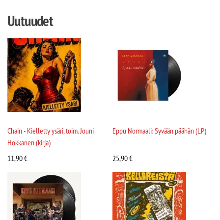
Uutuudet
Chain - Kielletty ysäri, toim. Jouni
Eppu Normaali: Syvään päähän (LP)
Hokkanen (kirja)
11,90
€
25,90
€