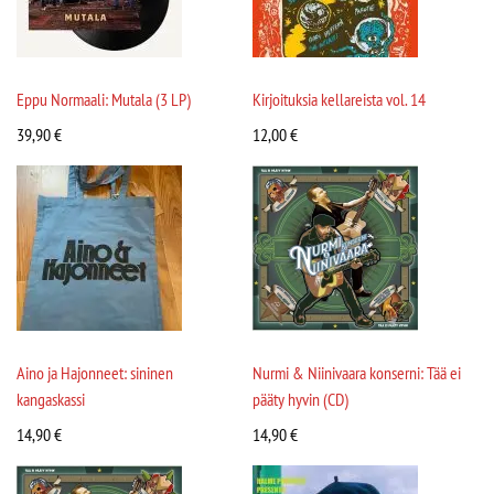
Eppu Normaali: Mutala (3 LP)
Kirjoituksia kellareista vol. 14
39,90
€
12,00
€
Aino ja Hajonneet: sininen
Nurmi & Niinivaara konserni: Tää ei
kangaskassi
pääty hyvin (CD)
14,90
€
14,90
€