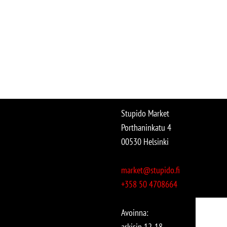
Stupido Market
Porthaninkatu 4
00530 Helsinki
market@stupido.fi
+358 50 4708664
Avoinna:
arkisin 12-18