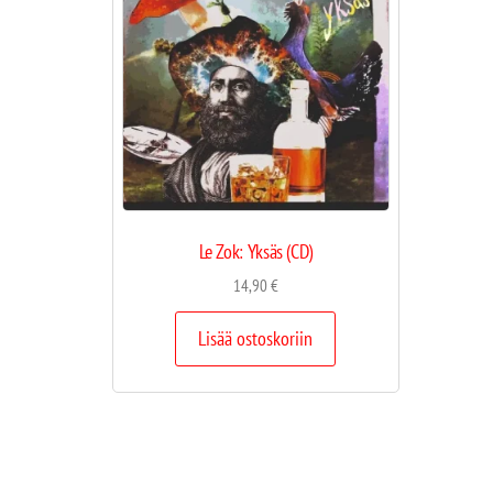
Le Zok: Yksäs (CD)
14,90
€
Lisää ostoskoriin