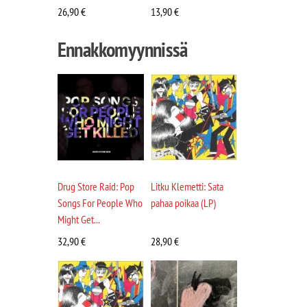
26,90
€
13,90
€
Ennakkomyynnissä
Drug Store Raid: Pop
Litku Klemetti: Sata
Songs For People Who
pahaa poikaa (LP)
Might Get...
32,90
€
28,90
€