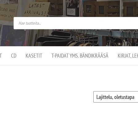
do
arket on
omusaan
t –
ut
ssa
kä
kauppa
ä
lassa
T
CD
KASETIT
T-PAIDAT YMS. BÄNDIKRÄÄSÄ
KIRJAT, L
.