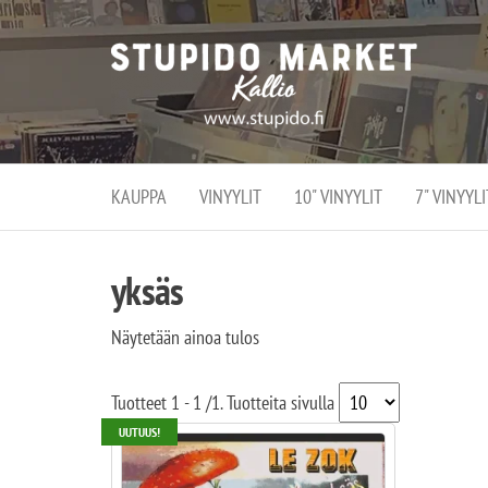
Stupi
Stupido M
vaihtoeht
Marke
erikoistun
verko
verkko- se
kivijalka
ja
Helsingiss
kivija
Kallion
KAUPPA
VINYYLIT
10" VINYYLIT
7" VINYYLI
sydämessä
yksäs
Näytetään ainoa tulos
Tuotteet
1 - 1
/
1
. Tuotteita sivulla
UUTUUS!