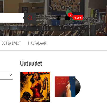
0
0,00
€
EHDET JA DVD:T
HALPALAARI
Uutuudet