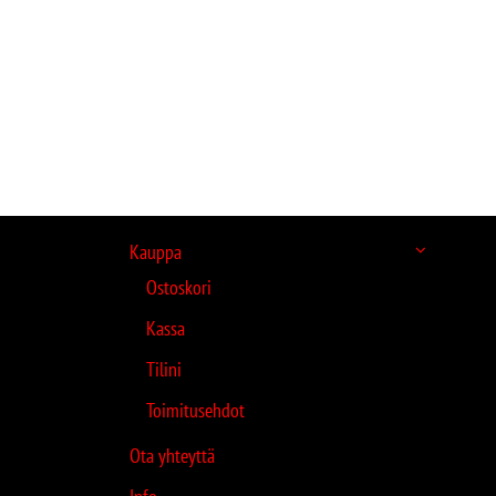
Kauppa
Ostoskori
Kassa
Tilini
Toimitusehdot
Ota yhteyttä