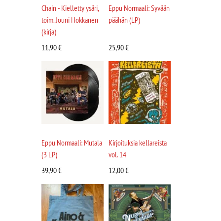
Chain - Kielletty ysäri,
Eppu Normaali: Syvään
toim. Jouni Hokkanen
päähän (LP)
(kirja)
11,90
€
25,90
€
Eppu Normaali: Mutala
Kirjoituksia kellareista
(3 LP)
vol. 14
39,90
€
12,00
€