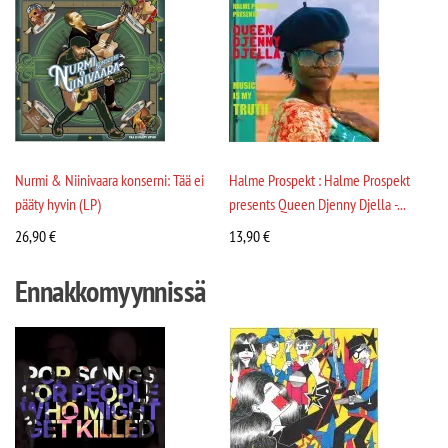
Nurmi & Niinivaara konserni: Tää ei
Halme Prospekt : Halme Prospekt
pääty hyvin (LP)
presents Queen Djenny Djella -...
26,90
€
13,90
€
Ennakkomyynnissä