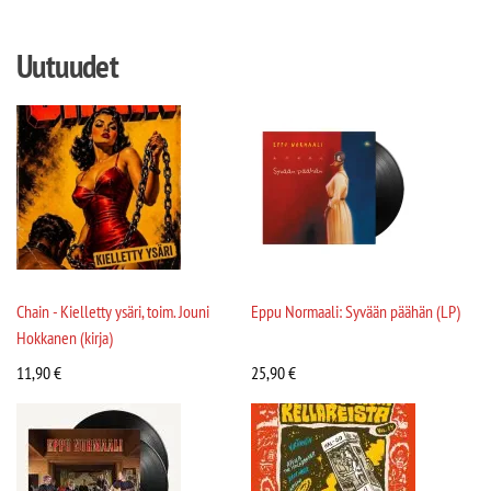
Uutuudet
Chain - Kielletty ysäri, toim. Jouni
Eppu Normaali: Syvään päähän (LP)
Hokkanen (kirja)
11,90
€
25,90
€