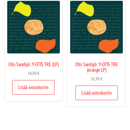
Otis Sandsjö: Y-OTIS TRE (LP)
Otis Sandsjö: Y-OTIS TRE
(orange LP)
24,90
€
26,90
€
Lisää ostoskoriin
Lisää ostoskoriin