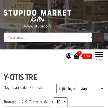
Stupido Market – verkossa ja kivijalassa
Stupido Market on vaihtoehtomusaan
erikoistunut verkko- sekä
kivijalkakauppa Helsingissä Kallion
sydämessä.
0
0,00
€
Valikko
Y-OTIS TRE
Näytetään kaikki 2 tulosta
Tuotteet
1 - 2
/
2
. Tuotteita sivulla