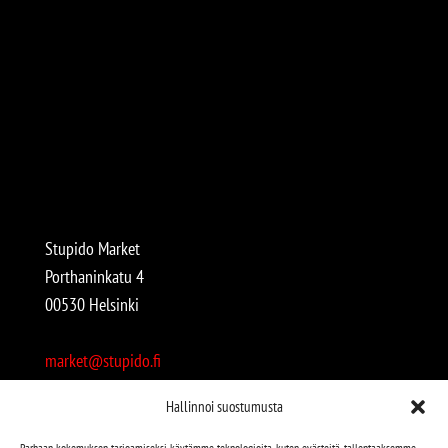
Stupido Market
Porthaninkatu 4
00530 Helsinki
market@stupido.fi
+358 50 4708664
Hallinnoi suostumusta
Avoinna:
Parhaan kokemuksen tarjoamiseksi käytämme teknologioita, kuten evästeitä, tallentaaksemme