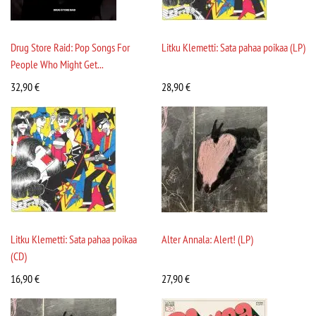
Drug Store Raid: Pop Songs For
Litku Klemetti: Sata pahaa poikaa (LP)
People Who Might Get...
32,90
€
28,90
€
Litku Klemetti: Sata pahaa poikaa
Alter Annala: Alert! (LP)
(CD)
16,90
€
27,90
€