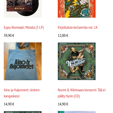
Eppu Normaali: Mutala (3 LP)
Kirjoituksia kellareista vol. 14
39,90
€
12,00
€
Aino ja Hajonneet: sininen
Nurmi & Niinivaara konserni: Tää ei
kangaskassi
pääty hyvin (CD)
14,90
€
14,90
€