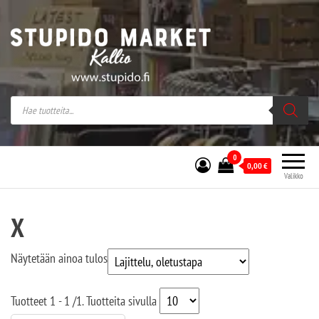
Stupido Market – verkossa ja kivijalassa
Stupido Market on vaihtoehtomusaan
erikoistunut verkko- sekä
kivijalkakauppa Helsingissä Kallion
sydämessä.
0
0,00
€
Valikko
X
Näytetään ainoa tulos
Tuotteet
1 - 1
/
1
. Tuotteita sivulla