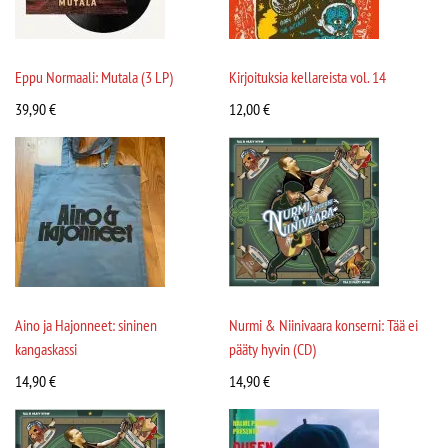
Eppu Normaali: Mutala (3 LP)
Kirjoituksia kellareista vol. 14
39,90
€
12,00
€
Aino ja Hajonneet: sininen
Nurmi & Niinivaara konserni: Tää ei
kangaskassi
pääty hyvin (CD)
14,90
€
14,90
€