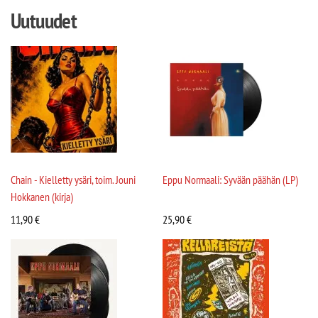
Uutuudet
Chain - Kielletty ysäri, toim. Jouni
Eppu Normaali: Syvään päähän (LP)
Hokkanen (kirja)
11,90
€
25,90
€