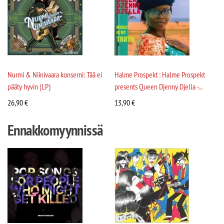
Nurmi & Niinivaara konserni: Tää ei
Halme Prospekt : Halme Prospekt
pääty hyvin (LP)
presents Queen Djenny Djella -...
26,90
€
13,90
€
Ennakkomyynnissä