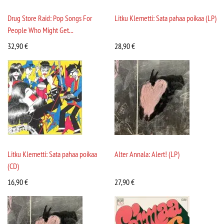
Drug Store Raid: Pop Songs For
Litku Klemetti: Sata pahaa poikaa (LP)
People Who Might Get...
32,90
€
28,90
€
Litku Klemetti: Sata pahaa poikaa
Alter Annala: Alert! (LP)
(CD)
16,90
€
27,90
€