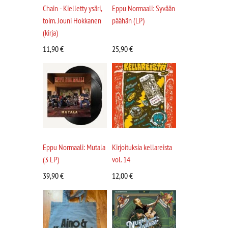
Chain - Kielletty ysäri,
Eppu Normaali: Syvään
toim. Jouni Hokkanen
päähän (LP)
(kirja)
11,90
€
25,90
€
Eppu Normaali: Mutala
Kirjoituksia kellareista
(3 LP)
vol. 14
39,90
€
12,00
€