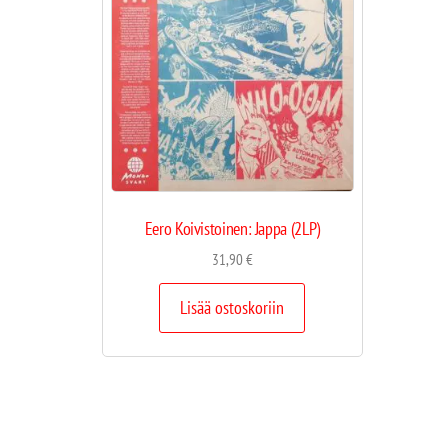
Eero Koivistoinen: Jappa (2LP)
31,90
€
Lisää ostoskoriin