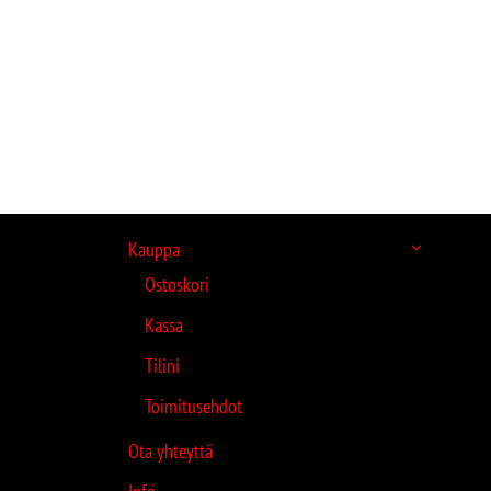
Kauppa
Ostoskori
Kassa
Tilini
Toimitusehdot
Ota yhteyttä