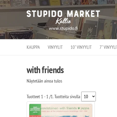
Stupi
Stupido M
vaihtoeht
Marke
erikoistun
verko
verkko- se
kivijalka
ja
Helsingiss
kivija
Kallion
KAUPPA
VINYYLIT
10" VINYYLIT
7" VINYYLI
sydämessä
with friends
Näytetään ainoa tulos
Tuotteet
1 - 1
/
1
. Tuotteita sivulla