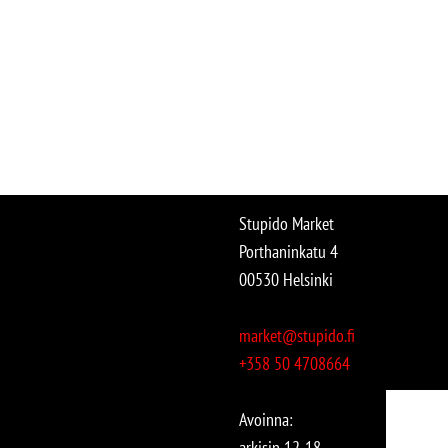
Stupido Market
Porthaninkatu 4
00530 Helsinki
market@stupido.fi
+358 50 4708664
Avoinna:
arkisin 12-18