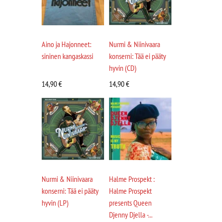
Aino ja Hajonneet:
Nurmi & Niinivaara
sininen kangaskassi
konserni: Tää ei pääty
hyvin (CD)
14,90
€
14,90
€
Nurmi & Niinivaara
Halme Prospekt :
konserni: Tää ei pääty
Halme Prospekt
hyvin (LP)
presents Queen
Djenny Djella -...