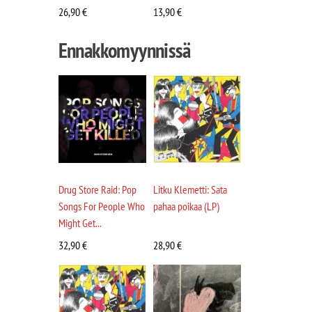
26,90
€
13,90
€
Ennakkomyynnissä
Drug Store Raid: Pop
Litku Klemetti: Sata
Songs For People Who
pahaa poikaa (LP)
Might Get...
32,90
€
28,90
€