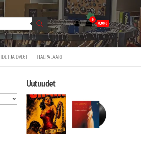
0
0,00
€
EHDET JA DVD:T
HALPALAARI
Uutuudet