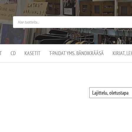
do
arket on
omusaan
t –
ut
ssa
kä
kauppa
ä
lassa
T
CD
KASETIT
T-PAIDAT YMS. BÄNDIKRÄÄSÄ
KIRJAT, L
.