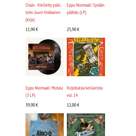
Chain - Kielletty ysäri,
Eppu Normaali: Syvään
toim. Jouni Hokkanen
päähän (LP)
(kirja)
11,90
€
25,90
€
Eppu Normaali: Mutala
Kirjoituksia kellareista
(3 LP)
vol. 14
39,90
€
12,00
€