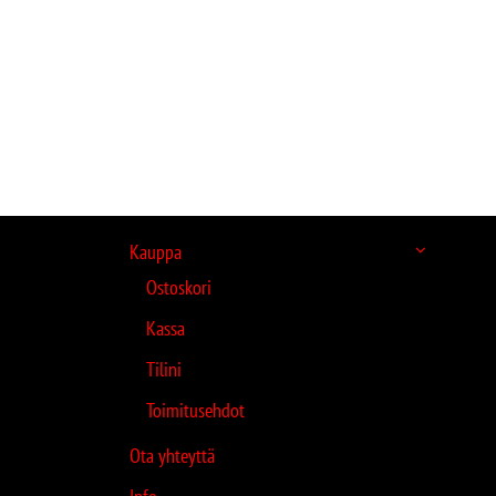
Kauppa
Ostoskori
Kassa
Tilini
Toimitusehdot
Ota yhteyttä