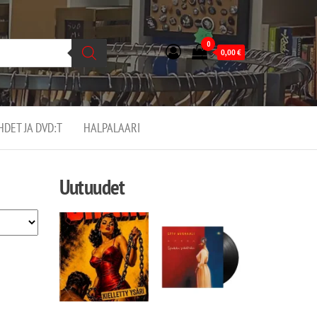
0
0,00
€
EHDET JA DVD:T
HALPALAARI
Uutuudet