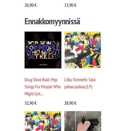
26,90
€
13,90
€
Ennakkomyynnissä
Drug Store Raid: Pop
Litku Klemetti: Sata
Songs For People Who
pahaa poikaa (LP)
Might Get...
32,90
€
28,90
€