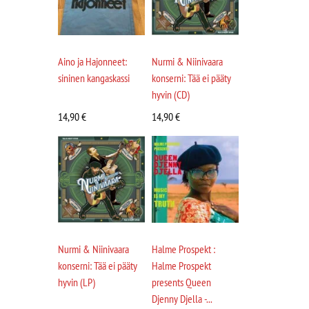
Aino ja Hajonneet:
Nurmi & Niinivaara
sininen kangaskassi
konserni: Tää ei pääty
hyvin (CD)
14,90
€
14,90
€
Nurmi & Niinivaara
Halme Prospekt :
konserni: Tää ei pääty
Halme Prospekt
hyvin (LP)
presents Queen
Djenny Djella -...