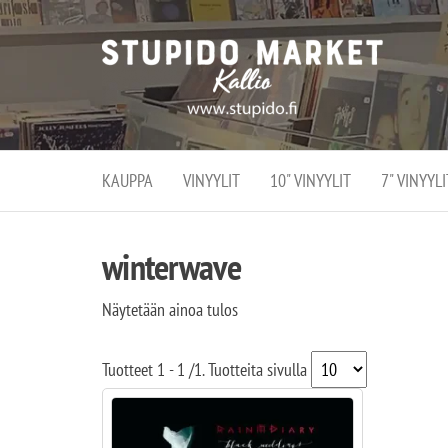
Stupi
Stupido M
vaihtoeht
Marke
erikoistun
verko
verkko- se
kivijalka
ja
Helsingiss
kivija
Kallion
KAUPPA
VINYYLIT
10" VINYYLIT
7" VINYYLI
sydämessä
winterwave
Näytetään ainoa tulos
Tuotteet
1 - 1
/
1
. Tuotteita sivulla