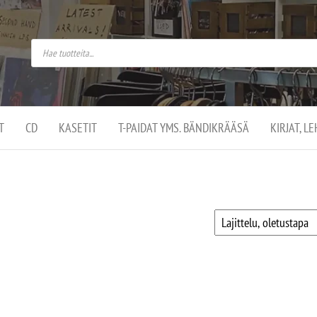
do
arket on
omusaan
t –
ut
ssa
kä
kauppa
ä
lassa
T
CD
KASETIT
T-PAIDAT YMS. BÄNDIKRÄÄSÄ
KIRJAT, L
.