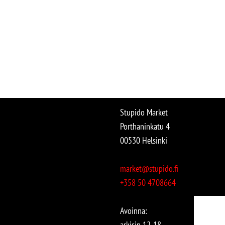
Stupido Market
Porthaninkatu 4
00530 Helsinki
market@stupido.fi
+358 50 4708664
Avoinna:
arkisin 12-18