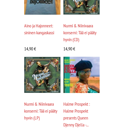
Aino ja Hajonneet:
Nurmi & Niinivaara
sininen kangaskassi
konserni: Tää ei pääty
hyvin (CD)
14,90
€
14,90
€
Nurmi & Niinivaara
Halme Prospekt :
konserni: Tää ei pääty
Halme Prospekt
hyvin (LP)
presents Queen
Djenny Djella -...