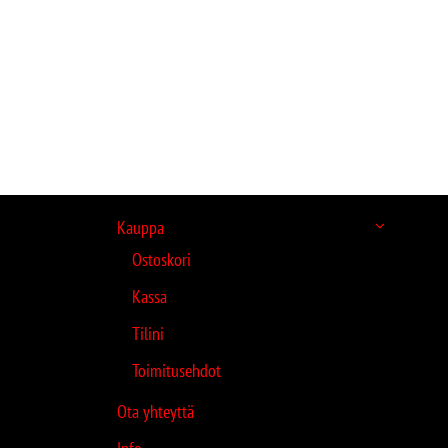
Kauppa
Ostoskori
Kassa
Tilini
Toimitusehdot
Ota yhteyttä