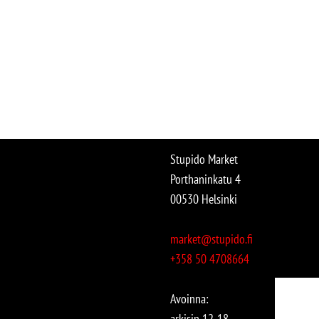
Stupido Market
Porthaninkatu 4
00530 Helsinki
market@stupido.fi
+358 50 4708664
Avoinna:
arkisin 12-18