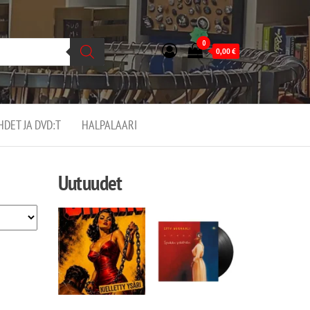
0
0,00
€
EHDET JA DVD:T
HALPALAARI
Uutuudet