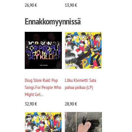
26,90
€
13,90
€
Ennakkomyynnissä
Drug Store Raid: Pop
Litku Klemetti: Sata
Songs For People Who
pahaa poikaa (LP)
Might Get...
32,90
€
28,90
€