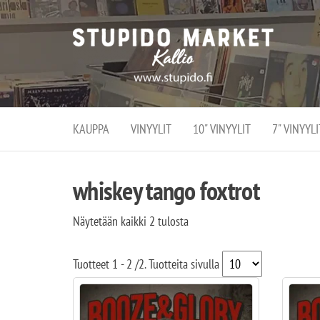
Stupi
Stupido M
vaihtoeht
Marke
erikoistun
verko
verkko- se
kivijalka
ja
Helsingiss
kivija
Kallion
KAUPPA
VINYYLIT
10" VINYYLIT
7" VINYYLI
sydämessä
whiskey tango foxtrot
Näytetään kaikki 2 tulosta
Tuotteet
1 - 2
/
2
. Tuotteita sivulla