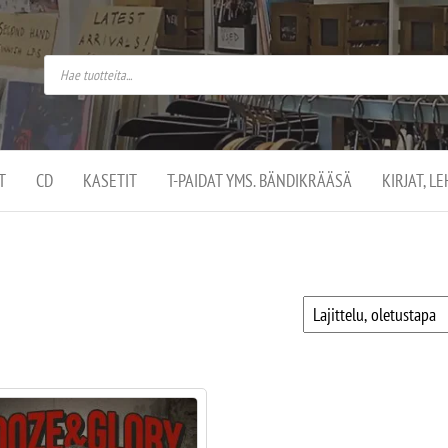
do
arket on
omusaan
t –
ut
ssa
kä
kauppa
ä
lassa
T
CD
KASETIT
T-PAIDAT YMS. BÄNDIKRÄÄSÄ
KIRJAT, L
.