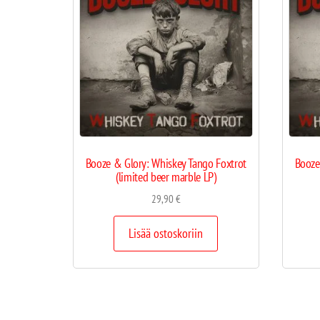
Booze & Glory: Whiskey Tango Foxtrot
Booze
(limited beer marble LP)
29,90
€
Lisää ostoskoriin