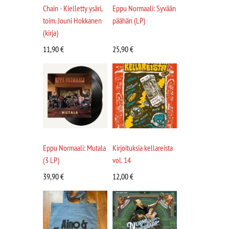
Chain - Kielletty ysäri,
Eppu Normaali: Syvään
toim. Jouni Hokkanen
päähän (LP)
(kirja)
11,90
€
25,90
€
Eppu Normaali: Mutala
Kirjoituksia kellareista
(3 LP)
vol. 14
39,90
€
12,00
€